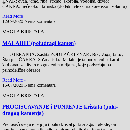
ZNAK: ovan, jarac, riba, strelac, škorpija, vodolija, devica
ČAKRA: treće oko i krunska (dodatni efekat na korensku i solarnu)
Read More »
12/09/2020
Nema komentara
MAGIJA KRISTALA
MALAHIT (poludragi kamen)
LITOTERAPIJA: Zaštita ZODIJAČKI ZNAK: Bik, Vaga, Jarac,
Škorpija ČAKRA: Srčana čakra Malahit je tamnozeleni bakarni
karbonat, sa divno razgrađenim mrljama, koje podsećaju na
psihodelične obrasce.
Read More »
15/07/2020
Nema komentara
MAGIJA KRISTALA
PROČIŠĆAVANJE i PUNJENJE kristala (polu-
dragog kamenja)
Prenoseći svoju energiju (i silu) kristal gubi snagu. Takođe, on
poprima negativne vibracije, zavisno od uticaja i iskustava u