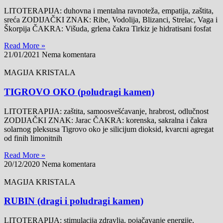
LITOTERAPIJA: duhovna i mentalna ravnoteža, empatija, zaštita,
sreća ZODIJAČKI ZNAK: Ribe, Vodolija, Blizanci, Strelac, Vaga i
Škorpija ČAKRA: Višuda, grlena čakra Tirkiz je hidratisani fosfat
Read More »
21/01/2021
Nema komentara
MAGIJA KRISTALA
TIGROVO OKO (poludragi kamen)
LITOTERAPIJA: zaštita, samoosvešćavanje, hrabrost, odlučnost
ZODIJAČKI ZNAK: Jarac ČAKRA: korenska, sakralna i čakra
solarnog pleksusa Tigrovo oko je silicijum dioksid, kvarcni agregat
od finih limonitnih
Read More »
20/12/2020
Nema komentara
MAGIJA KRISTALA
RUBIN (dragi i poludragi kamen)
LITOTERAPIJA: stimulacija zdravlja, pojačavanje energije,