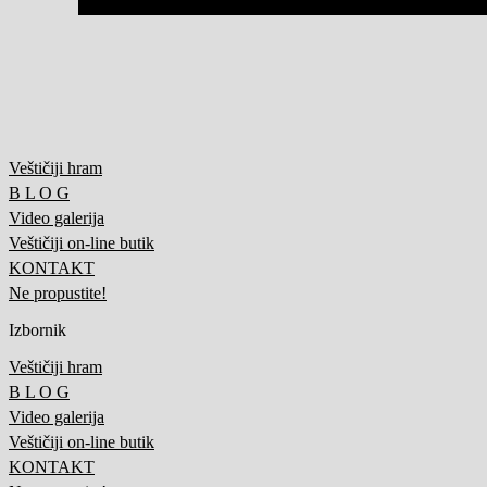
Veštičiji hram
B L O G
Video galerija
Veštičiji on-line butik
KONTAKT
Ne propustite!
Izbornik
Veštičiji hram
B L O G
Video galerija
Veštičiji on-line butik
KONTAKT