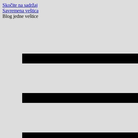
Skočite na sadržaj
Savremena veštica
Blog jedne veštice