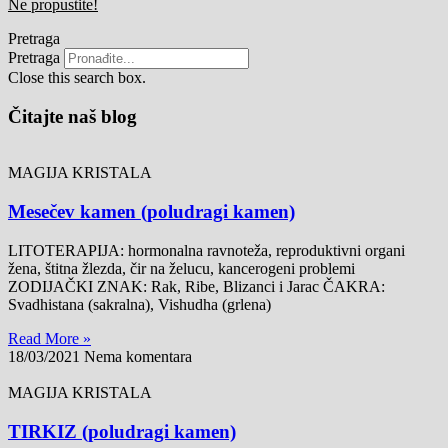
Ne propustite!
Pretraga
Pretraga
Close this search box.
Čitajte naš blog
MAGIJA KRISTALA
Mesečev kamen (poludragi kamen)
LITOTERAPIJA: hormonalna ravnoteža, reproduktivni organi
žena, štitna žlezda, čir na želucu, kancerogeni problemi
ZODIJAČKI ZNAK: Rak, Ribe, Blizanci i Jarac ČAKRA:
Svadhistana (sakralna), Vishudha (grlena)
Read More »
18/03/2021
Nema komentara
MAGIJA KRISTALA
TIRKIZ (poludragi kamen)