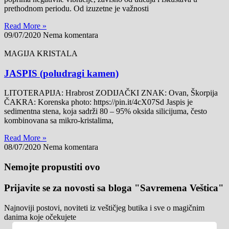
prethodnom periodu. Od izuzetne je važnosti
Read More »
09/07/2020
Nema komentara
MAGIJA KRISTALA
JASPIS (poludragi kamen)
LITOTERAPIJA: Hrabrost ZODIJAČKI ZNAK: Ovan, Škorpija
ČAKRA: Korenska photo: https://pin.it/4cX07Sd Jaspis je
sedimentna stena, koja sadrži 80 – 95% oksida silicijuma, često
kombinovana sa mikro-kristalima,
Read More »
08/07/2020
Nema komentara
Nemojte propustiti ovo
Prijavite se za novosti sa bloga "Savremena Veštica"
Najnoviji postovi, noviteti iz veštičjeg butika i sve o magičnim
danima koje očekujete