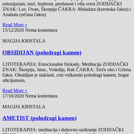
entuzijazam, moć, hrabrost, predanost i viša svest ZODIJAČKI
ZNAK: Lav, Ovan, Škorpija ČAKRA: Muladara (korenska čakra) i
Anahata (srčana čakra)
Read More »
15/12/2020
Nema komentara
MAGIJA KRISTALA
OBSIDIJAN (poludragi kamen)
LITOTERAPIJA: Emocionalne blokade, Meditacija ZODIJAČKI
ZNAK: Škorpija, Jarac, Vodolija, Rak ČAKRA: Treće oko i Grlena
čakra Obsidijan je staklasti, crni vulkanski poludragi kamen, bogat
silicijumom,
Read More »
17/10/2020
Nema komentara
MAGIJA KRISTALA
AMETIST (poludragi kamen)
LITOTERAPIJA: meditacija i duhovno uzdizanje ZODIJAČKI