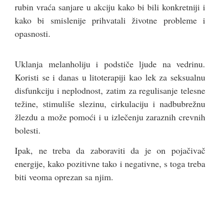
rubin vraća sanjare u akciju kako bi bili konkretniji i
kako bi smislenije prihvatali životne probleme i
opasnosti.
Uklanja melanholiju i podstiče ljude na vedrinu.
Koristi se i danas u litoterapiji kao lek za seksualnu
disfunkciju i neplodnost, zatim za regulisanje telesne
težine, stimuliše slezinu, cirkulaciju i nadbubrežnu
žlezdu a može pomoći i u izlečenju zaraznih crevnih
bolesti.
Ipak, ne treba da zaboraviti da je on pojačivač
energije, kako pozitivne tako i negativne, s toga treba
biti veoma oprezan sa njim.