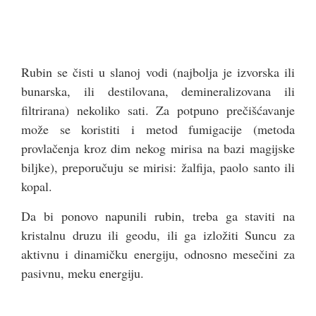
Rubin se čisti u slanoj vodi (najbolja je izvorska ili
bunarska, ili destilovana, demineralizovana ili
filtrirana) nekoliko sati. Za potpuno prečišćavanje
može se koristiti i metod fumigacije (metoda
provlačenja kroz dim nekog mirisa na bazi magijske
biljke), preporučuju se mirisi: žalfija, paolo santo ili
kopal.
Da bi ponovo napunili rubin, treba ga staviti na
kristalnu druzu ili geodu, ili ga izložiti Suncu za
aktivnu i dinamičku energiju, odnosno mesečini za
pasivnu, meku energiju.