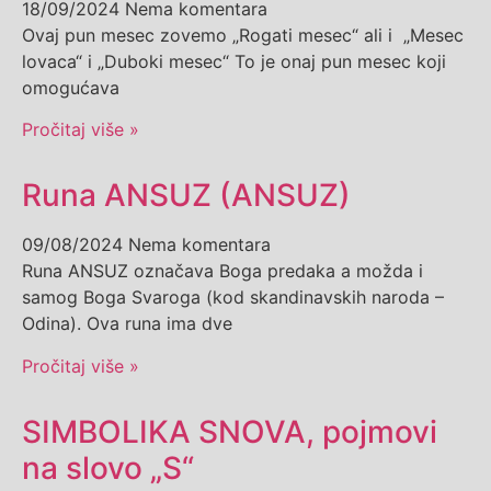
18/09/2024
Nema komentara
Ovaj pun mesec zovemo „Rogati mesec“ ali i „Mesec
lovaca“ i „Duboki mesec“ To je onaj pun mesec koji
omogućava
Pročitaj više »
Runa ANSUZ (ANSUZ)
09/08/2024
Nema komentara
Runa ANSUZ označava Boga predaka a možda i
samog Boga Svaroga (kod skandinavskih naroda –
Odina). Ova runa ima dve
Pročitaj više »
SIMBOLIKA SNOVA, pojmovi
na slovo „S“