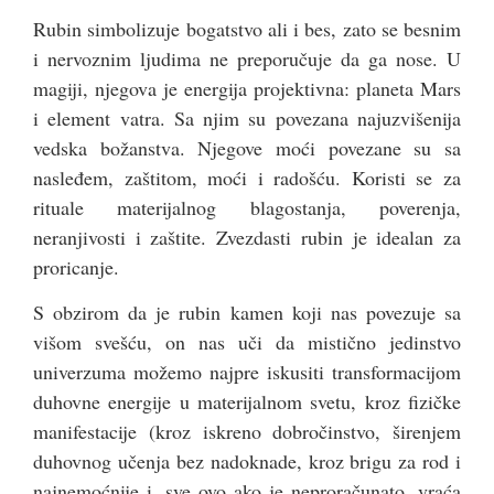
Rubin simbolizuje bogatstvo ali i bes, zato se besnim
i nervoznim ljudima ne preporučuje da ga nose. U
magiji, njegova je energija projektivna: planeta Mars
i element vatra. Sa njim su povezana najuzvišenija
vedska božanstva. Njegove moći povezane su sa
nasleđem, zaštitom, moći i radošću. Koristi se za
rituale materijalnog blagostanja, poverenja,
neranjivosti i zaštite. Zvezdasti rubin je idealan za
proricanje.
S obzirom da je rubin kamen koji nas povezuje sa
višom svešću, on nas uči da mistično jedinstvo
univerzuma možemo najpre iskusiti transformacijom
duhovne energije u materijalnom svetu, kroz fizičke
manifestacije (kroz iskreno dobročinstvo, širenjem
duhovnog učenja bez nadoknade, kroz brigu za rod i
najnemoćnije i, sve ovo ako je neproračunato, vraća