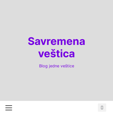
Savremena
veštica
Blog jedne veštice