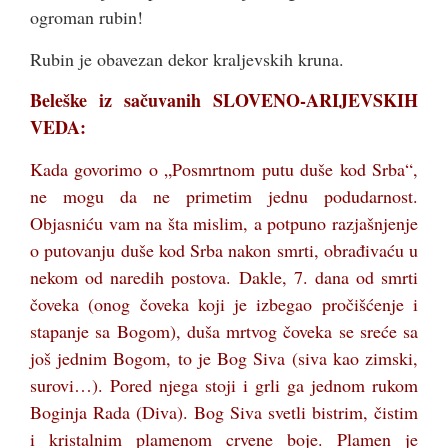
ogroman rubin!
Rubin je obavezan dekor kraljevskih kruna.
Beleške iz sačuvanih SLOVENO-ARIJEVSKIH
VEDA:
Kada govorimo o „Posmrtnom putu duše kod Srba“,
ne mogu da ne primetim jednu podudarnost.
Objasniću vam na šta mislim, a potpuno razjašnjenje
o putovanju duše kod Srba nakon smrti, obrađivaću u
nekom od naredih postova. Dakle, 7. dana od smrti
čoveka (onog čoveka koji je izbegao pročišćenje i
stapanje sa Bogom), duša mrtvog čoveka se sreće sa
još jednim Bogom, to je Bog Siva (siva kao zimski,
surovi…). Pored njega stoji i grli ga jednom rukom
Boginja Rada (Diva). Bog Siva svetli bistrim, čistim
i kristalnim plamenom crvene boje. Plamen je