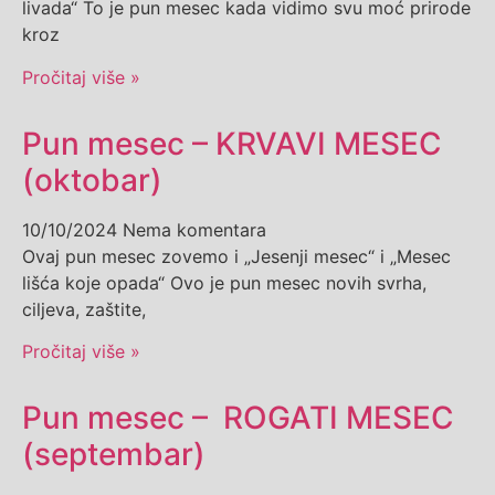
livada“ To je pun mesec kada vidimo svu moć prirode
kroz
Pročitaj više »
Pun mesec – KRVAVI MESEC
(oktobar)
10/10/2024
Nema komentara
Ovaj pun mesec zovemo i „Jesenji mesec“ i „Mesec
lišća koje opada“ Ovo je pun mesec novih svrha,
ciljeva, zaštite,
Pročitaj više »
Pun mesec – ROGATI MESEC
(septembar)