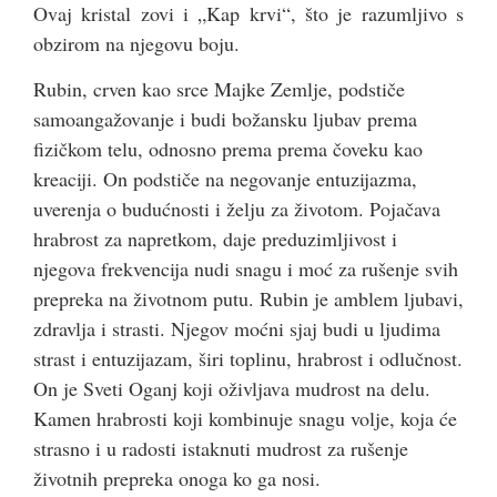
Ovaj kristal zovi i „Kap krvi“, što je razumljivo s
obzirom na njegovu boju.
Rubin, crven kao srce Majke Zemlje, podstiče
samoangažovanje i budi božansku ljubav prema
fizičkom telu, odnosno prema prema čoveku kao
kreaciji. On podstiče na negovanje entuzijazma,
uverenja o budućnosti i želju za životom. Pojačava
hrabrost za napretkom, daje preduzimljivost i
njegova frekvencija nudi snagu i moć za rušenje svih
prepreka na životnom putu. Rubin je amblem ljubavi,
zdravlja i strasti. Njegov moćni sjaj budi u ljudima
strast i entuzijazam, širi toplinu, hrabrost i odlučnost.
On je Sveti Oganj koji oživljava mudrost na delu.
Kamen hrabrosti koji kombinuje snagu volje, koja će
strasno i u radosti istaknuti mudrost za rušenje
životnih prepreka onoga ko ga nosi.