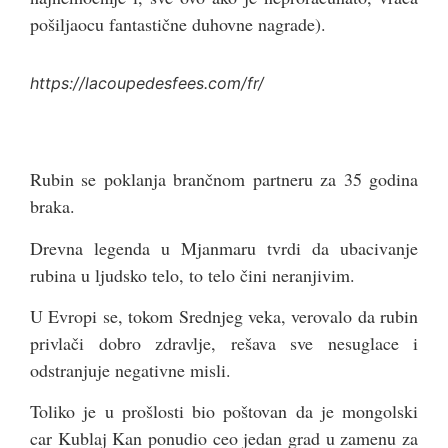
pošiljaocu fantastične duhovne nagrade).
https://lacoupedesfees.com/fr/
Rubin se poklanja brančnom partneru za 35 godina
braka.
Drevna legenda u Mjanmaru tvrdi da ubacivanje
rubina u ljudsko telo, to telo čini neranjivim.
U Evropi se, tokom Srednjeg veka, verovalo da rubin
privlači dobro zdravlje, rešava sve nesuglace i
odstranjuje negativne misli.
Toliko je u prošlosti bio poštovan da je mongolski
car Kublaj Kan ponudio ceo jedan grad u zamenu za