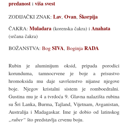
predanost
viša svest
i
Lav
Ovan
Škorpija
ZODIJAČKI ZNAK:
,
,
Muladara
Anahata
ČAKRA:
(korenska čakra) i
(srčana čakra)
SIVA
RADA
BOŽANSTVA:
Bog
,
Boginja
Rubin je aluminijum oksid, pripada porodici
korunduma, tamnocrvene je boje a prisustvo
hromoksida mu daje savršenstvo nijanse njegove
boje. Njegov kristalni sistem je romboedralni.
Gustina mu je 4 a tvrdoća 9. Glavna nalazišta rubina
su Šri Lanka, Burma, Tajland, Vijetnam, Avganistan,
Australija i Madagaskar. Ime je dobio od latinskog
„ruber“
što predstavlja crvenu boju.