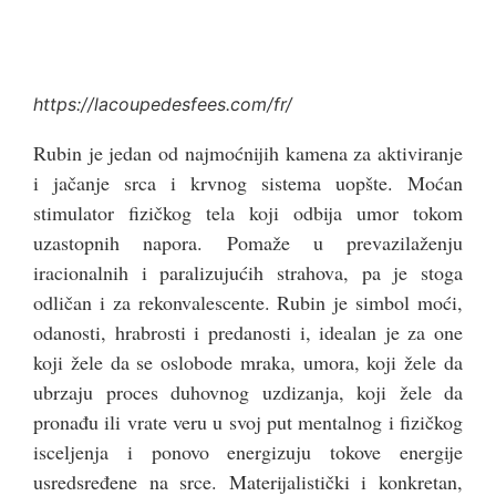
https://lacoupedesfees.com/fr/
Rubin je jedan od najmoćnijih kamena za aktiviranje
i jačanje srca i krvnog sistema uopšte. Moćan
stimulator fizičkog tela koji odbija umor tokom
uzastopnih napora. Pomaže u prevazilaženju
iracionalnih i paralizujućih strahova, pa je stoga
odličan i za rekonvalescente. Rubin je simbol moći,
odanosti, hrabrosti i predanosti i, idealan je za one
koji žele da se oslobode mraka, umora, koji žele da
ubrzaju proces duhovnog uzdizanja, koji žele da
pronađu ili vrate veru u svoj put mentalnog i fizičkog
isceljenja i ponovo energizuju tokove energije
usredsređene na srce.
Materijalistički i konkretan,