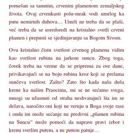
pomešan sa tamnim, crvenim plamenom zemaljskog
života. Ovaj crvenkasti polu-mrak vodi umrlog ka
putu nemirnih duhova… Umrli ne treba da se plaši,
već treba da se usredsredi na kristalno svetli crveni
plamen i prepusti se sjedinjavanju sa Bogom Sivom.
Ovu kristalno čistu svetlost crvenog plamena vidim
kao svetlost rubina na jarkom suncu. Zbog toga,
čovek treba na vreme da se priprema za ove dane,
privikavajući se na boju rubina kroz koji se prelama
sunčeva svetlost. Zašto? Zato što kada naša duša
krene ka našim Praocima, mi se ne sećamo svega,
mnogi su užasnuti od straha neshvatajući šta im se
dešava, naročito oni koji ne veruju u Boga svoje rase
i onda im može sećanje na predivni „plamen rubina
na Suncu“ može pomoći da naprave pravi izbor i
krenu svetlim putem, a ne putem patnje…