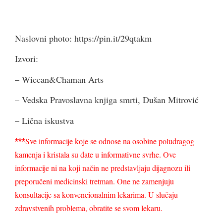
Naslovni photo: https://pin.it/29qtakm
Izvori:
– Wiccan&Chaman Arts
– Vedska Pravoslavna knjiga smrti, Dušan Mitrović
– Lična iskustva
Sve informacije koje se odnose na osobine poludragog
***
kamenja i kristala su date u informativne svrhe. Ove
informacije ni na koji način ne predstavljaju dijagnozu ili
preporučeni medicinski tretman. One ne zamenjuju
konsultacije sa konvencionalnim lekarima. U slučaju
zdravstvenih problema, obratite se svom lekaru.