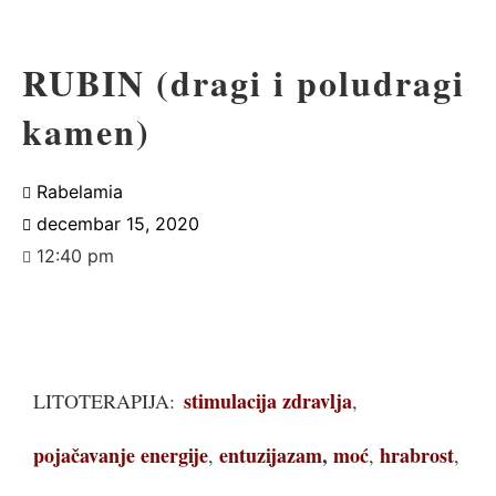
RUBIN (dragi i poludragi
kamen)
Rabelamia
decembar 15, 2020
12:40 pm
stimulacija zdravlja
LITOTERAPIJA:
,
pojačavanje energije
entuzijazam
,
moć
hrabrost
,
,
,