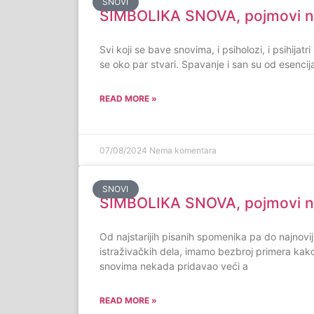
SNOVI
SIMBOLIKA SNOVA, pojmovi na
Svi koji se bave snovima, i psiholozi, i psihijatri
se oko par stvari. Spavanje i san su od esencij
READ MORE »
07/08/2024
Nema komentara
SNOVI
SIMBOLIKA SNOVA, pojmovi na
Od najstarijih pisanih spomenika pa do najnoviji
istraživačkih dela, imamo bezbroj primera kak
snovima nekada pridavao veći a
READ MORE »