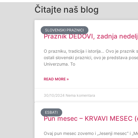
Čitajte naš blog
SLOVENSKI PRAZNICI
Praznik DEDOVI, zadnja nedel
O prazniku, tradicija i istorija… Ovo je praznik
ostali slovenski praznici, ovo je predstava po
Univerzuma. To
READ MORE »
30/10/2024
Nema komentara
ESBATI
Pun mesec – KRVAVI MESEC (
Ovaj pun mesec zovemo i „Jesenji mesec“ i „Me