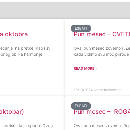
ESBATI
ja oktobra
Pun mesec – CVET
 sećanja na pretke. Kao i svi
Ovaj pun mesec zovemo i „Zeč
sebnog oblika harmonije
kada vidimo svu moć prirode 
READ MORE »
10/10/2024
Nema komentara
ESBATI
oktobar)
Pun mesec – ROGA
sec lišća koje opada“ Ovo je
Ovaj pun mesec zovemo „Rogat