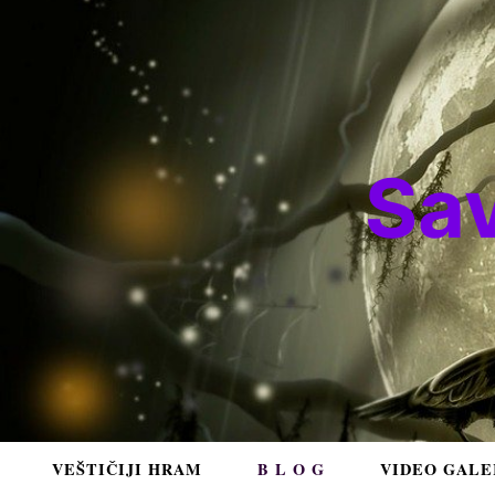
Sa
VEŠTIČIJI HRAM
B L O G
VIDEO GALE