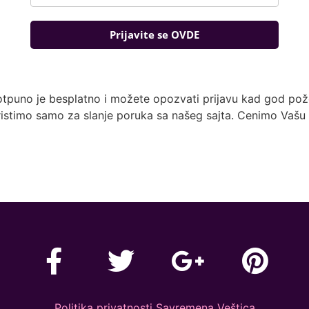
Prijavite se OVDE
otpuno je besplatno i možete opozvati prijavu kad god pože
istimo samo za slanje poruka sa našeg sajta. Cenimo Vašu 
Politika privatnosti Savremena Veštica