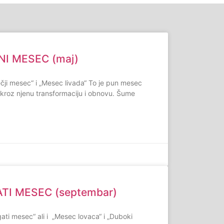
NI MESEC (maj)
ji mesec“ i „Mesec livada“ To je pun mesec
kroz njenu transformaciju i obnovu. Šume
TI MESEC (septembar)
i mesec“ ali i „Mesec lovaca“ i „Duboki