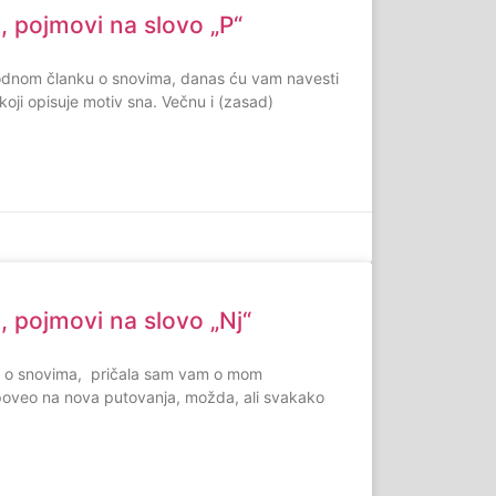
pojmovi na slovo „P“
odnom članku o snovima, danas ću vam navesti
koji opisuje motiv sna. Večnu i (zasad)
pojmovi na slovo „Nj“
la o snovima, pričala sam vam o mom
 poveo na nova putovanja, možda, ali svakako