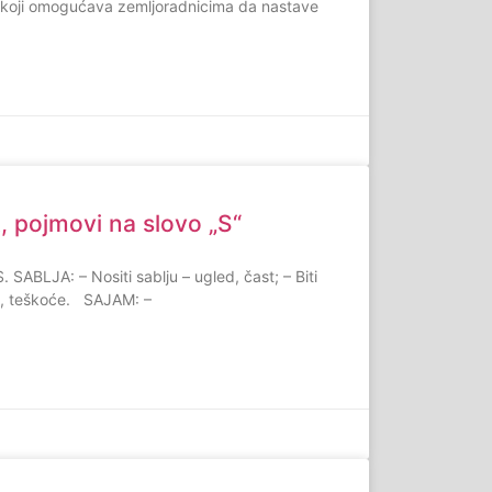
 koji omogućava zemljoradnicima da nastave
pojmovi na slovo „S“
 SABLJA: – Nositi sablju – ugled, čast; – Biti
bi, teškoće. SAJAM: –