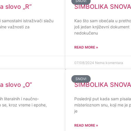
SNOVI
 slovo „R“
SIMBOLIKA SNOVA, 
 i samostalni istraživači slažu
Kao što sam obećala u preth
alne važnosti za
još jedan književni dokument 
nedokučenu
READ MORE »
07/08/2024
Nema komentara
SNOVI
 slovo „O“
SIMBOLIKA SNOVA, 
h literalnih i naučno-
Poslednji put kada sam pisa
o se, kroz vreme i epohe,
misterioznom snu, koji me je
je
READ MORE »