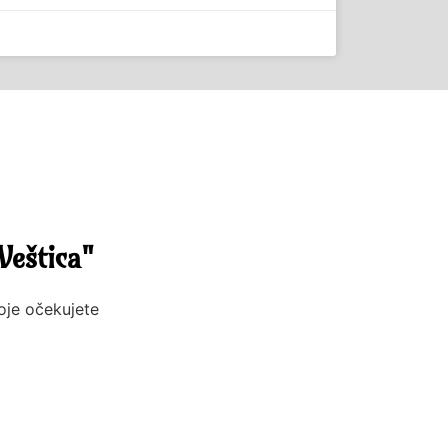
Veštica"
koje očekujete