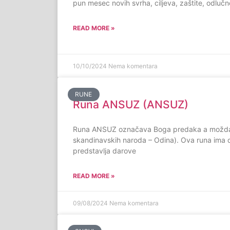
pun mesec novih svrha, ciljeva, zaštite, odlučn
READ MORE »
10/10/2024
Nema komentara
RUNE
Runa ANSUZ (ANSUZ)
Runa ANSUZ označava Boga predaka a možda
skandinavskih naroda – Odina). Ova runa ima 
predstavlja darove
READ MORE »
09/08/2024
Nema komentara