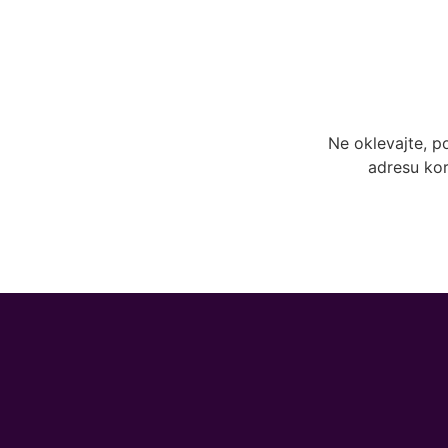
Ne oklevajte, p
adresu kor