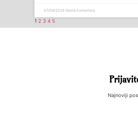
07/08/2024
Nema komentara
1
2
3
4
5
Prijavi
Najnoviji pos