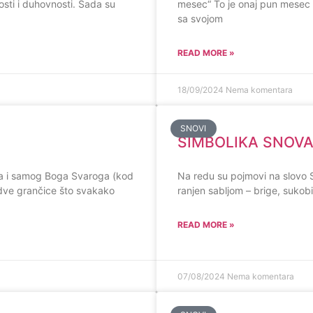
osti i duhovnosti. Sada su
mesec“ To je onaj pun mesec
sa svojom
READ MORE »
18/09/2024
Nema komentara
SNOVI
SIMBOLIKA SNOVA, 
 i samog Boga Svaroga (kod
Na redu su pojmovi na slovo S.
dve grančice što svakako
ranjen sabljom – brige, suko
READ MORE »
07/08/2024
Nema komentara