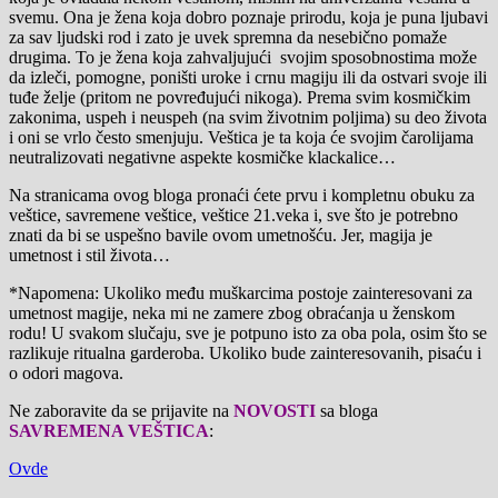
svemu. Ona je žena koja dobro poznaje prirodu, koja je puna ljubavi
za sav ljudski rod i zato je uvek spremna da nesebično pomaže
drugima. To je žena koja zahvaljujući svojim sposobnostima može
da izleči, pomogne, poništi uroke i crnu magiju ili da ostvari svoje ili
tuđe želje (pritom ne povređujući nikoga). Prema svim kosmičkim
zakonima, uspeh i neuspeh (na svim životnim poljima) su deo života
i oni se vrlo često smenjuju. Veštica je ta koja će svojim čarolijama
neutralizovati negativne aspekte kosmičke klackalice…
Na stranicama ovog bloga pronaći ćete prvu i kompletnu obuku za
veštice, savremene veštice, veštice 21.veka i, sve što je potrebno
znati da bi se uspešno bavile ovom umetnošću. Jer, magija je
umetnost i stil života…
*Napomena: Ukoliko među muškarcima postoje zainteresovani za
umetnost magije, neka mi ne zamere zbog obraćanja u ženskom
rodu! U svakom slučaju, sve je potpuno isto za oba pola, osim što se
razlikuje ritualna garderoba. Ukoliko bude zainteresovanih, pisaću i
o odori magova.
Ne zaboravite da se prijavite na
NOVOSTI
sa bloga
SAVREMENA VEŠTICA
:
Ovde