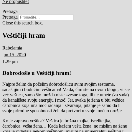
Ne propustite!
Pretraga
Pretraga
Close this search box.
Veštičiji hram
Rabelamia
jun 15, 2020
1:29 pm
Dobrodošle u
Veštičiji hram!
Najpre želim da poželim dobrodošlicu svim svojim sestrama,
sadašnjim i budućim vešticama! Mada, čim ste na ovom blogu, vi ste
već veštica, samo što možda niste svesne toga, ili ne umete (za sada)
da kanališete svoju energiju i moć! Jer, svaka je žena u biti veštica,
čarobnica koja ima moć rađanja i stvaranja, pitanje je samo da li
svoje prirodne sposobnosti želi da pretvori u svoje moćno oružje…
Ko je zapravo veštica? Veštica je brižna majka, isceliteljka,
čarobnica, vešta žena… Kada kažem vešta žena, ne mislim na ženu
koja je ovladala nekom veštinom, mislim na univerzalnu veštinu u