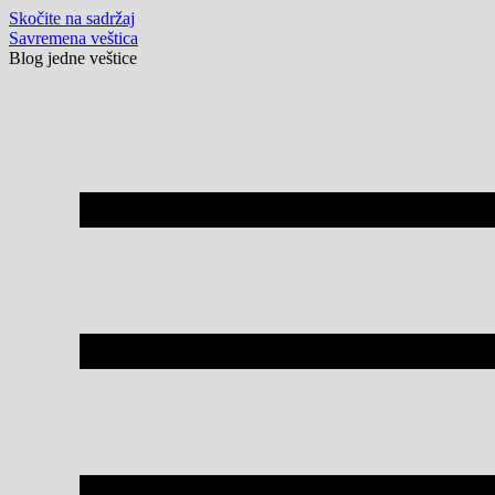
Skočite na sadržaj
Savremena veštica
Blog jedne veštice