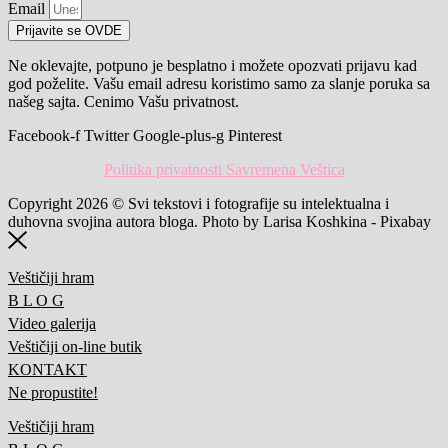
Email
Prijavite se OVDE
Ne oklevajte, potpuno je besplatno i možete opozvati prijavu kad
god poželite. Vašu email adresu koristimo samo za slanje poruka sa
našeg sajta. Cenimo Vašu privatnost.
Facebook-f
Twitter
Google-plus-g
Pinterest
Politika privatnosti Savremena Veštica
Copyright 2026 © Svi tekstovi i fotografije su intelektualna i
duhovna svojina autora bloga. Photo by Larisa Koshkina - Pixabay
Veštičiji hram
B L O G
Video galerija
Veštičiji on-line butik
KONTAKT
Ne propustite!
Veštičiji hram