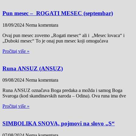
Pun mesec – ROGATI MESEC (septembar)
18/09/2024
Nema komentara
Ovaj pun mesec zovemo „Rogati mesec“ ali i „Mesec lovaca“ i
„Duboki mesec“ To je onaj pun mesec koji omogućava
Pročitaj više »
Runa ANSUZ (ANSUZ)
09/08/2024
Nema komentara
Runa ANSUZ označava Boga predaka a možda i samog Boga
Svaroga (kod skandinavskih naroda – Odina). Ova runa ima dve
Pročitaj više »
SIMBOLIKA SNOVA, pojmovi na slovo „S“
07/08/2024
Nema komentara