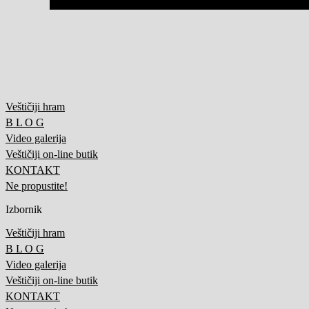
Veštičiji hram
B L O G
Video galerija
Veštičiji on-line butik
KONTAKT
Ne propustite!
Izbornik
Veštičiji hram
B L O G
Video galerija
Veštičiji on-line butik
KONTAKT