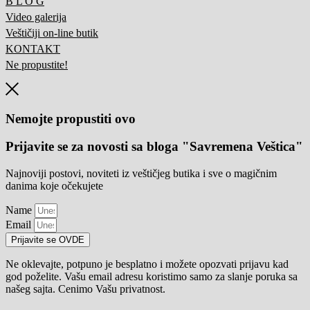
B L O G
Video galerija
Veštičiji on-line butik
KONTAKT
Ne propustite!
Nemojte propustiti ovo
Prijavite se za novosti sa bloga "Savremena Veštica"
Najnoviji postovi, noviteti iz veštičjeg butika i sve o magičnim
danima koje očekujete
Name
Email
Prijavite se OVDE
Ne oklevajte, potpuno je besplatno i možete opozvati prijavu kad
god poželite. Vašu email adresu koristimo samo za slanje poruka sa
našeg sajta. Cenimo Vašu privatnost.