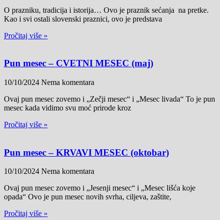
O prazniku, tradicija i istorija… Ovo je praznik sećanja na pretke.
Kao i svi ostali slovenski praznici, ovo je predstava
Pročitaj više »
Pun mesec – CVETNI MESEC (maj)
10/10/2024
Nema komentara
Ovaj pun mesec zovemo i „Zečji mesec“ i „Mesec livada“ To je pun
mesec kada vidimo svu moć prirode kroz
Pročitaj više »
Pun mesec – KRVAVI MESEC (oktobar)
10/10/2024
Nema komentara
Ovaj pun mesec zovemo i „Jesenji mesec“ i „Mesec lišća koje
opada“ Ovo je pun mesec novih svrha, ciljeva, zaštite,
Pročitaj više »