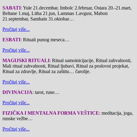
SABATI
:
Yule 21.decembar,
Imbolc 2.februar, Ostara 20.-21.mart,
Beltane 1.maj, Litha 21.jun, Lammas 1.avgust, Mabon
21.septembar, Samhain 31.oktobar…
Pročitaj više...
ESBATI
: Rituali punog meseca…
Pročitaj više...
MAGIJSKI RITUALI
: Ritual samoinicijacije, Ritual zahvalnosti,
Mali ritual zahvalnosti, Ritual ljubavi, Ritual za poslovni projekat,
Ritual za zdravlje, Ritual za zaštitu… čarolije.
Pročitaj više...
DIVINACIJA
: tarot, rune…
Pročitaj više...
FIZIČKA I MENTALNA FORMA VEŠTICE
: meditacija, joga,
runske vežbe…
Pročitaj više...