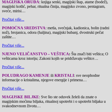
MAGIJSKA ORUĐA
: knjiga senki, magijski štap, atame (bodež),
magijski kotlić, pehar, ritualna činija, magijsko zvono, pentagram,
sveće, mirisi…
Pročitaj više...
POMOĆNA SREDSTVA
: metla, svećnjak, kadionica, bolin (radni
nož), brojanica, odora (haljina), magijski bubanj, dvostruki pečat
zaštite…
Pročitaj više...
NJENO VELIČANSTVO – VEŠTICA
:
Šta znači biti veštica; O
vešticama kroz istoriju; Zakoni kojih se pridržavaju veštice…
Pročitaj više...
POLUDRAGO KAMENJE
ili
KRISTALI
: sve neophodne
informacije o kristalima, njegove energije i primena…
Pročitaj više...
MAGIJSKE BILJKE
: Sve što ste oduvek želeli da znate o
magijskim moćima biljaka, ritualnoj upotrebi i o upotrebi biljaka u
svakodnevnom životu…