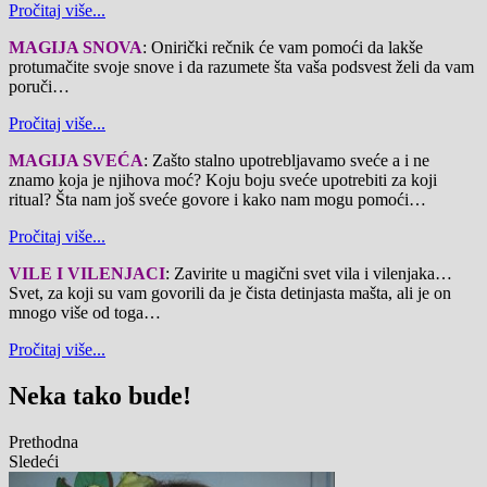
Pročitaj više...
MAGIJA SNOVA
: Onirički rečnik će vam pomoći da lakše
protumačite svoje snove i da razumete šta vaša podsvest želi da vam
poruči…
Pročitaj više...
MAGIJA SVEĆA
: Zašto stalno upotrebljavamo sveće a i ne
znamo koja je njihova moć? Koju boju sveće upotrebiti za koji
ritual? Šta nam još sveće govore i kako nam mogu pomoći…
Pročitaj više...
VILE I VILENJACI
: Zavirite u magični svet vila i vilenjaka…
Svet, za koji su vam govorili da je čista detinjasta mašta, ali je on
mnogo više od toga…
Pročitaj više...
Neka tako bude!
Prethodna
Sledeći