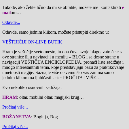
Takođe, ako želite lično da mi se obratite, možete me kontaktirati
e-
mail
om…
Odavde...
Odavde, samo jednim klikom, možete pristupiti direktno u:
VEŠTIJIČIJI ON-LINE BUTIK
Hram je veštičije sveto mesto, tu ona čuva svoje blago, zato ćete sa
ove stranice ili u navigaciji u meniju – BLOG i sa desne strane u
navigaciji VEŠTIČIJA ENCIKLOPEDIJA, pronaći liste sadržaja i
mnogo interesantnih tema, koje predstavljaju bazu za praktikovanje
umetnosti magije. Saznajte više o svemu što vas zanima samo
jednim klikom na ljubičasti taster PROČITAJ VIŠE…
Evo nekoliko osnovnih sadržaja:
HRAM
: oltar, mobilni oltar, magijski krug…
Pročitaj više...
BOŽANSTVA
: Boginja, Bog…
Pročitaj više...