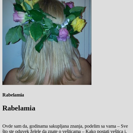
Rabelamia
Rabelamia
Ovde sam da, godinama sakupljana znanja, podelim sa vama – Sve
što ste oduvek želele da znate o vešticama – Kako postati veštica i,