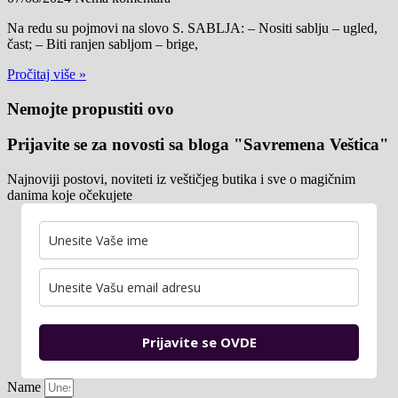
Na redu su pojmovi na slovo S. SABLJA: – Nositi sablju – ugled,
čast; – Biti ranjen sabljom – brige,
Pročitaj više »
Nemojte propustiti ovo
Prijavite se za novosti sa bloga "Savremena Veštica"
Najnoviji postovi, noviteti iz veštičjeg butika i sve o magičnim
danima koje očekujete
Prijavite se OVDE
Name