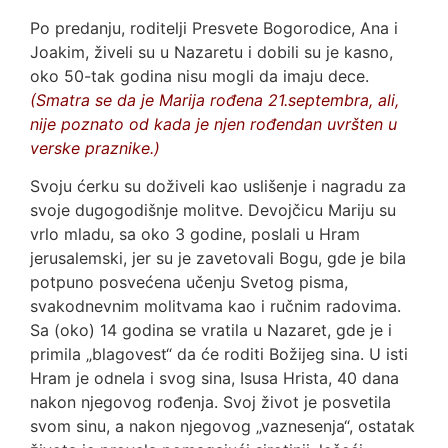
Po predanju, roditelji Presvete Bogorodice, Ana i
Joakim, živeli su u Nazaretu i dobili su je kasno,
oko 50-tak godina nisu mogli da imaju dece.
(Smatra se da je Marija rođena 21.septembra, ali,
nije poznato od kada je njen rođendan uvršten u
verske praznike.)
Svoju ćerku su doživeli kao uslišenje i nagradu za
svoje dugogodišnje molitve. Devojčicu Mariju su
vrlo mladu, sa oko 3 godine, poslali u Hram
jerusalemski, jer su je zavetovali Bogu, gde je bila
potpuno posvećena učenju Svetog pisma,
svakodnevnim molitvama kao i ručnim radovima.
Sa (oko) 14 godina se vratila u Nazaret, gde je i
primila „blagovest“ da će roditi Božijeg sina. U isti
Hram je odnela i svog sina, Isusa Hrista, 40 dana
nakon njegovog rođenja. Svoj život je posvetila
svom sinu, a nakon njegovog „vaznesenja“, ostatak