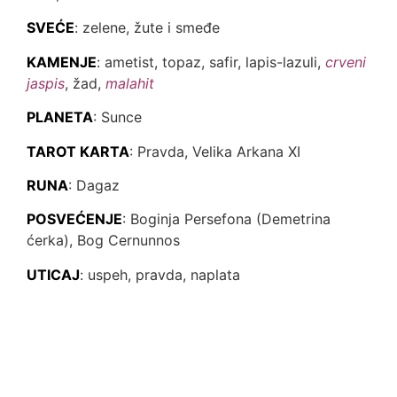
SVEĆE
: zelene, žute i smeđe
KAMENJE
: ametist, topaz, safir, lapis-lazuli,
crveni
jaspis
, žad,
malahit
PLANETA
: Sunce
TAROT KARTA
: Pravda, Velika Arkana XI
RUNA
: Dagaz
POSVEĆENJE
: Boginja Persefona (Demetrina
ćerka), Bog Cernunnos
UTICAJ
: uspeh, pravda, naplata