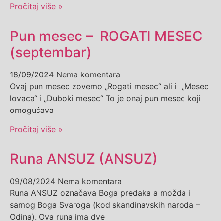
Pročitaj više »
Pun mesec – ROGATI MESEC
(septembar)
18/09/2024
Nema komentara
Ovaj pun mesec zovemo „Rogati mesec“ ali i „Mesec
lovaca“ i „Duboki mesec“ To je onaj pun mesec koji
omogućava
Pročitaj više »
Runa ANSUZ (ANSUZ)
09/08/2024
Nema komentara
Runa ANSUZ označava Boga predaka a možda i
samog Boga Svaroga (kod skandinavskih naroda –
Odina). Ova runa ima dve