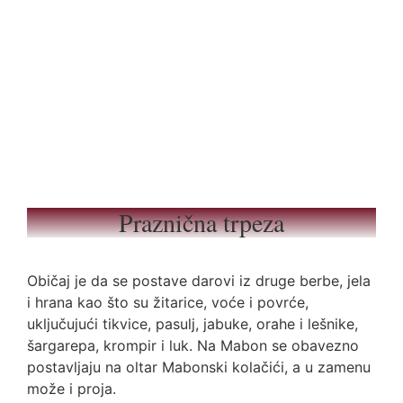
Praznična trpeza
Običaj je da se postave darovi iz druge berbe, jela
i hrana kao što su žitarice, voće i povrće,
uključujući tikvice, pasulj, jabuke, orahe i lešnike,
šargarepa, krompir i luk. Na Mabon se obavezno
postavljaju na oltar Mabonski kolačići, a u zamenu
može i proja.