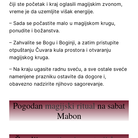
čiji ste početak i kraj oglasili magijskim zvonom,
vreme je da uzemljite višak energije.
– Sada se počastite malo u magijskom krugu,
ponudite i božanstva.
– Zahvalite se Bogu i Boginji, a zatim pristupite
otpuštanju Čuvara kula prostora i otvaranju
magijskog kruga.
– Na kraju ugasite radnu sveću, a sve ostale sveće
namenjene prazniku ostavite da dogore i,
obavezno nadzirite njihovo sagorevanje.
Pogodan
magijski ritual
na sabat
Mabon