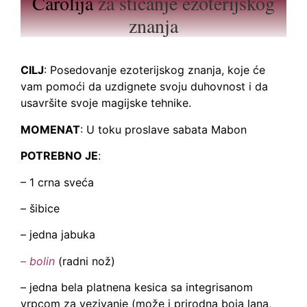
Čarolija
za sticanje ezoterijskog
znanja
CILJ
: Posedovanje ezoterijskog znanja, koje će
vam pomoći da uzdignete svoju duhovnost i da
usavršite svoje magijske tehnike.
MOMENAT
: U toku proslave sabata Mabon
POTREBNO JE
:
– 1 crna sveća
– šibice
– jedna jabuka
– bolin
(radni nož)
– jedna bela platnena kesica sa integrisanom
vrpcom za vezivanje (može i prirodna boja lana,