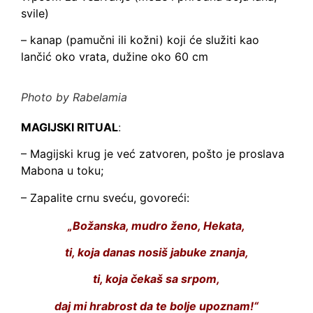
svile)
– kanap (pamučni ili kožni) koji će služiti kao
lančić oko vrata, dužine oko 60 cm
Photo by Rabelamia
MAGIJSKI RITUAL
:
– Magijski krug je već zatvoren, pošto je proslava
Mabona u toku;
– Zapalite crnu sveću, govoreći:
„Božanska, mudro ženo, Hekata,
ti, koja danas nosiš jabuke znanja,
ti, koja čekaš sa srpom,
daj mi hrabrost da te bolje upoznam!“