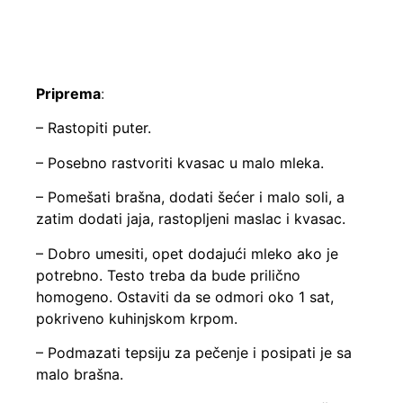
Priprema
:
– Rastopiti puter.
– Posebno rastvoriti kvasac u malo mleka.
– Pomešati brašna, dodati šećer i malo soli, a
zatim dodati jaja, rastopljeni maslac i kvasac.
– Dobro umesiti, opet dodajući mleko ako je
potrebno. Testo treba da bude prilično
homogeno. Ostaviti da se odmori oko 1 sat,
pokriveno kuhinjskom krpom.
– Podmazati tepsiju za pečenje i posipati je sa
malo brašna.