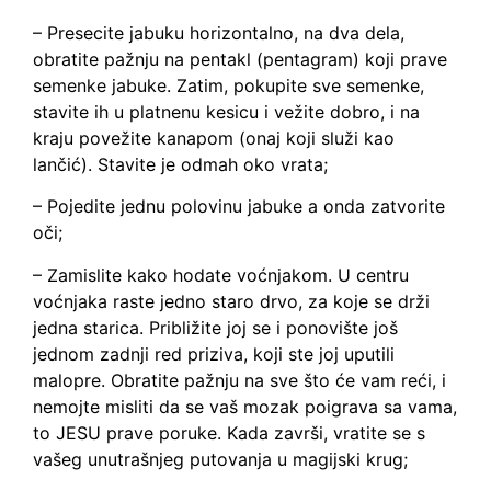
– Presecite jabuku horizontalno, na dva dela,
obratite pažnju na pentakl (pentagram) koji prave
semenke jabuke. Zatim, pokupite sve semenke,
stavite ih u platnenu kesicu i vežite dobro, i na
kraju povežite kanapom (onaj koji služi kao
lančić). Stavite je odmah oko vrata;
– Pojedite jednu polovinu jabuke a onda zatvorite
oči;
– Zamislite kako hodate voćnjakom. U centru
voćnjaka raste jedno staro drvo, za koje se drži
jedna starica. Približite joj se i ponovište još
jednom zadnji red priziva, koji ste joj uputili
malopre. Obratite pažnju na sve što će vam reći, i
nemojte misliti da se vaš mozak poigrava sa vama,
to JESU prave poruke. Kada završi, vratite se s
vašeg unutrašnjeg putovanja u magijski krug;