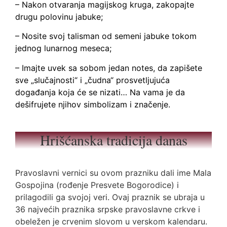
– Nakon otvaranja magijskog kruga, zakopajte
drugu polovinu jabuke;
– Nosite svoj talisman od semeni jabuke tokom
jednog lunarnog meseca;
– Imajte uvek sa sobom jedan notes, da zapišete
sve „slučajnosti“ i „čudna“ prosvetljujuća
događanja koja će se nizati… Na vama je da
dešifrujete njihov simbolizam i značenje.
Hrišćanska tradicija danas
Pravoslavni vernici su ovom prazniku dali ime Mala
Gospojina (rođenje Presvete Bogorodice) i
prilagodili ga svojoj veri. Ovaj praznik se ubraja u
36 najvećih praznika srpske pravoslavne crkve i
obeležen je crvenim slovom u verskom kalendaru.