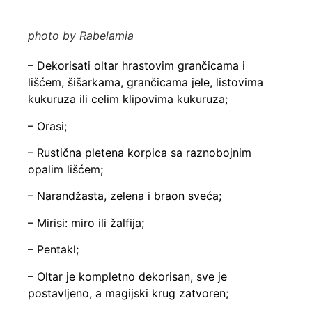
photo by Rabelamia
– Dekorisati oltar hrastovim grančicama i
lišćem, šišarkama, grančicama jele, listovima
kukuruza ili celim klipovima kukuruza;
– Orasi;
– Rustična pletena korpica sa raznobojnim
opalim lišćem;
– Narandžasta, zelena i braon sveća;
– Mirisi: miro ili žalfija;
– Pentakl;
– Oltar je kompletno dekorisan, sve je
postavljeno, a magijski krug zatvoren;