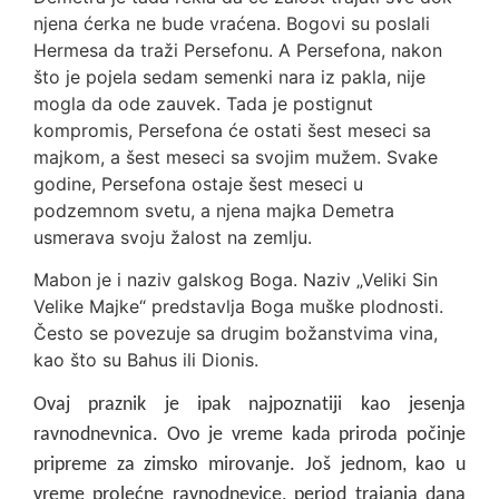
njena ćerka ne bude vraćena. Bogovi su poslali
Hermesa da traži Persefonu. A Persefona, nakon
što je pojela sedam semenki nara iz pakla, nije
mogla da ode zauvek. Tada je postignut
kompromis, Persefona će ostati šest meseci sa
majkom, a šest meseci sa svojim mužem. Svake
godine, Persefona ostaje šest meseci u
podzemnom svetu, a njena majka Demetra
usmerava svoju žalost na zemlju.
Mabon je i naziv galskog Boga. Naziv „Veliki Sin
Velike Majke“ predstavlja Boga muške plodnosti.
Često se povezuje sa drugim božanstvima vina,
kao što su Bahus ili Dionis.
Ovaj praznik je ipak najp
oznat
iji
kao jesenja
ravnodnevnica. Ovo je vreme kada priroda počinje
pripreme za zimsko mirovanje. Još jednom, kao u
vreme prolećne ravnodnevice, period trajanja dana