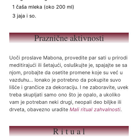
1 čaša mleka (oko 200 ml)
3 jaja i so.
Praznične aktivnosti
Uoči proslave Mabona, provedite par sati u prirodi
meditirajući ili šetajući, osluškujte je, spajajte se sa
njom, probajte da osetite promene koje su već u
vazduhu… Ionako je potrebno da pokupite suvo
lišće i grančice za dekoraciju. I ne zaboravite, uvek
treba skupljati samo ono što je opalo, a ukoliko
vam je potreban neki drugi, neopali deo biljke ili
drveta, obavezno uradite
Mali ritual zahvalnosti
.
R i t u a l