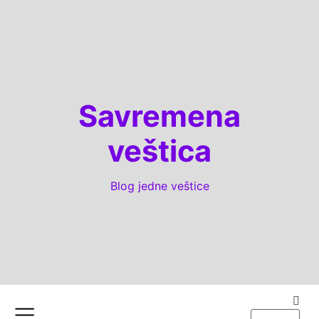
Savremena
veštica
Blog jedne veštice