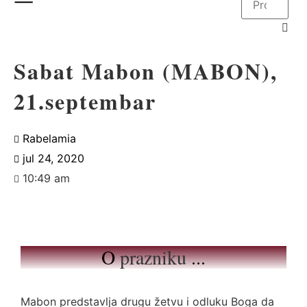
Sabat Mabon (MABON),
21.septembar
Rabelamia
jul 24, 2020
10:49 am
O
prazniku
...
Mabon predstavlja drugu žetvu i odluku Boga da