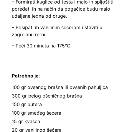
– Formirati kuglice od testa i malo ih spljoštiti,
poređati ih na način da pogačice budu malo
udaljene jedna od druge.
– Posipati ih vanilinim šećerom i staviti u
zagrejanu rernu.
– Peći 30 minuta na 175°C.
Potrebno je
:
100 gr ovsenog brašna ili ovsenih pahuljica
300 gr belog pšeničnog brašna
150 gr putera
100 gr smeđeg šećera
15 gr kvasca
20 gr vanilinog šećera