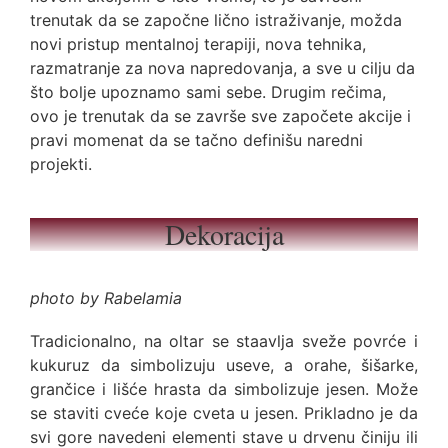
trenutak da se započne lično istraživanje, možda
novi pristup mentalnoj terapiji, nova tehnika,
razmatranje za nova napredovanja, a sve u cilju da
što bolje upoznamo sami sebe. Drugim rečima,
ovo je trenutak da se završe sve započete akcije i
pravi momenat da se tačno definišu naredni
projekti.
Dekoracija
photo by Rabelamia
Tradicionalno, na oltar se staavlja sveže povrće i
kukuruz da simbolizuju useve, a orahe, šišarke,
grančice i lišće hrasta da simbolizuje jesen. Može
se staviti cveće koje cveta u jesen. Prikladno je da
svi gore navedeni elementi stave u drvenu činiju ili