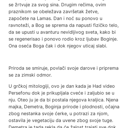
se žrtvuje za svog sina. Drugim rečima, ovim
praznikom se obeležava završetak žetve,
započete na Lamas. Dan i noć su ponovo u
ravnoteži, a Bog se sprema da napusti fizičko telo,
da se upusti u avanturu nevidljivog sveta, kako bi
se regenerisao i ponovo rodio kroz ljubav Boginje.
Ona oseća Boga čak i dok njegov uticaj slabi.
Priroda se smiruje, povlači svoje darove i priprema
se za zimski odmor.
U grčkoj mitologiji, ovo je dan kada je Had video
Persefonu dok je prikupljala cveće i zaljubio se u
nju. Oteo ju je da bi postala njegova kraljica. Njena
majka, Demetra, Boginja prirode i plodnosti, očajna
zbog nestanka svoje ćerke, u potrazi za njom,
ostavila je vegetaciju da uvene zbog svoje tuge.
Demetra je tada rekla da će žalost trajati sve dok