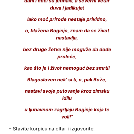
dani i noći su jednaki, a severni vetar
duva i jadikuje!
Iako moć prirode nestaje prividno,
o, blažena Boginjo, znam da se život
nastavlja,
bez druge žetve nije moguže da dođe
proleće,
kao što je i život nemoguć bez smrti!
Blagosloven nek’ si ti, o, pali Bože,
nastavi svoje putovanje kroz zimsku
idilu
u ljubavnom zagrljaju Boginje koja te
voli!“
– Stavite korpicu na oltar i izgovorite: