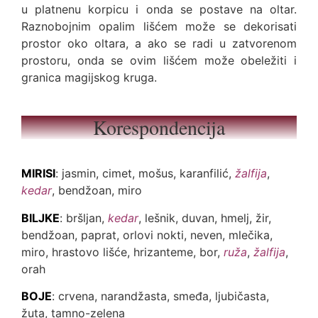
u platnenu korpicu i onda se postave na oltar.
Raznobojnim opalim lišćem može se dekorisati
prostor oko oltara, a ako se radi u zatvorenom
prostoru, onda se ovim lišćem može obeležiti i
granica magijskog kruga.
Korespondencija
MIRISI
: jasmin, cimet, mošus, karanfilić,
žalfija
,
kedar
, bendžoan, miro
BILJKE
: bršljan,
kedar
, lešnik, duvan, hmelj, žir,
bendžoan, paprat, orlovi nokti, neven, mlečika,
miro, hrastovo lišće, hrizanteme, bor,
ruža
,
žalfija
,
orah
BOJE
: crvena, narandžasta, smeđa, ljubičasta,
žuta, tamno-zelena