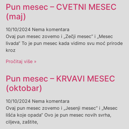
Pun mesec – CVETNI MESEC
(maj)
10/10/2024
Nema komentara
Ovaj pun mesec zovemo i „Zečji mesec“ i „Mesec
livada“ To je pun mesec kada vidimo svu moć prirode
kroz
Pročitaj više »
Pun mesec – KRVAVI MESEC
(oktobar)
10/10/2024
Nema komentara
Ovaj pun mesec zovemo i „Jesenji mesec“ i „Mesec
lišća koje opada“ Ovo je pun mesec novih svrha,
ciljeva, zaštite,