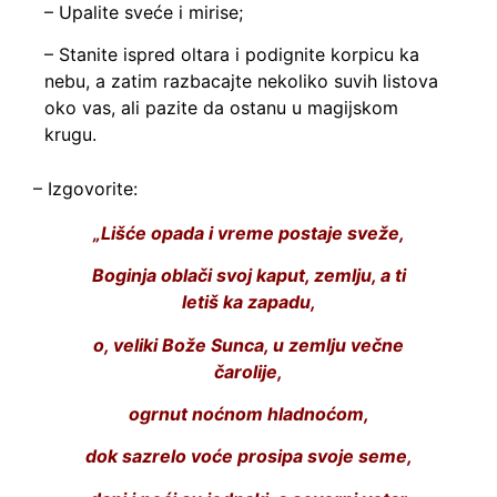
– Upalite sveće i mirise;
– Stanite ispred oltara i podignite korpicu ka
nebu, a zatim razbacajte nekoliko suvih listova
oko vas, ali pazite da ostanu u magijskom
krugu.
– Izgovorite:
„Lišće opada i vreme postaje sveže,
Boginja oblači svoj kaput, zemlju, a ti
letiš ka zapadu,
o, veliki Bože Sunca, u zemlju večne
čarolije,
ogrnut noćnom hladnoćom,
dok sazrelo voće prosipa svoje seme,