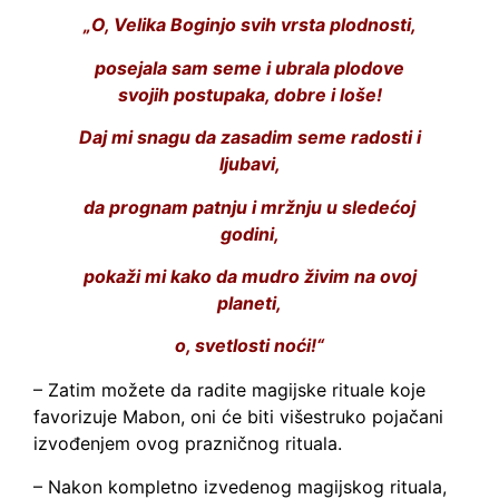
„O, Velika Boginjo svih vrsta plodnosti,
posejala sam seme i ubrala plodove
svojih postupaka, dobre i loše!
Daj mi snagu da zasadim seme radosti i
ljubavi,
da prognam patnju i mržnju u sledećoj
godini,
pokaži mi kako da mudro živim na ovoj
planeti,
o, svetlosti noći!“
– Zatim možete da radite magijske rituale koje
favorizuje Mabon, oni će biti višestruko pojačani
izvođenjem ovog prazničnog rituala.
– Nakon kompletno izvedenog magijskog rituala,