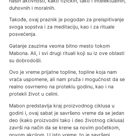
naših aktivnosti, kako fizičkih, tako i intelektualnih,
duhovnih i moralnih.
Takođe, ovaj praznik je pogodan za preispitivanje
svoga sopstva i za meditaciju, kao i za rituale
posvećenja.
Gatanje zauzima veoma bitno mesto tokom
Mabona. Ali, i svi drugi rituali koji su iz ove oblasti
su dobrodošli.
Ovo je vreme prijatne topline, topline koja nam
vraća uspomene, ali nam pruža i mogućnost da se
realno osvrnemo na proteklu godinu, kao i na
protekli život u celini.
Mabon predstavlja kraj proizvodnog ciklusa u
godini i, ovaj sabat je savršeno vreme da se jedan
deo (kako proizvodni tako i deo životnog ciklusa)
završi na način da se krene sa novim početkom,
novom akcijom. U isto vreme, to je savršeni