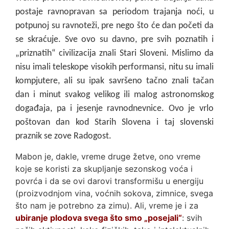
postaje ravnopravan sa periodom trajanja noći, u
potpunoj su ravnoteži, pre nego što će dan početi da
se skraćuje.
Sve ovo su davno, pre svih poznatih i
„priznatih“ civilizacija znali Stari Sloveni. Mislimo da
nisu imali teleskope visokih performansi, nitu su imali
kompjutere, ali su ipak savršeno tačno znali tačan
dan i minut svakog velikog ili malog astronomskog
događaja, pa i jesenje ravnodnevnice. Ovo je vrlo
poštovan dan kod Starih Slovena i taj slovenski
praznik se zove Radogost.
Mabon je, dakle, vreme druge žetve, ono vreme
koje se koristi za skupljanje sezonskog voća i
povrća i da se ovi darovi transformišu u energiju
(proizvodnjom vina, voćnih sokova, zimnice, svega
što nam je potrebno za zimu). Ali, vreme je i za
ubiranje plodova svega što smo „posejali“
: svih