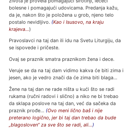
života je provela pomagajući sirotinji, lečeći
bolesne i pomagajući udovicama. Predanja kažu,
da je, nakon što je položena u grob, njeno telo
postalo nevidljivo.
(
Kao i Isusovo, na kraju
krajeva…
)
Pravoslavci na taj dan ili idu na Svetu Liturgiju, da
se ispovede i pričeste.
Ovaj se praznik smatra praznikom žena i dece.
Veruje se da na taj dam vidimo kakva će biti zima i
jesen, ako je vedro znači da će zima biti blaga…
Žene na taj dan ne rade ništa u kući što se radi
rukama (ručni radovi i slično) a niko ne bi trebao
da sklapa poslove na taj dan, već da sačeka da
praznik prođe…
(
Ovo meni lično baš i nije
preterano logično, jer bi taj dan trebao da bude
„blagosloven“ za sve što se radi, ali…
)