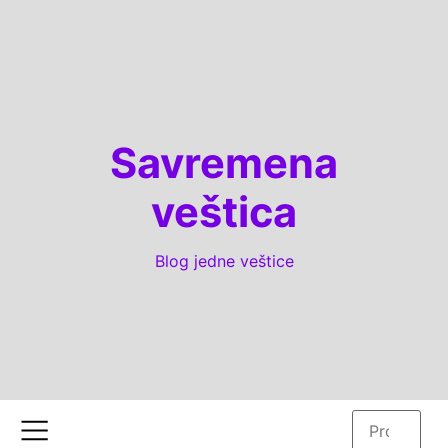
Savremena
veštica
Blog jedne veštice