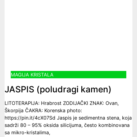
MAGIJA KRISTALA
JASPIS (poludragi kamen)
LITOTERAPIJA: Hrabrost ZODIJAČKI ZNAK: Ovan,
Škorpija ČAKRA: Korenska photo:
https://pin.it/4cX07Sd Jaspis je sedimentna stena, koja
sadrži 80 – 95% oksida silicijuma, često kombinovana
sa mikro-kristalima,