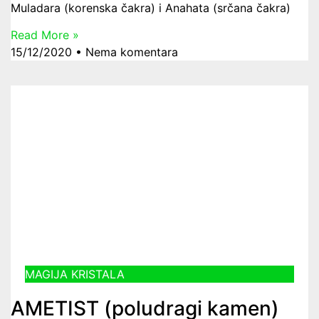
Muladara (korenska čakra) i Anahata (srčana čakra)
Read More »
15/12/2020
Nema komentara
MAGIJA KRISTALA
AMETIST (poludragi kamen)