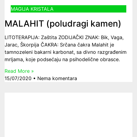
MAGIJA KRISTALA
MALAHIT (poludragi kamen)
LITOTERAPIJA: Zaštita ZODIJAČKI ZNAK: Bik, Vaga,
Jarac, Škorpija ČAKRA: Srčana čakra Malahit je
tamnozeleni bakarni karbonat, sa divno razgrađenim
mrljama, koje podsećaju na psihodelične obrasce.
Read More »
15/07/2020
Nema komentara