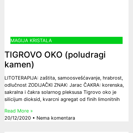
MAGIJA KRISTALA
TIGROVO OKO (poludragi
kamen)
LITOTERAPIJA: zaštita, samoosvešćavanje, hrabrost,
odlučnost ZODIJAČKI ZNAK: Jarac ČAKRA: korenska,
sakralna i čakra solarnog pleksusa Tigrovo oko je
silicijum dioksid, kvarcni agregat od finih limonitnih
Read More »
20/12/2020
Nema komentara