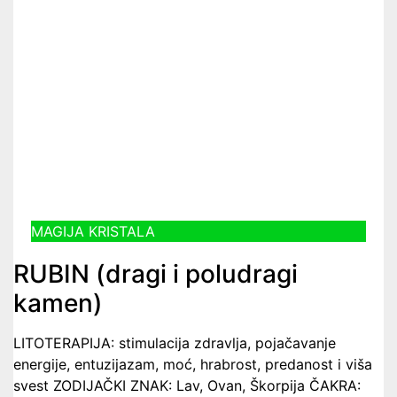
MAGIJA KRISTALA
RUBIN (dragi i poludragi
kamen)
LITOTERAPIJA: stimulacija zdravlja, pojačavanje
energije, entuzijazam, moć, hrabrost, predanost i viša
svest ZODIJAČKI ZNAK: Lav, Ovan, Škorpija ČAKRA: