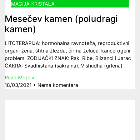
MAGIJA KRISTALA
Mesečev kamen (poludragi
kamen)
LITOTERAPIJA: hormonalna ravnoteža, reproduktivni
organi žena, štitna žlezda, čir na želucu, kancerogeni
problemi ZODIJAČKI ZNAK: Rak, Ribe, Blizanci i Jarac
ČAKRA: Svadhistana (sakralna), Vishudha (grlena)
Read More »
18/03/2021
Nema komentara