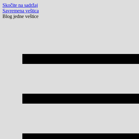
Skočite na sadržaj
Savremena veštica
Blog jedne veštice