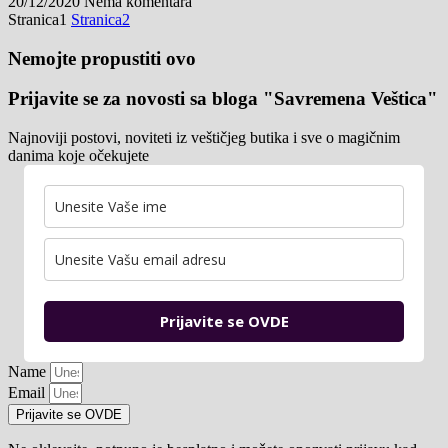
20/12/2020
Nema komentara
Stranica
1
Stranica
2
Nemojte propustiti ovo
Prijavite se za novosti sa bloga "Savremena Veštica"
Najnoviji postovi, noviteti iz veštičjeg butika i sve o magičnim
danima koje očekujete
Prijavite se OVDE
Name
Email
Prijavite se OVDE