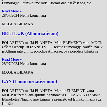
Etimologija Latinsko ime roda Artemis dat je u čast boginje
Read More »
28/07/2024
Nema komentara
MAGIJA BILJAKA
BELI LUK (Allium sativum)
POLARITET: muški PLANETA: Mars ELEMENT: vatra MOĆI:
zaštita i lečenje BOŽANSTVO : Hekate Etimologija Naučni naziv
je Allium sativum, iz porodice Alliaceae, ova porodica biljaka se
Read More »
28/07/2024
Nema komentara
MAGIJA BILJAKA
LAN (Linum usitatissimum)
POLARITET: muški PLANETA: Merkur ELEMENT: vatra
MOĆI: izuzetno jaka spirituelna vibracija BOŽANSTVO : Sibila
Etimologija Naučno ime Linum je preuzeto od latinskog naziva za
lan, što