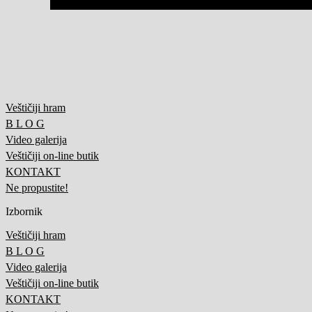
Veštičiji hram
B L O G
Video galerija
Veštičiji on-line butik
KONTAKT
Ne propustite!
Izbornik
Veštičiji hram
B L O G
Video galerija
Veštičiji on-line butik
KONTAKT