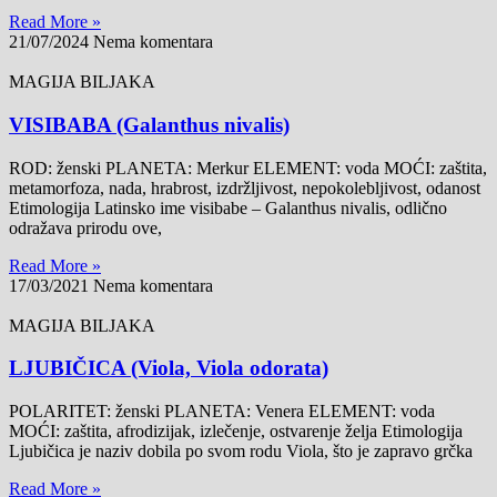
Read More »
21/07/2024
Nema komentara
MAGIJA BILJAKA
VISIBABA (Galanthus nivalis)
ROD: ženski PLANETA: Merkur ELEMENT: voda MOĆI: zaštita,
metamorfoza, nada, hrabrost, izdržljivost, nepokolebljivost, odanost
Etimologija Latinsko ime visibabe – Galanthus nivalis, odlično
odražava prirodu ove,
Read More »
17/03/2021
Nema komentara
MAGIJA BILJAKA
LJUBIČICA (Viola, Viola odorata)
POLARITET: ženski PLANETA: Venera ELEMENT: voda
MOĆI: zaštita, afrodizijak, izlečenje, ostvarenje želja Etimologija
Ljubičica je naziv dobila po svom rodu Viola, što je zapravo grčka
Read More »