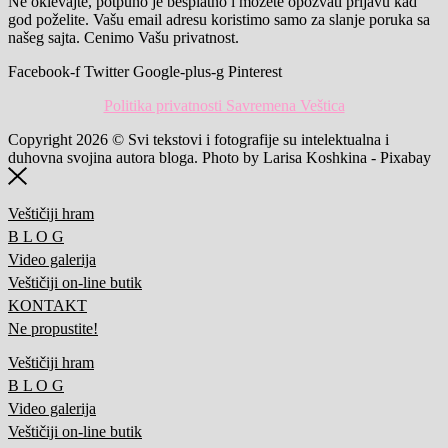
Ne oklevajte, potpuno je besplatno i možete opozvati prijavu kad
god poželite. Vašu email adresu koristimo samo za slanje poruka sa
našeg sajta. Cenimo Vašu privatnost.
Facebook-f
Twitter
Google-plus-g
Pinterest
Politika privatnosti Savremena Veštica
Copyright 2026 © Svi tekstovi i fotografije su intelektualna i
duhovna svojina autora bloga. Photo by Larisa Koshkina - Pixabay
Veštičiji hram
B L O G
Video galerija
Veštičiji on-line butik
KONTAKT
Ne propustite!
Veštičiji hram
B L O G
Video galerija
Veštičiji on-line butik