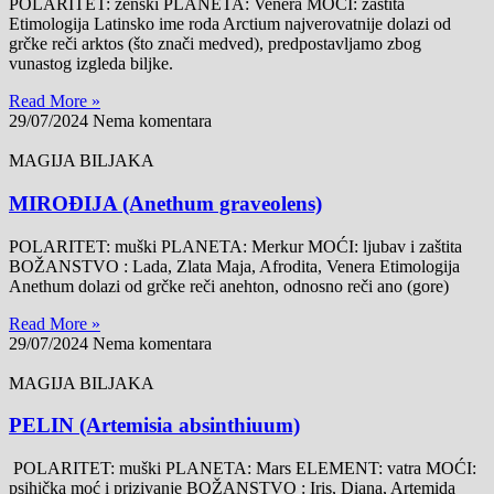
POLARITET: ženski PLANETA: Venera MOĆI: zaštita
Etimologija Latinsko ime roda Arctium najverovatnije dolazi od
grčke reči arktos (što znači medved), predpostavljamo zbog
vunastog izgleda biljke.
Read More »
29/07/2024
Nema komentara
MAGIJA BILJAKA
MIROĐIJA (Anethum graveolens)
POLARITET: muški PLANETA: Merkur MOĆI: ljubav i zaštita
BOŽANSTVO : Lada, Zlata Maja, Afrodita, Venera Etimologija
Anethum dolazi od grčke reči anehton, odnosno reči ano (gore)
Read More »
29/07/2024
Nema komentara
MAGIJA BILJAKA
PELIN (Artemisia absinthiuum)
POLARITET: muški PLANETA: Mars ELEMENT: vatra MOĆI:
psihička moć i prizivanje BOŽANSTVO : Iris, Diana, Artemida