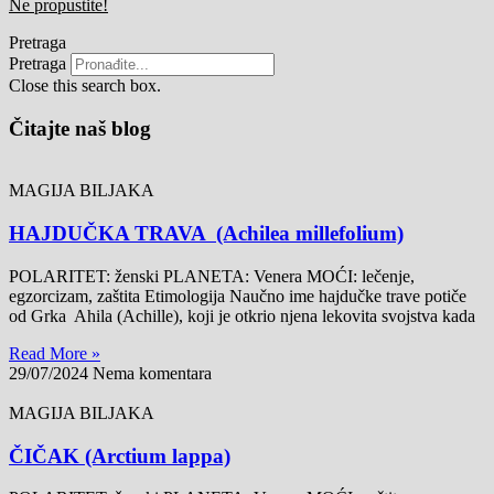
Ne propustite!
Pretraga
Pretraga
Close this search box.
Čitajte naš blog
MAGIJA BILJAKA
HAJDUČKA TRAVA (Achilea millefolium)
POLARITET: ženski PLANETA: Venera MOĆI: lečenje,
egzorcizam, zaštita Etimologija Naučno ime hajdučke trave potiče
od Grka Ahila (Achille), koji je otkrio njena lekovita svojstva kada
Read More »
29/07/2024
Nema komentara
MAGIJA BILJAKA
ČIČAK (Arctium lappa)