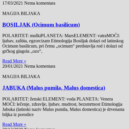
17/03/2021
Nema komentara
MAGIJA BILJAKA
BOSILJAK (Ocimum basilicum)
POLARITET: muškiPLANETA: MarsELEMENT: vatraMOĆI:
ljubav, zaštita, egzorcizam Etimologija Bosiljak dolazi od latinskog
Ocimum basilicum, pri čemu „ocimum“ predstavlja rod i dolazi od
grčkog glagola „ozo“,
Read More »
20/01/2021
Nema komentara
MAGIJA BILJAKA
JABUKA (Malus pumila, Malus domestica)
POLARITET: ženski ELEMENT: voda PLANETA: Venera
MOĆI: lečenje, zdravlje, ljubav, mudrost, bezsmrtnost Etimologija
Jabuka (latinski naziv Malus pumila, Malus domestica) je drvenasta
biljka iz porodice
Read More »