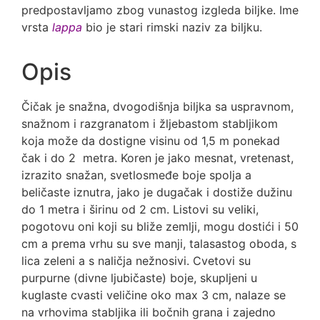
predpostavljamo zbog vunastog izgleda biljke. Ime
vrsta
lappa
bio je stari rimski naziv za biljku.
Opis
Čičak je snažna, dvogodišnja biljka sa uspravnom,
snažnom i razgranatom i žljebastom stabljikom
koja može da dostigne visinu od 1,5 m ponekad
čak i do 2 metra. Koren je jako mesnat, vretenast,
izrazito snažan, svetlosmeđe boje spolja a
beličaste iznutra, jako je dugačak i dostiže dužinu
do 1 metra i širinu od 2 cm. Listovi su veliki,
pogotovu oni koji su bliže zemlji, mogu dostići i 50
cm a prema vrhu su sve manji, talasastog oboda, s
lica zeleni a s naličja nežnosivi. Cvetovi su
purpurne (divne ljubičaste) boje, skupljeni u
kuglaste cvasti veličine oko max 3 cm, nalaze se
na vrhovima stabljika ili bočnih grana i zajedno