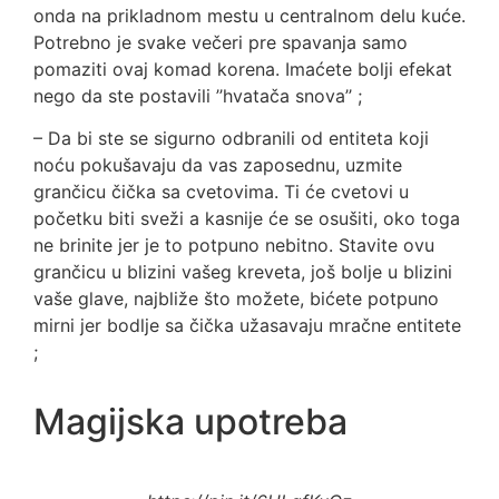
onda na prikladnom mestu u centralnom delu kuće.
Potrebno je svake večeri pre spavanja samo
pomaziti ovaj komad korena. Imaćete bolji efekat
nego da ste postavili ’’hvatača snova’’ ;
– Da bi ste se sigurno odbranili od entiteta koji
noću pokušavaju da vas zaposednu, uzmite
grančicu čička sa cvetovima. Ti će cvetovi u
početku biti sveži a kasnije će se osušiti, oko toga
ne brinite jer je to potpuno nebitno. Stavite ovu
grančicu u blizini vašeg kreveta, još bolje u blizini
vaše glave, najbliže što možete, bićete potpuno
mirni jer bodlje sa čička užasavaju mračne entitete
;
Magijska upotreba