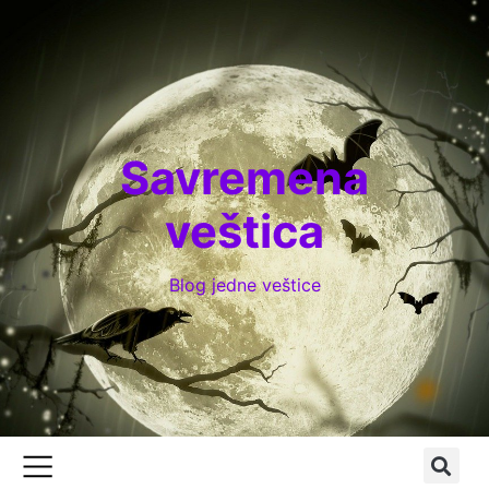
Savremena
veštica
Blog jedne veštice