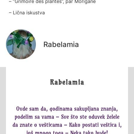
– ’’Grimoire des plantes’’, par Morigane
– Lična iskustva
Rabelamia
Rabelamia
Ovde sam da, godinama sakupljana znanja,
podelim sa vama – Sve što ste oduvek želele
da znate o vešticama – Kako postati veštica i,
još mnogo toga – Neka tako bude!