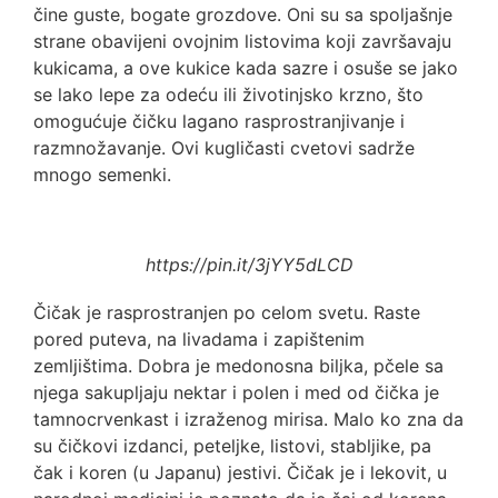
čine guste, bogate grozdove. Oni su sa spoljašnje
strane obavijeni ovojnim listovima koji završavaju
kukicama, a ove kukice kada sazre i osuše se jako
se lako lepe za odeću ili životinjsko krzno, što
omogućuje čičku lagano rasprostranjivanje i
razmnožavanje. Ovi kugličasti cvetovi sadrže
mnogo semenki.
https://pin.it/3jYY5dLCD
Čičak je rasprostranjen po celom svetu. Raste
pored puteva, na livadama i zapištenim
zemljištima. Dobra je medonosna biljka, pčele sa
njega sakupljaju nektar i polen i med od čička je
tamnocrvenkast i izraženog mirisa. Malo ko zna da
su čičkovi izdanci, peteljke, listovi, stabljike, pa
čak i koren (u Japanu) jestivi. Čičak je i lekovit, u