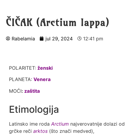
ČIČAK (Arctium lappa)
Rabelamia
jul 29, 2024
12:41 pm
POLARITET:
ženski
PLANETA:
Venera
MOĆI
:
zaštita
Etimologija
Latinsko ime roda
Arctium
najverovatnije dolazi od
grčke reči
arktos
(što znači medved),