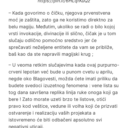
https://pin.it/6HLqfKuQz
– Kada govorimo o čičku, njegova prvenstvena
moć je zaštita, zato ga ne koristimo direktno za
belu magiju. Međutim, ukoliko se radi o bilo kojoj
vrsti invokacije, divinacije ili slično, čičak je u tom
slučaju odlično pomoćno sredstvo jer će
sprečavati neželjene entitete da vam se približe,
baš kao da ste napravili magijski krug ;
– U veoma retkim slučajevima kada ovaj purpurno-
crveni lepotan već bude u punom cvetu u aprilu,
negde oko Blagovesti, možda ćete imati priliku da
budete svedoci izuzetnog fenomena : vene lista su
tog dana savršena replika linija ruke onoga koji ga
bere ! Zato morate uzeti brzo te listove, otići
pravo kod veštice, vedune ili volha koji će prizvati
ostvarenje i realizaciju vaših projekata a
istovremeno će biti odbačeni apsolutno svi
negativni uticaji.