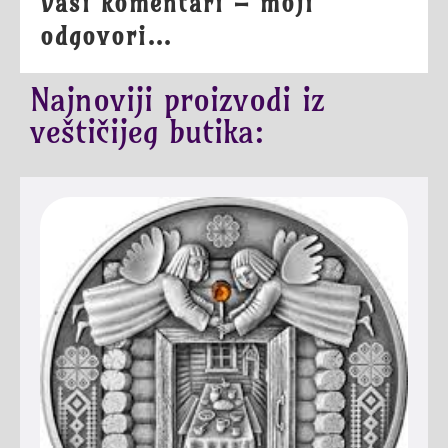
Vaši komentari – moji
odgovori…
Najnoviji proizvodi iz
veštičijeg butika: