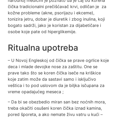
narodnoj medicini je poznato da je čaj od korena
čička tradicionalni prečišćavač krvi, odličan je za
kožne probleme (akne, psorijazu i ekceme),
tonizira jetru, dobar je diuretik i zbog inulina, koji
bogato sadrži, jako je koristan za dijabetičare i
osobe koje pate od hiperglikemije.
Ritualna upotreba
– U Novoj Engleskoj od čička se prave ogrlice koje
deca i mlade devojke nose za zaštitu. One se
prave tako što se koren čička iseče na kriškice
koje zatim može da sastavi samo i isključivo
veštica i to pod uslovom da je biljka isčupana za
vreme opadajućeg meseca ;
– Da bi se obezbedio miran san bez noćnih mora,
treba okačiti osušeni koren čička iznad kamina,
pored šporeta, a ako nemate živu vatru u kući –