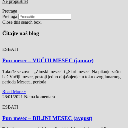
Ne propustite!
Pretraga
Pretraga
Close this search box.
Čitajte naš blog
ESBATI
Pun mesec – VUČIJI MESEC (januar)
Takođe se zove i „Zimski mesec“ i „Stari mesec“ Na pitanje zašto
baš Vučiji mesec, postoji jedno objašnjenje: u toku ovog lunarnog
perioda Meseca, perioda
Read More »
28/01/2021
Nema komentara
ESBATI
Pun mesec – BILJNI MESEC (avgust)