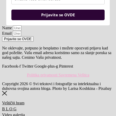
Prijavite se OVDE
Name
Email
Prijavite se OVDE
Ne oklevajte, potpuno je besplatno i možete opozvati prijavu kad
god poželite. Vašu email adresu koristimo samo za slanje poruka sa
našeg sajta. Cenimo Vašu privatnost.
Facebook-f
Twitter
Google-plus-g
Pinterest
Politika privatnosti Savremena Veštica
Copyright 2026 © Svi tekstovi i fotografije su intelektualna i
duhovna svojina autora bloga. Photo by Larisa Koshkina - Pixabay
Veštičiji hram
B L O G
Video galerija