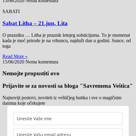
15/06/2020
Nema komentara
SABATI
Sabat Litha – 21.jun, Lita
O prazniku … Litha je praznik letnjeg solsticijuma. To je momenat
kada je moć prirode je na vrhuncu, najduži dan u godini. Sunce, od
toga
Read More »
15/06/2020
Nema komentara
Nemojte propustiti ovo
Prijavite se za novosti sa bloga "Savremena Veštica"
Najnoviji postovi, noviteti iz veštičjeg butika i sve o magičnim
danima koje očekujete