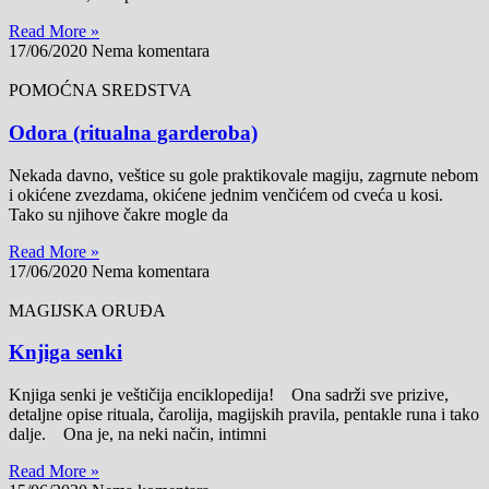
Read More »
17/06/2020
Nema komentara
POMOĆNA SREDSTVA
Odora (ritualna garderoba)
Nekada davno, veštice su gole praktikovale magiju, zagrnute nebom
i okićene zvezdama, okićene jednim venčićem od cveća u kosi.
Tako su njihove čakre mogle da
Read More »
17/06/2020
Nema komentara
MAGIJSKA ORUĐA
Knjiga senki
Knjiga senki je veštičija enciklopedija! Ona sadrži sve prizive,
detaljne opise rituala, čarolija, magijskih pravila, pentakle runa i tako
dalje. Ona je, na neki način, intimni
Read More »