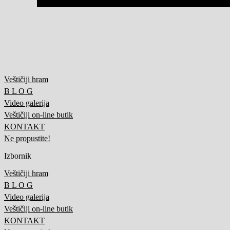
Veštičiji hram
B L O G
Video galerija
Veštičiji on-line butik
KONTAKT
Ne propustite!
Izbornik
Veštičiji hram
B L O G
Video galerija
Veštičiji on-line butik
KONTAKT