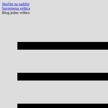
Skočite na sadržaj
Savremena veštica
Blog jedne veštice