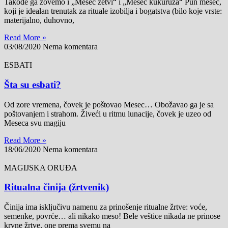
Takođe ga zovemo i „Mesec žetvi“ i „Mesec kukuruza“ Pun mesec,
koji je idealan trenutak za rituale izobilja i bogatstva (bilo koje vrste:
materijalno, duhovno,
Read More »
03/08/2020
Nema komentara
ESBATI
Šta su esbati?
Od zore vremena, čovek je poštovao Mesec… Obožavao ga je sa
poštovanjem i strahom. Živeći u ritmu lunacije, čovek je uzeo od
Meseca svu magiju
Read More »
18/06/2020
Nema komentara
MAGIJSKA ORUĐA
Ritualna činija (žrtvenik)
Činija ima isključivu namenu za prinošenje ritualne žrtve: voće,
semenke, povrće… ali nikako meso! Bele veštice nikada ne prinose
krvne žrtve, one prema svemu na