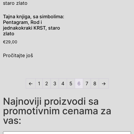
Tajna knjiga, sa simbolima:
Pentagram, Rod i
jednakokraki KRST, staro
zlato
€
29,00
Pročitajte još
←
1
2
3
4
5
6
7
8
→
Najnoviji proizvodi sa
promotivnim cenama za
vas: