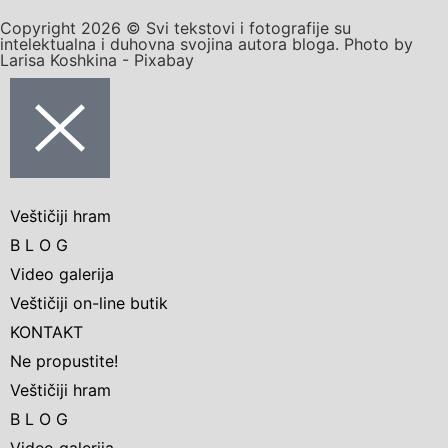
Copyright 2026 © Svi tekstovi i fotografije su
intelektualna i duhovna svojina autora bloga. Photo by
Larisa Koshkina - Pixabay
Veštičiji hram
B L O G
Video galerija
Veštičiji on-line butik
KONTAKT
Ne propustite!
Veštičiji hram
B L O G