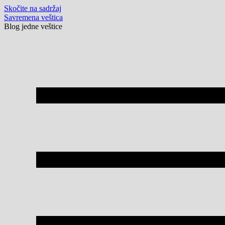
Skočite na sadržaj
Savremena veštica
Blog jedne veštice