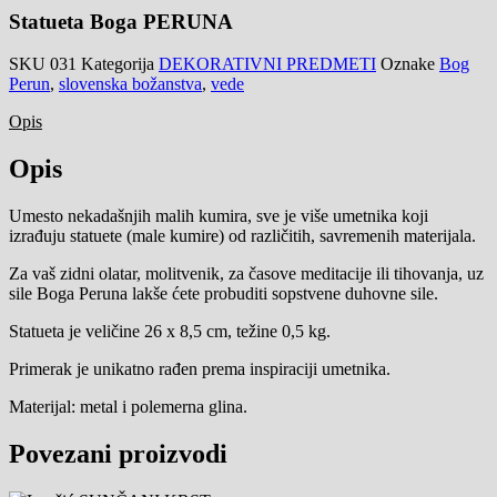
Statueta Boga PERUNA
SKU
031
Kategorija
DEKORATIVNI PREDMETI
Oznake
Bog
Perun
,
slovenska božanstva
,
vede
Opis
Opis
Umesto nekadašnjih malih kumira, sve je više umetnika koji
izrađuju statuete (male kumire) od različitih, savremenih materijala.
Za vaš zidni olatar, molitvenik, za časove meditacije ili tihovanja, uz
sile Boga Peruna lakše ćete probuditi sopstvene duhovne sile.
Statueta je veličine 26 x 8,5 cm, težine 0,5 kg.
Primerak je unikatno rađen prema inspiraciji umetnika.
Materijal: metal i polemerna glina.
Povezani proizvodi