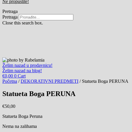
Ne propustite!
Pretraga
Pretraga
Close this search box.
Želim nazad u prodavnicu!
Želim nazad na blog!
€
0,00
0
Cart
Početna
/
DEKORATIVNI PREDMETI
/ Statueta Boga PERUNA
Statueta Boga PERUNA
€
50,00
Statueta Boga Peruna
Nema na zalihama