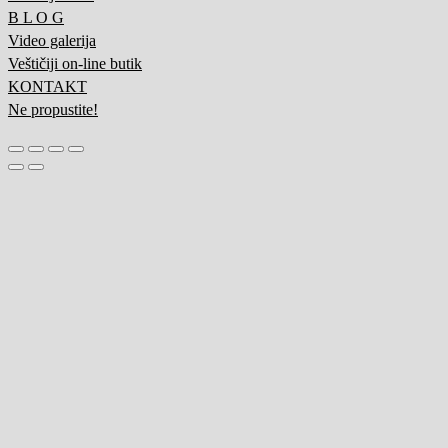
B L O G
Video galerija
Veštičiji on-line butik
KONTAKT
Ne propustite!