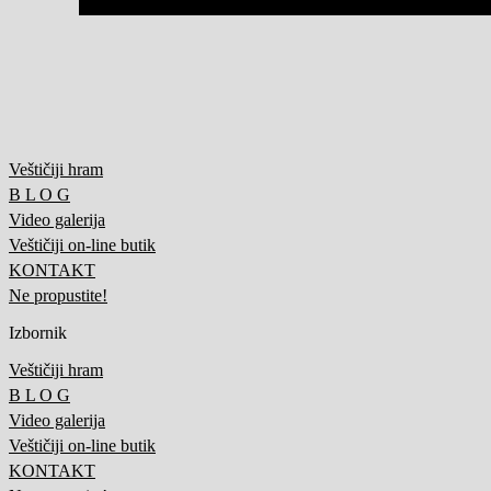
Veštičiji hram
B L O G
Video galerija
Veštičiji on-line butik
KONTAKT
Ne propustite!
Izbornik
Veštičiji hram
B L O G
Video galerija
Veštičiji on-line butik
KONTAKT