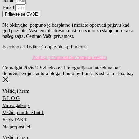
Name
Email
Prijavite se OVDE
Ne oklevajte, potpuno je besplatno i možete opozvati prijavu kad
god poželite. Vašu email adresu koristimo samo za slanje poruka sa
našeg sajta. Cenimo Vašu privatnost.
Facebook-f
Twitter
Google-plus-g
Pinterest
Politika privatnosti Savremena Veštica
Copyright 2026 © Svi tekstovi i fotografije su intelektualna i
duhovna svojina autora bloga. Photo by Larisa Koshkina - Pixabay
Veštičiji hram
B L O G
Video galerija
Veštičiji on-line butik
KONTAKT
Ne propustite!
Veštičiji hram