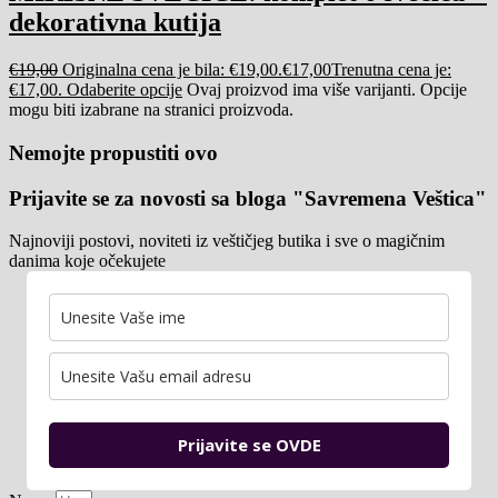
dekorativna kutija
€
19,00
Originalna cena je bila: €19,00.
€
17,00
Trenutna cena je:
€17,00.
Odaberite opcije
Ovaj proizvod ima više varijanti. Opcije
mogu biti izabrane na stranici proizvoda.
Nemojte propustiti ovo
Prijavite se za novosti sa bloga "Savremena Veštica"
Najnoviji postovi, noviteti iz veštičjeg butika i sve o magičnim
danima koje očekujete
Prijavite se OVDE