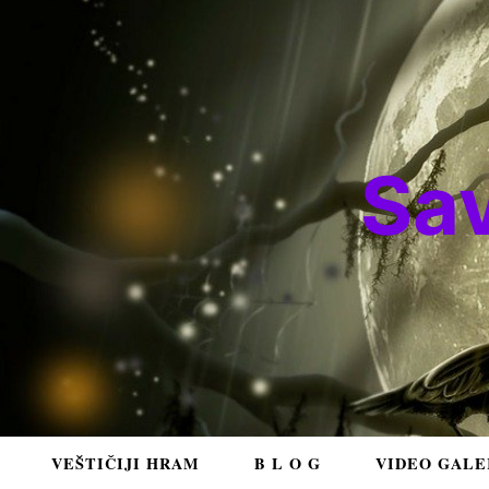
Sa
VEŠTIČIJI HRAM
B L O G
VIDEO GALE