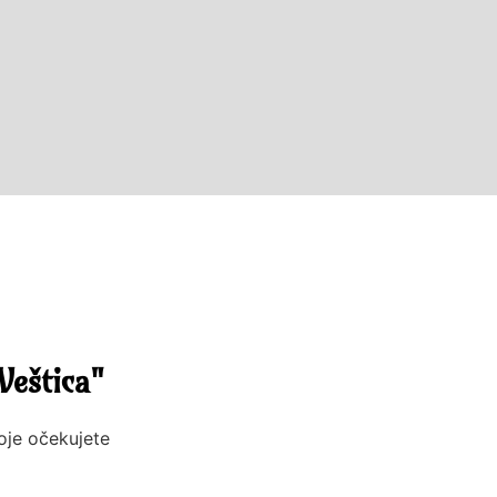
Veštica"
koje očekujete