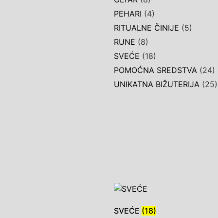
PEHARI
(4)
RITUALNE ČINIJE
(5)
RUNE
(8)
SVEĆE
(18)
POMOĆNA SREDSTVA
(24)
UNIKATNA BIŽUTERIJA
(25)
SVEĆE
(18)