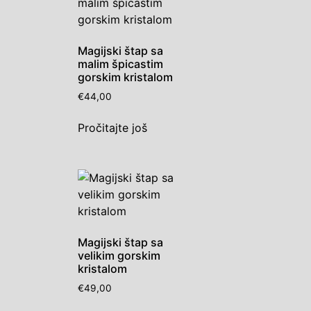
Magijski štap sa
malim špicastim
gorskim kristalom
€
44,00
Pročitajte još
Magijski štap sa
velikim gorskim
kristalom
€
49,00