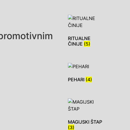
 promotivnim
RITUALNE
ČINIJE
(5)
PEHARI
(4)
MAGIJSKI ŠTAP
(3)