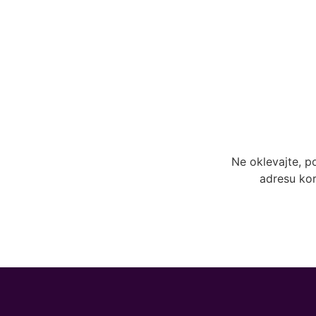
Ne oklevajte, p
adresu kor