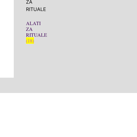
ALATI
ZA
RITUALE
(18)