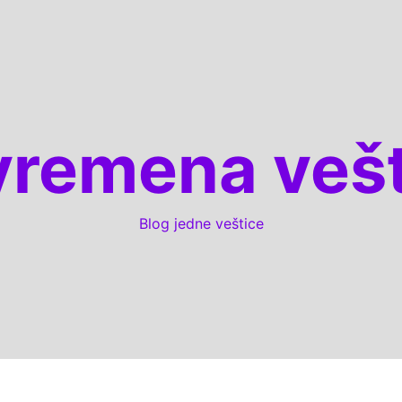
vremena vešt
Blog jedne veštice