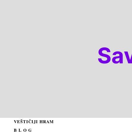
Sa
VEŠTIČIJI HRAM
B L O G