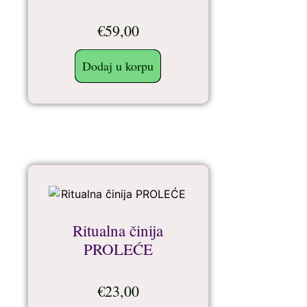
€
59,00
Dodaj u korpu
Ritualna činija
PROLEĆE
€
23,00