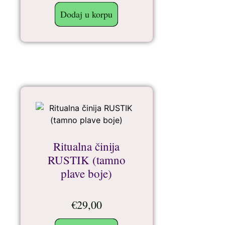
Dodaj u korpu
Ritualna činija
RUSTIK (tamno
plave boje)
€
29,00