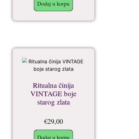
Dodaj u korpu
Ritualna činija
VINTAGE boje
starog zlata
€
29,00
Dodaj u korpu