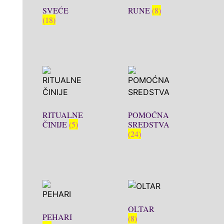
SVEĆE
RUNE
(8)
(18)
RITUALNE
POMOĆNA
ČINIJE
(5)
SREDSTVA
(24)
OLTAR
PEHARI
(8)