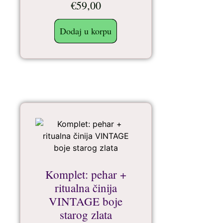
€
59,00
Dodaj u korpu
Komplet: pehar +
ritualna činija
VINTAGE boje
starog zlata