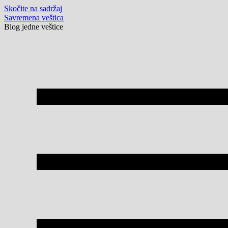
Skočite na sadržaj
Savremena veštica
Blog jedne veštice