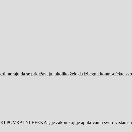
rti moraju da se pridržavaju, ukoliko žele da izbegnu kontra-efekte svoji
STRUKI POVRATNI EFEKAT, je zakon koji je aplikovan u svim vrstama mag