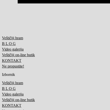
Veštičiji hram
B L O G
Video galerija
Veštičiji on-line butik
KONTAKT
Ne propustite!
Izbornik
Veštičiji hram
B L O G
Video galerija
Veštičiji on-line butik
KONTAKT