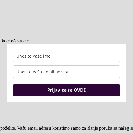
a koje očekujete
Prijavite se OVDE
poželite. Vašu email adresu koristimo samo za slanje poruka sa našeg s