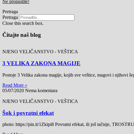
Ne propustite!
Pretraga
Pretraga
Close this search box.
Čitajte naš blog
NJENO VELIČANSTVO - VEŠTICA
3 VELIKA ZAKONA MAGIJE
Postoje 3 Velika zakona magije, kojih sve veštice, magovi i njihovi šeg
Read More »
05/07/2020
Nema komentara
NJENO VELIČANSTVO - VEŠTICA
Šok i povratni efekat
photo: https://pin.it/1Zkipi8 Povratni efekat, ili još tačnije, TRO