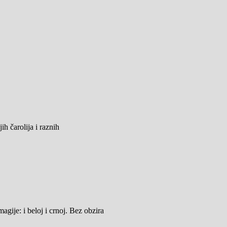
h čarolija i raznih
ije: i beloj i crnoj. Bez obzira