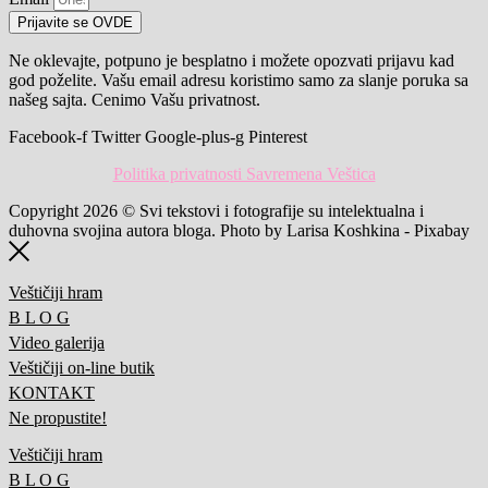
Prijavite se OVDE
Ne oklevajte, potpuno je besplatno i možete opozvati prijavu kad
god poželite. Vašu email adresu koristimo samo za slanje poruka sa
našeg sajta. Cenimo Vašu privatnost.
Facebook-f
Twitter
Google-plus-g
Pinterest
Politika privatnosti Savremena Veštica
Copyright 2026 © Svi tekstovi i fotografije su intelektualna i
duhovna svojina autora bloga. Photo by Larisa Koshkina - Pixabay
Veštičiji hram
B L O G
Video galerija
Veštičiji on-line butik
KONTAKT
Ne propustite!
Veštičiji hram
B L O G