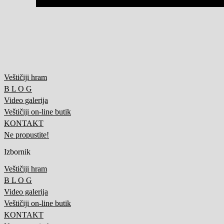
Veštičiji hram
B L O G
Video galerija
Veštičiji on-line butik
KONTAKT
Ne propustite!
Izbornik
Veštičiji hram
B L O G
Video galerija
Veštičiji on-line butik
KONTAKT