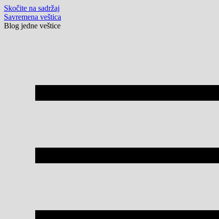
Skočite na sadržaj
Savremena veštica
Blog jedne veštice