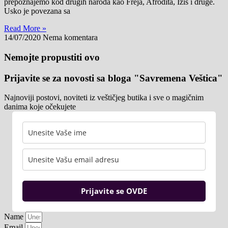
prepoznajemo kod drugih naroda kao Freja, Afrodita, Izis i druge.
Usko je povezana sa
Read More »
14/07/2020
Nema komentara
Nemojte propustiti ovo
Prijavite se za novosti sa bloga "Savremena Veštica"
Najnoviji postovi, noviteti iz veštičjeg butika i sve o magičnim
danima koje očekujete
Prijavite se OVDE
Name
Email