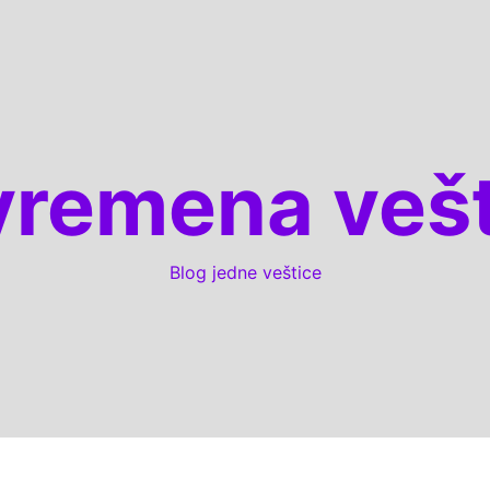
vremena vešt
Blog jedne veštice