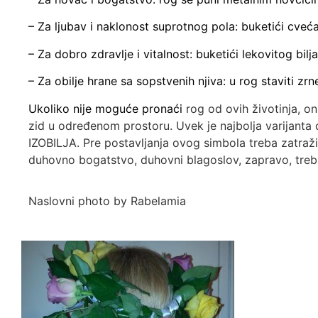
– Za ljubav i naklonost suprotnog pola: buketići cveća
– Za dobro zdravlje i vitalnost: buketići lekovitog bilja
– Za obilje hrane sa sopstvenih njiva: u rog staviti zrne
Ukoliko nije moguće pronaći
rog od ovih životinja, on
zid u određenom prostoru. Uvek je najbolja varijan
IZOBILJA. Pre postavljanja ovog simbola treba zatraži
duhovno bogatstvo, duhovni blagoslov, zapravo, treba
Naslovni photo by Rabelamia