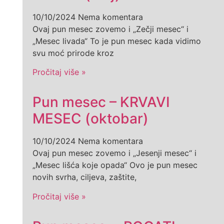
10/10/2024
Nema komentara
Ovaj pun mesec zovemo i „Zečji mesec“ i
„Mesec livada“ To je pun mesec kada vidimo
svu moć prirode kroz
Pročitaj više »
Pun mesec – KRVAVI
MESEC (oktobar)
10/10/2024
Nema komentara
Ovaj pun mesec zovemo i „Jesenji mesec“ i
„Mesec lišća koje opada“ Ovo je pun mesec
novih svrha, ciljeva, zaštite,
Pročitaj više »