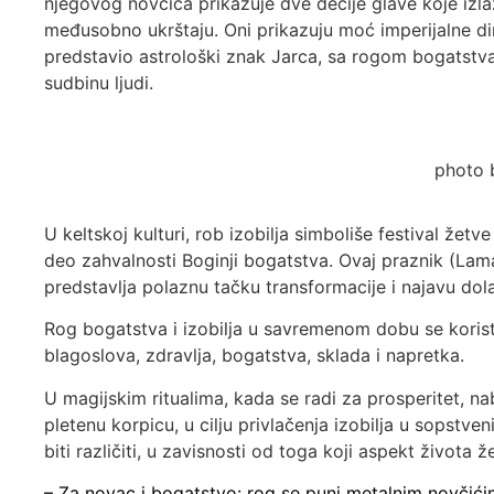
njegovog novčića prikazuje dve dečije glave koje izlaz
međusobno ukrštaju. Oni prikazuju moć imperijalne di
predstavio astrološki znak Jarca, sa rogom bogatstva i
sudbinu ljudi.
photo 
U keltskoj kulturi, rob izobilja simboliše festival žetve
deo zahvalnosti Boginji bogatstva. Ovaj praznik (Lama
predstavlja polaznu tačku transformacije i najavu dola
Rog bogatstva i izobilja u savremenom dobu se koristi
blagoslova, zdravlja, bogatstva, sklada i napretka.
U magijskim ritualima, kada se radi za prosperitet, nab
pletenu korpicu, u cilju privlačenja izobilja u sopstven
biti različiti, u zavisnosti od toga koji aspekt života
– Za novac i bogatstvo: rog se puni metalnim novčić