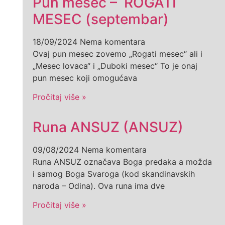
Pun mesec – ROGATI
MESEC (septembar)
18/09/2024
Nema komentara
Ovaj pun mesec zovemo „Rogati mesec“ ali i
„Mesec lovaca“ i „Duboki mesec“ To je onaj
pun mesec koji omogućava
Pročitaj više »
Runa ANSUZ (ANSUZ)
09/08/2024
Nema komentara
Runa ANSUZ označava Boga predaka a možda
i samog Boga Svaroga (kod skandinavskih
naroda – Odina). Ova runa ima dve
Pročitaj više »