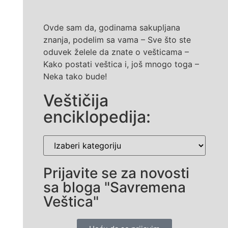
Ovde sam da, godinama sakupljana
znanja, podelim sa vama – Sve što ste
oduvek želele da znate o vešticama –
Kako postati veštica i, još mnogo toga –
Neka tako bude!
Veštičija
enciklopedija:
Prijavite se za novosti
sa bloga "Savremena
Veštica"