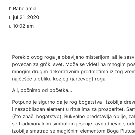
Rabelamia
jul 21, 2020
10:02 am
Poreklo ovog roga je obavijeno misterijom, ali je sasv
povezan za grčki svet. Može se videti na mnogim post
mnogim drugim dekorativnim predmetima iz tog vremena.
najčešće u obliku kozjeg (jarčevog) roga.
Ali, počnimo od početka…
Potpuno je sigurno da je rog bogatstva i izobilja drevn
i nezaobilazan element u ritualima za prosperitet. Sa
(što znači bogatstvo). Bukvalno predstavlja obilje, z
se tradicionalnim simbolom jesenje ravnodnevice, odn
izobilja smatrao se magičnim elementom Boga Plutusa