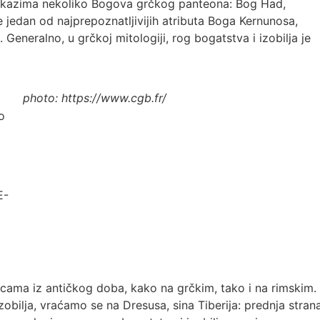
 prikazima nekoliko Bogova grčkog panteona: Bog Had,
e jedan od najprepoznatljivijih atributa Boga Kernunosa,
eneralno, u grčkoj mitologiji, rog bogatstva i izobilja je
photo: https://www.cgb.fr/
o
E-
nicama iz antičkog doba, kako na grčkim, tako i na rimskim.
obilja, vraćamo se na Dresusa, sina Tiberija: prednja stran