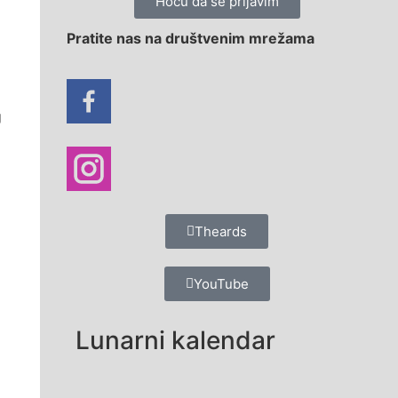
Hoću da se prijavim
Pratite nas na društvenim mrežama
g
Theards
YouTube
Lunarni kalendar