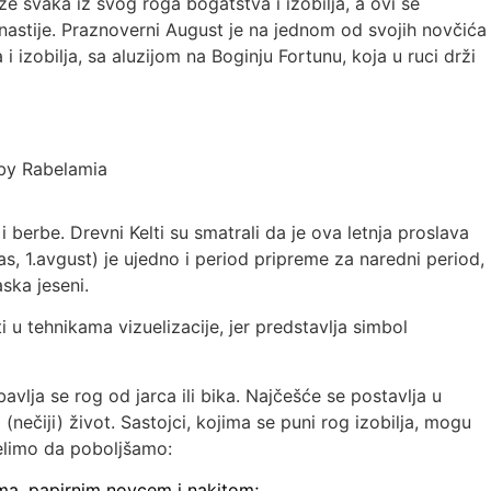
e svaka iz svog roga bogatstva i izobilja, a ovi se
nastije. Praznoverni August je na jednom od svojih novčića
 izobilja, sa aluzijom na Boginju Fortunu, koja u ruci drži
by Rabelamia
 i berbe. Drevni Kelti su smatrali da je ova letnja proslava
s, 1.avgust) je ujedno i period pripreme za naredni period,
ska jeseni.
 u tehnikama vizuelizacije, jer predstavlja simbol
avlja se rog od jarca ili bika. Najčešće se postavlja u
i (nečiji) život. Sastojci, kojima se puni rog izobilja, mogu
 želimo da poboljšamo:
ima, papirnim novcem i nakitom;