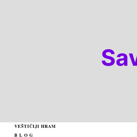
Sa
VEŠTIČIJI HRAM
B L O G