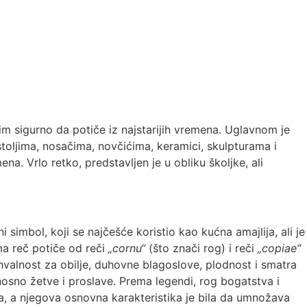
im sigurno da potiče iz najstarijih vremena. Uglavnom je
oljima, nosačima, novčićima, keramici, skulpturama i
 Vrlo retko, predstavljen je u obliku školjke, ali
i simbol, koji se najčešće koristio kao kućna amajlija, ali je
ma reč potiče od reči
„cornu“
(što znači rog) i reči
„copiae“
ahvalnost za obilje, duhovne blagoslove, plodnost i smatra
osno žetve i proslave. Prema legendi, rog bogatstva i
, a njegova osnovna karakteristika je bila da umnožava