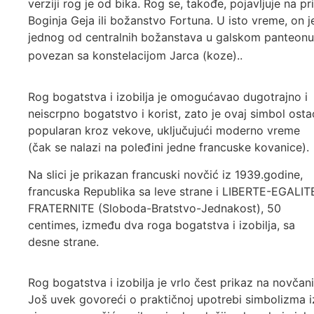
verziji rog je od bika. Rog se, takođe, pojavljuje na
Boginja Geja ili božanstvo Fortuna. U isto vreme, on j
jednog od centralnih božanstava u galskom panteonu. G
.
povezan sa konstelacijom Jarca (koze).
Rog bogatstva i izobilja je omogućavao dugotrajno i
neiscrpno bogatstvo i korist, zato je ovaj simbol osta
popularan kroz vekove, uključujući moderno vreme
(čak se nalazi na poleđini jedne francuske kovanice).
Na slici je prikazan francuski novčić iz 1939.godine,
francuska Republika sa leve strane i LIBERTE-EGALIT
FRATERNITE (Sloboda-Bratstvo-Jednakost), 50
centimes, između dva roga bogatstva i izobilja, sa
desne strane.
Rog bogatstva i izobilja je vrlo čest prikaz na novča
Još uvek govoreći o praktičnoj upotrebi simbolizma iz