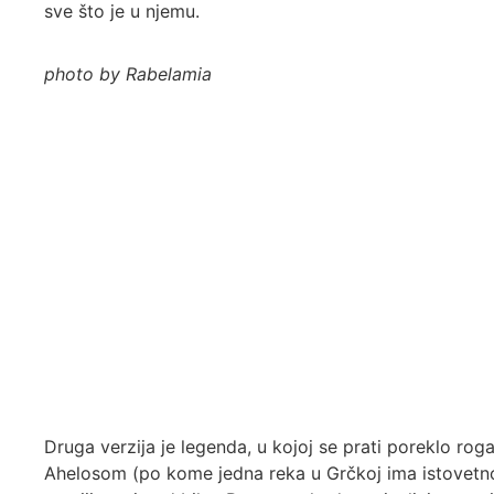
sve što je u njemu.
photo by Rabelamia
Druga verzija je legenda, u kojoj se prati poreklo r
Ahelosom (po kome jedna reka u Grčkoj ima istovetno