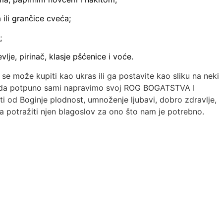
 ili grančice cveća;
;
vlje, pirinač, klasje pšćenice i voće.
 se može kupiti kao ukras ili ga postavite kao sliku na neki
ta da potpuno sami napravimo svoj ROG BOGATSTVA I
ti od Boginje plodnost, umnoženje ljubavi, dobro zdravlje,
 potražiti njen blagoslov za ono što nam je potrebno.