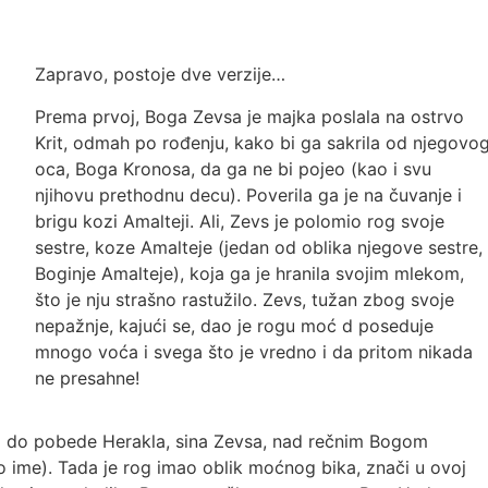
Zapravo, postoje dve verzije…
Prema prvoj, Boga Zevsa je majka poslala na ostrvo
Krit, odmah po rođenju, kako bi ga sakrila od njegovo
oca, Boga Kronosa, da ga ne bi pojeo (kao i svu
njihovu prethodnu decu). Poverila ga je na čuvanje i
brigu kozi Amalteji. Ali, Zevs je polomio rog svoje
sestre, koze Amalteje (jedan od oblika njegove sestre,
Boginje Amalteje), koja ga je hranila svojim mlekom,
što je nju strašno rastužilo. Zevs, tužan zbog svoje
nepažnje, kajući se, dao je rogu moć d poseduje
mnogo voća i svega što je vredno i da pritom nikada
ne presahne!
oga do pobede Herakla, sina Zevsa, nad rečnim Bogom
 ime). Tada je rog imao oblik moćnog bika, znači u ovoj