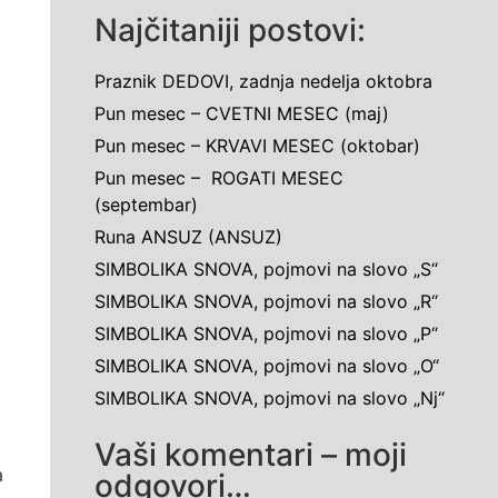
Najčitaniji postovi:
Praznik DEDOVI, zadnja nedelja oktobra
Pun mesec – CVETNI MESEC (maj)
Pun mesec – KRVAVI MESEC (oktobar)
Pun mesec – ROGATI MESEC
(septembar)
Runa ANSUZ (ANSUZ)
SIMBOLIKA SNOVA, pojmovi na slovo „S“
SIMBOLIKA SNOVA, pojmovi na slovo „R“
SIMBOLIKA SNOVA, pojmovi na slovo „P“
SIMBOLIKA SNOVA, pojmovi na slovo „O“
SIMBOLIKA SNOVA, pojmovi na slovo „Nj“
Vaši komentari – moji
a
odgovori…