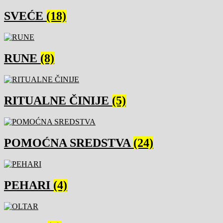
SVEĆE
(18)
RUNE
(8)
RITUALNE ČINIJE
(5)
POMOĆNA SREDSTVA
(24)
PEHARI
(4)