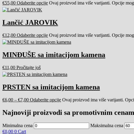
€
55,00
Odaberite opcije
Ovaj proizvod ima više varijanti. Opcije mogu
Lančić JAROVIK
€
12,00
Odaberite opcije
Ovaj proizvod ima više varijanti. Opcije mogu
MINĐUŠE sa imitacijom kamena
€
11,00
Pročitajte još
PRSTEN sa imitacijom kamena
€
6,00
–
€
7,00
Odaberite opcije
Ovaj proizvod ima više varijanti. Opci
Najnoviji proizvodi sa promotivnim cenam
Minimalna cena
Maksimalna cena
€
0,00
0
Cart