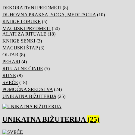
DEKORATIVNI PREDMETI
(8)
DUHOVNA PRAKSA, YOGA, MEDITACIJA
(10)
KNJIGE I OBUKE
(5)
MAGIJSKI PREDMETI
(50)
ALATI ZA RITUALE
(18)
KNJIGE SENKI
(3)
MAGIJSKI ŠTAP
(3)
OLTAR
(8)
PEHARI
(4)
RITUALNE ČINIJE
(5)
RUNE
(8)
SVEĆE
(18)
POMOĆNA SREDSTVA
(24)
UNIKATNA BIŽUTERIJA
(25)
UNIKATNA BIŽUTERIJA
(25)