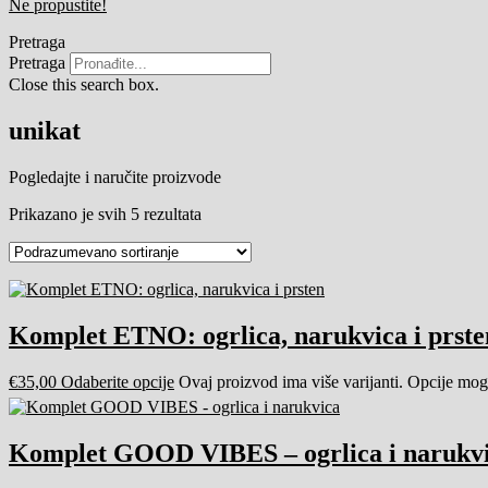
Ne propustite!
Pretraga
Pretraga
Close this search box.
unikat
Pogledajte i naručite proizvode
Prikazano je svih 5 rezultata
Komplet ETNO: ogrlica, narukvica i prste
€
35,00
Odaberite opcije
Ovaj proizvod ima više varijanti. Opcije mogu
Komplet GOOD VIBES – ogrlica i narukv