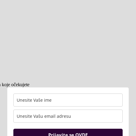
a koje očekujete
Prijavite se OVDE