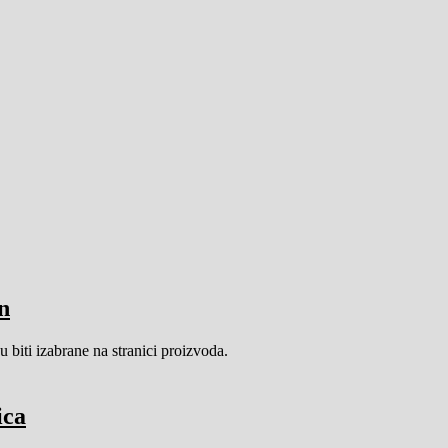
n
 biti izabrane na stranici proizvoda.
ica