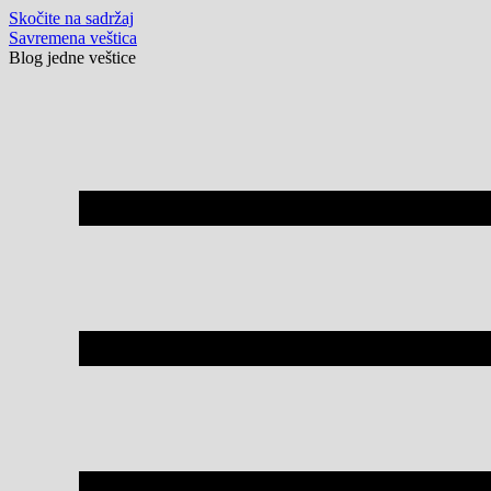
Skočite na sadržaj
Savremena veštica
Blog jedne veštice