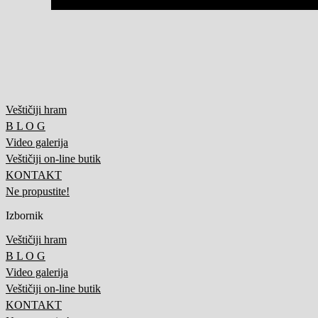
Veštičiji hram
B L O G
Video galerija
Veštičiji on-line butik
KONTAKT
Ne propustite!
Izbornik
Veštičiji hram
B L O G
Video galerija
Veštičiji on-line butik
KONTAKT