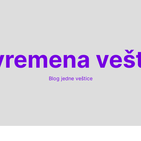
vremena vešt
Blog jedne veštice