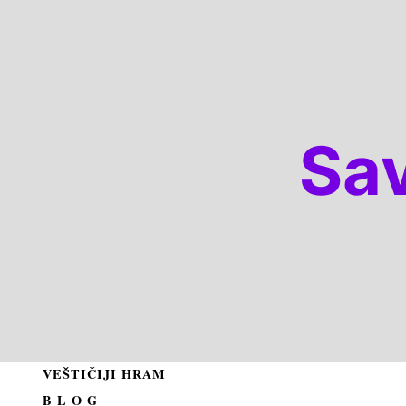
Sa
VEŠTIČIJI HRAM
B L O G