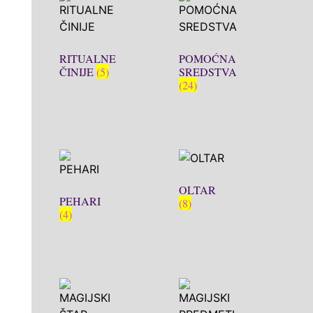
RITUALNE
POMOĆNA
ČINIJE
(5)
SREDSTVA
(24)
OLTAR
PEHARI
(8)
(4)