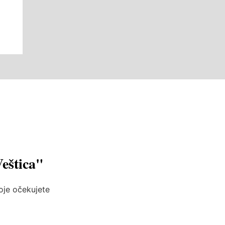
Veštica"
koje očekujete