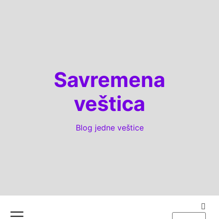
Savremena
veštica
Blog jedne veštice