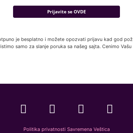
Prijavite se OVDE
otpuno je besplatno i možete opozvati prijavu kad god pože
istimo samo za slanje poruka sa našeg sajta. Cenimo Vašu 
Politika privatnosti Savremena Veštica