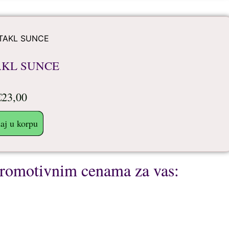
AKL SUNCE
€
23,00
aj u korpu
 promotivnim cenama za vas: