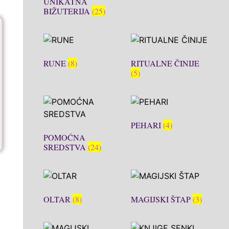
UNIKATNA
BIŽUTERIJA
(25)
RUNE
(8)
RITUALNE ČINIJE
(5)
PEHARI
(4)
POMOĆNA
SREDSTVA
(24)
OLTAR
(8)
MAGIJSKI ŠTAP
(3)