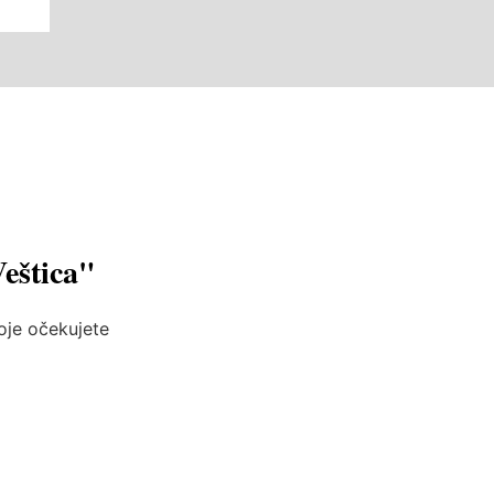
Veštica"
koje očekujete