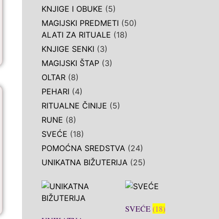
KNJIGE I OBUKE
(5)
MAGIJSKI PREDMETI
(50)
ALATI ZA RITUALE
(18)
KNJIGE SENKI
(3)
MAGIJSKI ŠTAP
(3)
OLTAR
(8)
PEHARI
(4)
RITUALNE ČINIJE
(5)
RUNE
(8)
SVEĆE
(18)
POMOĆNA SREDSTVA
(24)
UNIKATNA BIŽUTERIJA
(25)
SVEĆE
(18)