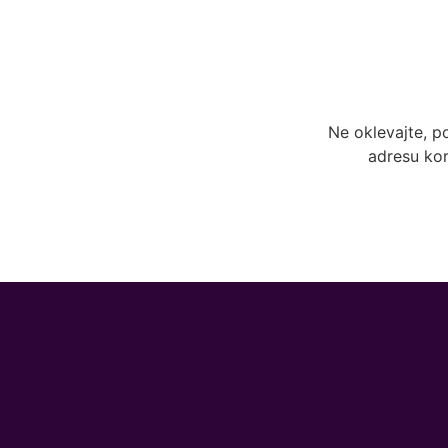
Ne oklevajte, p
adresu kor