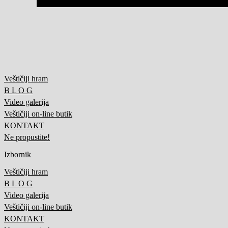
Veštičiji hram
B L O G
Video galerija
Veštičiji on-line butik
KONTAKT
Ne propustite!
Izbornik
Veštičiji hram
B L O G
Video galerija
Veštičiji on-line butik
KONTAKT