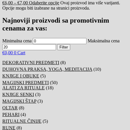
€
6,00
–
€
7,00
Odaberite opcije
Ovaj proizvod ima više varijanti.
Opcije mogu biti izabrane na stranici proizvoda.
Najnoviji proizvodi sa promotivnim
cenama za vas:
Minimalna cena
Maksimalna cena
Filter
€
0,00
0
Cart
DEKORATIVNI PREDMETI
(8)
DUHOVNA PRAKSA, YOGA, MEDITACIJA
(10)
KNJIGE I OBUKE
(5)
MAGIJSKI PREDMETI
(50)
ALATI ZA RITUALE
(18)
KNJIGE SENKI
(3)
MAGIJSKI ŠTAP
(3)
OLTAR
(8)
PEHARI
(4)
RITUALNE ČINIJE
(5)
RUNE
(8)