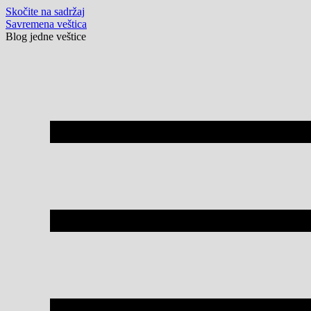
Skočite na sadržaj
Savremena veštica
Blog jedne veštice