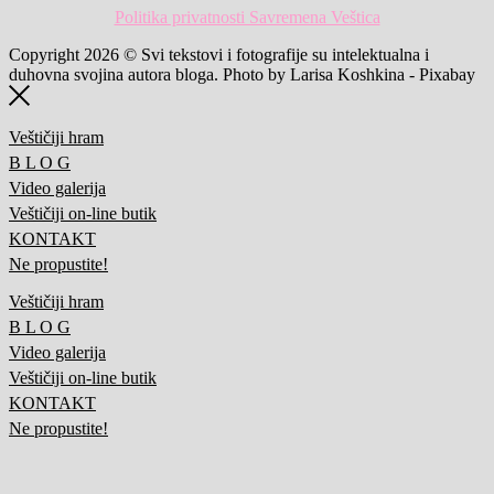
Politika privatnosti Savremena Veštica
Copyright 2026 © Svi tekstovi i fotografije su intelektualna i
duhovna svojina autora bloga. Photo by Larisa Koshkina - Pixabay
Veštičiji hram
B L O G
Video galerija
Veštičiji on-line butik
KONTAKT
Ne propustite!
Veštičiji hram
B L O G
Video galerija
Veštičiji on-line butik
KONTAKT
Ne propustite!