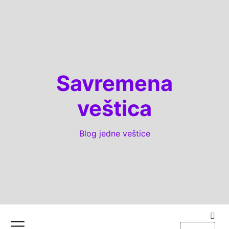
Savremena
veštica
Blog jedne veštice