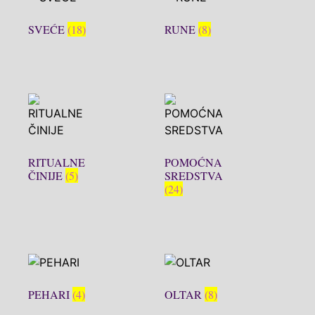
SVEĆE
(18)
RUNE
(8)
RITUALNE
POMOĆNA
ČINIJE
(5)
SREDSTVA
(24)
PEHARI
(4)
OLTAR
(8)