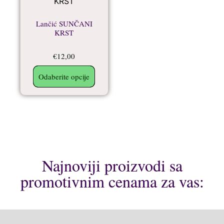
Lančić SUNČANI
KRST
€
12,00
Odaberite opcije
Najnoviji proizvodi sa
promotivnim cenama za vas: