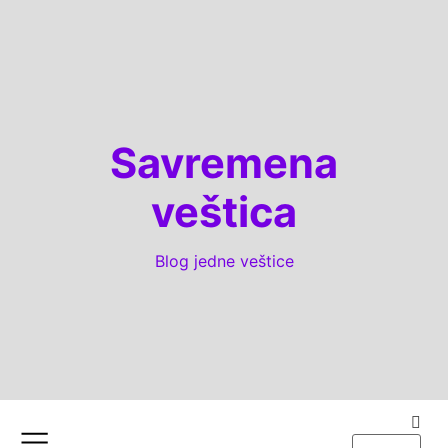
Savremena
veštica
Blog jedne veštice