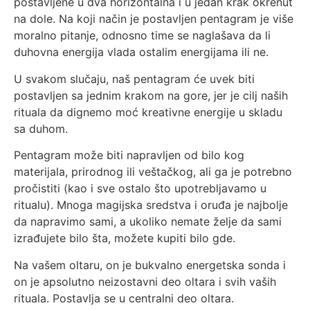
postavljene u dva horizontalna i u jedan krak okrenut
na dole. Na koji način je postavljen pentagram je više
moralno pitanje, odnosno time se naglašava da li
duhovna energija vlada ostalim energijama ili ne.
U svakom slučaju, naš pentagram će uvek biti
postavljen sa jednim krakom na gore, jer je cilj naših
rituala da dignemo moć kreativne energije u skladu
sa duhom.
Pentagram može biti napravljen od bilo kog
materijala, prirodnog ili veštačkog, ali ga je potrebno
pročistiti (kao i sve ostalo što upotrebljavamo u
ritualu). Mnoga magijska sredstva i oruđa je najbolje
da napravimo sami, a ukoliko nemate želje da sami
izrađujete bilo šta, možete kupiti bilo gde.
Na vašem oltaru, on je bukvalno energetska sonda i
on je apsolutno neizostavni deo oltara i svih vaših
rituala. Postavlja se u centralni deo oltara.