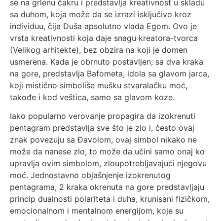
se na grlenu čakru i predstavlja kreativnost u skladu
sa duhom, koja može da se izrazi isključivo kroz
individuu, čija Duša apsolutno vlada Egom. Ovo je
vrsta kreativnosti koja daje snagu kreatora-tvorca
(Velikog arhitekte), bez obzira na koji je domen
usmerena. Kada je obrnuto postavljen, sa dva kraka
na gore, predstavlja Bafometa, idola sa glavom jarca,
koji mistično simboliše mušku stvaralačku moć,
takođe i kod veštica, samo sa glavom koze.
Iako popularno verovanje propagira da izokrenuti
pentagram predstavlja sve što je zlo i, često ovaj
znak povezuju sa Đavolom, ovaj simbol nikako ne
može da nanese zlo, to može da učini samo onaj ko
upravlja ovim simbolom, zloupotrebljavajući njegovu
moć. Jednostavno objašnjenje izokrenutog
pentagrama, 2 kraka okrenuta na gore predstavljaju
princip dualnosti polariteta i duha, krunisani fizičkom,
emocionalnom i mentalnom energijom, koje su