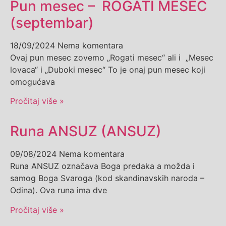
Pun mesec – ROGATI MESEC
(septembar)
18/09/2024
Nema komentara
Ovaj pun mesec zovemo „Rogati mesec“ ali i „Mesec
lovaca“ i „Duboki mesec“ To je onaj pun mesec koji
omogućava
Pročitaj više »
Runa ANSUZ (ANSUZ)
09/08/2024
Nema komentara
Runa ANSUZ označava Boga predaka a možda i
samog Boga Svaroga (kod skandinavskih naroda –
Odina). Ova runa ima dve
Pročitaj više »