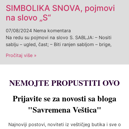
SIMBOLIKA SNOVA, pojmovi
na slovo „S“
07/08/2024
Nema komentara
Na redu su pojmovi na slovo S. SABLJA: – Nositi
sablju – ugled, čast; – Biti ranjen sabljom – brige,
Pročitaj više »
NEMOJTE PROPUSTITI OVO
Prijavite se za novosti sa bloga
"Savremena Veštica"
Najnoviji postovi, noviteti iz veštičjeg butika i sve o