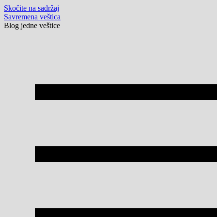
Skočite na sadržaj
Savremena veštica
Blog jedne veštice