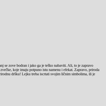
j se zove bodran i jako ga je teško nabaviti. Ali, to je zapravo
 zvečke, koje imaju potpuno istu namenu i efekat. Zapravo, priroda
rodnu dršku! Lejku treba iscrtati svojim ličnim simbolima, ili je