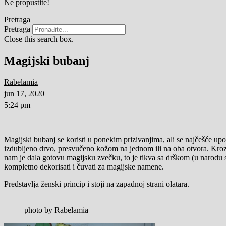
Ne propustite!
Pretraga
Pretraga
Close this search box.
Magijski bubanj
Rabelamia
jun 17, 2020
5:24 pm
Magijski bubanj se koristi u ponekim prizivanjima, ali se najčešće upot
izdubljeno drvo, presvučeno kožom na jednom ili na oba otvora. Kroz 
nam je dala gotovu magijsku zvečku, to je tikva sa drškom (u narodu se
kompletno dekorisati i čuvati za magijske namene.
Predstavlja ženski princip i stoji na zapadnoj strani olatara.
photo by Rabelamia