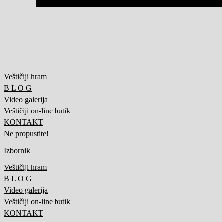
Veštičiji hram
B L O G
Video galerija
Veštičiji on-line butik
KONTAKT
Ne propustite!
Izbornik
Veštičiji hram
B L O G
Video galerija
Veštičiji on-line butik
KONTAKT