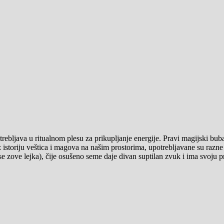
rebljava u ritualnom plesu za prikupljanje energije. Pravi magijski buban
istoriju veštica i magova na našim prostorima, upotrebljavane su razne
 zove lejka), čije osušeno seme daje divan suptilan zvuk i ima svoju pri