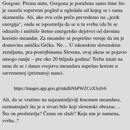
Gorgoni. Prema mitu, Gorgona je poražena samo time što
je susrela sopstveni pogled u ogledalu od kojeg se i sama
skamenila. Ali, ako ovu celu priču prevedemo na „jezik
energija“, onda se ispostavlja da se u tu svrhu (da bi se
odrazilo i uništilo štetno energetsko dejstvo) od davnina
koristio meandar. Za meandre se pogrešno veruje da im je
domovina antička Grčka. Ne… U iskonskim slovenskim
zemljama, pra-postojbinama Slovena, ovaj ukras se pojavio
mnogo ranije – pre oko 20 hiljada godina! Treba imati na
umu da se i danas svojstva meandara uspešno koriste u
savremenoj (priznatoj) nauci.
https://images.app.goo.gl/mkdbNhPWZCzXSzfv6
Ali, da se vratimo na najzanimljiviji fenomen meandara,
razmatrajući šta je u stvari bilo koji slovenski obrazac…
Šta on predstavlja? Čemu on služi? Koja mu je namena,
svrha..?