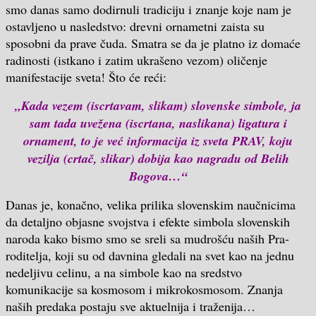
smo danas samo dodirnuli tradiciju i znanje koje nam je
ostavljeno u nasledstvo: drevni ornametni zaista su
sposobni da prave čuda. Smatra se da je platno iz domaće
radinosti (istkano i zatim ukrašeno vezom) oličenje
manifestacije sveta! Što će reći:
„Kada vezem (iscrtavam, slikam) slovenske simbole, ja
sam tada uvežena (iscrtana, naslikana) ligatura i
ornament, to je već informacija iz sveta PRAV, koju
vezilja (crtač, slikar) dobija kao nagradu od Belih
Bogova…“
Danas je, konačno, velika prilika slovenskim naučnicima
da detaljno objasne svojstva i efekte simbola slovenskih
naroda kako bismo smo se sreli sa mudrošću naših Pra-
roditelja, koji su od davnina gledali na svet kao na jednu
nedeljivu celinu, a na simbole kao na sredstvo
komunikacije sa kosmosom i mikrokosmosom. Znanja
naših predaka postaju sve aktuelnija i traženija…