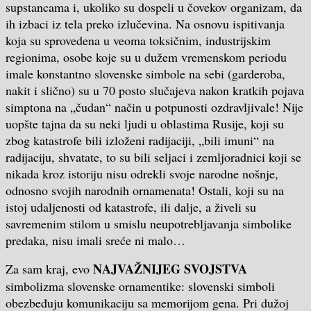
supstancama i, ukoliko su dospeli u čovekov organizam, da
ih izbaci iz tela preko izlučevina. Na osnovu ispitivanja
koja su sprovedena u veoma toksičnim, industrijskim
regionima, osobe koje su u dužem vremenskom periodu
imale konstantno slovenske simbole na sebi (garderoba,
nakit i slično) su u 70 posto slučajeva nakon kratkih pojava
simptona na „čudan“ način u potpunosti ozdravljivale! Nije
uopšte tajna da su neki ljudi u oblastima Rusije, koji su
zbog katastrofe bili izloženi radijaciji, „bili imuni“ na
radijaciju, shvatate, to su bili seljaci i zemljoradnici koji se
nikada kroz istoriju nisu odrekli svoje narodne nošnje,
odnosno svojih narodnih ornamenata! Ostali, koji su na
istoj udaljenosti od katastrofe, ili dalje, a živeli su
savremenim stilom u smislu neupotrebljavanja simbolike
predaka, nisu imali sreće ni malo…
NAJVAŽNIJEG SVOJSTVA
Za sam kraj, evo
simbolizma slovenske ornamentike: slovenski simboli
obezbeđuju komunikaciju sa memorijom gena. Pri dužoj