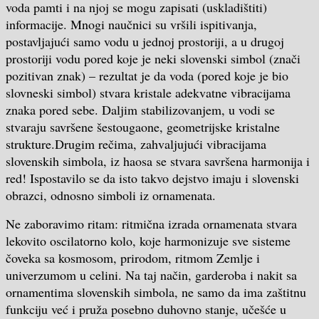
voda pamti i na njoj se mogu zapisati (uskladištiti)
informacije. Mnogi naučnici su vršili ispitivanja,
postavljajući samo vodu u jednoj prostoriji, a u drugoj
prostoriji vodu pored koje je neki slovenski simbol (znači
pozitivan znak) – rezultat je da voda (pored koje je bio
slovneski simbol) stvara kristale adekvatne vibracijama
znaka pored sebe. Daljim stabilizovanjem, u vodi se
stvaraju savršene šestougaone, geometrijske kristalne
strukture.Drugim rečima, zahvaljujući vibracijama
slovenskih simbola, iz haosa se stvara savršena harmonija i
red! Ispostavilo se da isto takvo dejstvo imaju i slovenski
obrazci, odnosno simboli iz ornamenata.
Ne zaboravimo ritam: ritmična izrada ornamenata stvara
lekovito oscilatorno kolo, koje harmonizuje sve sisteme
čoveka sa kosmosom, prirodom, ritmom Zemlje i
univerzumom u celini. Na taj način, garderoba i nakit sa
ornamentima slovenskih simbola, ne samo da ima zaštitnu
funkciju već i pruža posebno duhovno stanje, učešće u