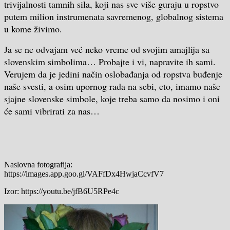
trivijalnosti tamnih sila, koji nas sve više guraju u ropstvo
putem milion instrumenata savremenog, globalnog sistema
u kome živimo.
Ja se ne odvajam već neko vreme od svojim amajlija sa
slovenskim simbolima… Probajte i vi, napravite ih sami.
Verujem da je jedini način oslobađanja od ropstva buđenje
naše svesti, a osim upornog rada na sebi, eto, imamo naše
sjajne slovenske simbole, koje treba samo da nosimo i oni
će sami vibrirati za nas…
Naslovna fotografija:
https://images.app.goo.gl/VAFfDx4HwjaCcvfV7
Izor: https://youtu.be/jfB6U5RPe4c