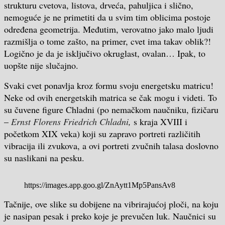
strukturu cvetova, listova, drveća, pahuljica i slično,
nemoguće je ne primetiti da u svim tim oblicima postoje
određena geometrija.
Međutim, verovatno jako malo ljudi
razmišlja o tome zašto, na primer, cvet ima takav oblik?!
Logično je da je isključivo okruglast, ovalan… Ipak, to
uopšte nije slučajno.
Svaki cvet ponavlja kroz formu svoju energetsku matricu!
Neke od ovih energetskih matrica se čak mogu i videti. To
su čuvene figure Chladni (po nemačkom naučniku, fizičaru
–
Ernst Florens Friedrich Chladni
,
s kraja XVIII i
početkom XIX veka) koji su zapravo portreti različitih
vibracija ili zvukova, a ovi portreti zvučnih talasa doslovno
su naslikani na pesku.
https://images.app.goo.gl/ZnAytt1Mp5PansAv8
Tačnije, ove slike su dobijene na vibrirajućoj ploči, na koju
je nasipan pesak i preko koje je prevučen luk. Naučnici su