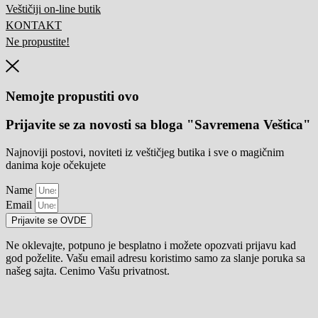
Veštičiji on-line butik
KONTAKT
Ne propustite!
Nemojte propustiti ovo
Prijavite se za novosti sa bloga "Savremena Veštica"
Najnoviji postovi, noviteti iz veštičjeg butika i sve o magičnim
danima koje očekujete
Name
Email
Prijavite se OVDE
Ne oklevajte, potpuno je besplatno i možete opozvati prijavu kad
god poželite. Vašu email adresu koristimo samo za slanje poruka sa
našeg sajta. Cenimo Vašu privatnost.