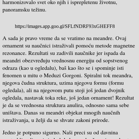
harmonizovalo svet oko njih i isprepletenu životnu,
panoramsku težinu.
https://images.app.goo.gl/SFLfNDRF93xGHEFF8
A sada je pravo vreme da se vratimo na meandre
.
Ovaj
ornament su naučnici istraživali pomoću metode magnetne
rezonance. Rezultati su zadivili naučnike jer ispada da
meandri obezvređuju vrednosnu energiju
о
d sopstvenog
odraza (kao u ogledalu), baš kao što se i spominje isti
fenomen u mitu o Meduzi Gorgoni. Spiralni tok meandra,
njegova čudna struktura, uzima njegovu formu (formu
ogledala), ali na njegovom putu stoji još jedan dvojnik
ogledala, nastavak toka reke, još jedan ornament! Rezultat
je da se vrednosna struktura anulira, odnosno sama sebe
uništava. Danas su meandri objekat mnogih naučnih
istraživanja, u želji da se shvate zakoni prirode.
Jedno je potpuno sigurno. Naši preci su od davnina