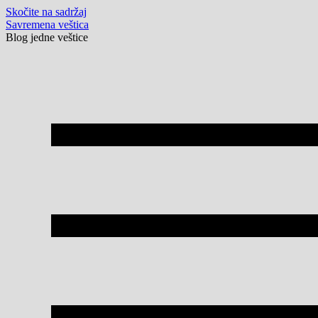
Skočite na sadržaj
Savremena veštica
Blog jedne veštice