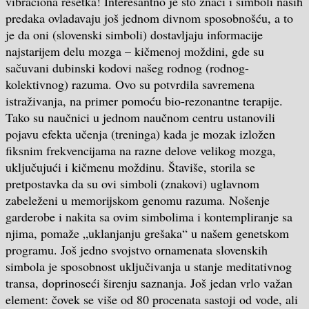
vibraciona rešetka! Interesantno je što znaci i simboli naših
predaka ovladavaju još jednom divnom sposobnošću, a to
je da oni (slovenski simboli) dostavljaju informacije
najstarijem delu mozga – kičmenoj moždini, gde su
sačuvani dubinski kodovi našeg rodnog (rodnog-
kolektivnog) razuma. Ovo su potvrdila savremena
istraživanja, na primer pomoću bio-rezonantne terapije.
Tako su naučnici u jednom naučnom centru ustanovili
pojavu efekta učenja (treninga) kada je mozak izložen
fiksnim frekvencijama na razne delove velikog mozga,
uključujući i kičmenu moždinu. Štaviše, storila se
pretpostavka da su ovi simboli (znakovi) uglavnom
zabeleženi u memorijskom genomu razuma. Nošenje
garderobe i nakita sa ovim simbolima i kontempliranje sa
njima, pomaže „uklanjanju grešaka“ u našem genetskom
programu. Još jedno svojstvo ornamenata slovenskih
simbola je sposobnost uključivanja u stanje meditativnog
transa, doprinoseći širenju saznanja. Još jedan vrlo važan
element: čovek se više od 80 procenata sastoji od vode, ali