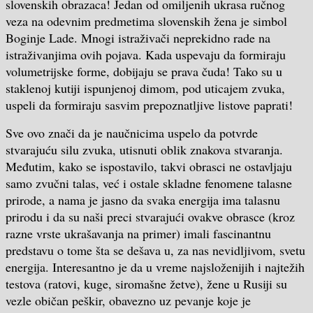
slovenskih obrazaca! Jedan od omiljenih ukrasa ručnog
veza na odevnim predmetima slovenskih žena je simbol
Boginje Lade. Mnogi istraživači neprekidno rade na
istraživanjima ovih pojava. Kada uspevaju da formiraju
volumetrijske forme, dobijaju se prava čuda! Tako su u
staklenoj kutiji ispunjenoj dimom, pod uticajem zvuka,
uspeli da formiraju sasvim prepoznatljive listove paprati!
Sve ovo znači da je naučnicima uspelo da potvrde
stvarajuću silu zvuka, utisnuti oblik znakova stvaranja.
Međutim, kako se ispostavilo, takvi obrasci ne ostavljaju
samo zvučni talas, već i ostale skladne fenomene talasne
prirode, a nama je jasno da svaka energija ima talasnu
prirodu i da su naši preci stvarajući ovakve obrasce (kroz
razne vrste ukrašavanja na primer) imali fascinantnu
predstavu o tome šta se dešava u, za nas nevidljivom, svetu
energija. Interesantno je da u vreme najsloženijih i najtežih
testova (ratovi, kuge, siromašne žetve), žene u Rusiji su
vezle običan peškir, obavezno uz pevanje koje je