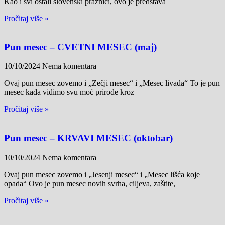
Kao i svi ostali slovenski praznici, ovo je predstava
Pročitaj više »
Pun mesec – CVETNI MESEC (maj)
10/10/2024
Nema komentara
Ovaj pun mesec zovemo i „Zečji mesec“ i „Mesec livada“ To je pun
mesec kada vidimo svu moć prirode kroz
Pročitaj više »
Pun mesec – KRVAVI MESEC (oktobar)
10/10/2024
Nema komentara
Ovaj pun mesec zovemo i „Jesenji mesec“ i „Mesec lišća koje
opada“ Ovo je pun mesec novih svrha, ciljeva, zaštite,
Pročitaj više »