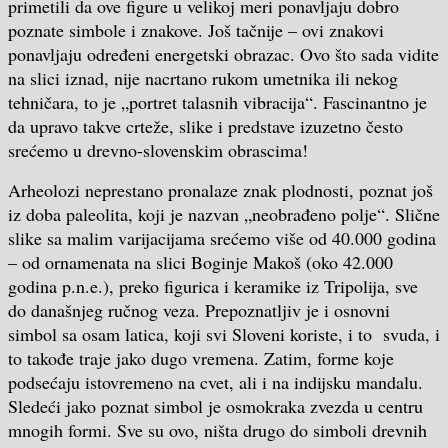
primetili da ove figure u velikoj meri ponavljaju dobro
poznate simbole i znakove. Još tačnije – ovi znakovi
ponavljaju određeni energetski obrazac. Ovo što sada vidite
na slici iznad, nije nacrtano rukom umetnika ili nekog
tehničara, to je „portret talasnih vibracija“. Fascinantno je
da upravo takve crteže, slike i predstave izuzetno često
srećemo u drevno-slovenskim obrascima!
Arheolozi neprestano pronalaze znak plodnosti, poznat još
iz doba paleolita, koji je nazvan „neobrađeno polje“. Slične
slike sa malim varijacijama srećemo više od 40.000 godina
– od ornamenata na slici Boginje Makoš (oko 42.000
godina p.n.e.), preko figurica i keramike iz Tripolija, sve
do današnjeg ručnog veza. Prepoznatljiv je i osnovni
simbol sa osam latica, koji svi Sloveni koriste, i to svuda, i
to takođe traje jako dugo vremena. Zatim, forme koje
podsećaju istovremeno na cvet, ali i na indijsku mandalu.
Sledeći jako poznat simbol je osmokraka zvezda u centru
mnogih formi. Sve su ovo, ništa drugo do simboli drevnih