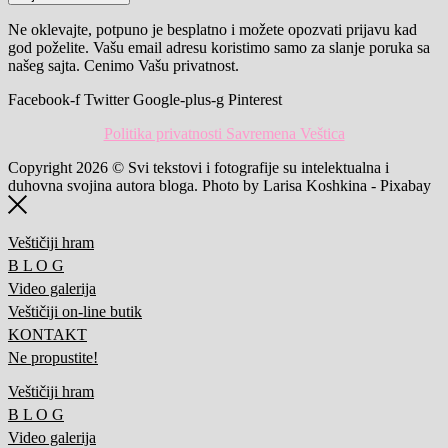
Ne oklevajte, potpuno je besplatno i možete opozvati prijavu kad
god poželite. Vašu email adresu koristimo samo za slanje poruka sa
našeg sajta. Cenimo Vašu privatnost.
Facebook-f
Twitter
Google-plus-g
Pinterest
Politika privatnosti Savremena Veštica
Copyright 2026 © Svi tekstovi i fotografije su intelektualna i
duhovna svojina autora bloga. Photo by Larisa Koshkina - Pixabay
Veštičiji hram
B L O G
Video galerija
Veštičiji on-line butik
KONTAKT
Ne propustite!
Veštičiji hram
B L O G
Video galerija