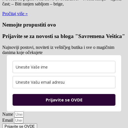
čast; – Biti ranjen sabljom – brige,
Pročitaj više »
Nemojte propustiti ovo
Prijavite se za novosti sa bloga "Savremena Veštica"
Najnoviji postovi, noviteti iz veštičjeg butika i sve o magičnim
danima koje očekujete
Prijavite se OVDE
Name
Email
Prijavite se OVDE