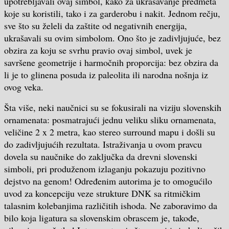
upotrebljavali ovaj simbol, kako za ukrašavanje predmeta
koje su koristili, tako i za garderobu i nakit. Jednom rečju,
sve što su želeli da zaštite od negativnih energija,
ukrašavali su ovim simbolom. Ono što je zadivljujuće, bez
obzira za koju se svrhu pravio ovaj simbol, uvek je
savršene geometrije i harmočnih proporcija: bez obzira da
li je to glinena posuda iz paleolita ili narodna nošnja iz
ovog veka.
Šta više, neki naučnici su se fokusirali na viziju slovenskih
ornamenata: posmatrajući jednu veliku sliku ornamenata,
veličine 2 x 2 metra, kao stereo surround mapu i došli su
do zadivljujućih rezultata. Istraživanja u ovom pravcu
dovela su naučnike do zaključka da drevni slovenski
simboli, pri produženom izlaganju pokazuju pozitivno
dejstvo na genom! Određenim autorima je to omogućilo
uvod za koncepciju veze strukture DNK sa ritmičkim
talasnim kolebanjima različitih ishoda. Ne zaboravimo da
bilo koja ligatura sa slovenskim obrascem je, takođe,