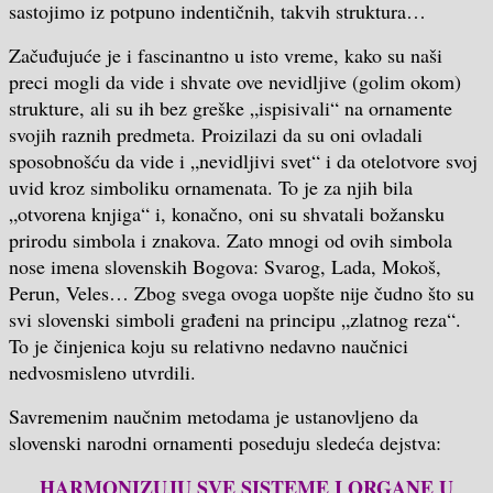
sastojimo iz potpuno indentičnih, takvih struktura…
Začuđujuće je i fascinantno u isto vreme, kako su naši
preci mogli da vide i shvate ove nevidljive (golim okom)
strukture, ali su ih bez greške „ispisivali“ na ornamente
svojih raznih predmeta. Proizilazi da su oni ovladali
sposobnošću da vide i „nevidljivi svet“ i da otelotvore svoj
uvid kroz simboliku ornamenata. To je za njih bila
„otvorena knjiga“ i, konačno, oni su shvatali božansku
prirodu simbola i znakova. Zato mnogi od ovih simbola
nose imena slovenskih Bogova: Svarog, Lada, Mokoš,
Perun, Veles… Zbog svega ovoga uopšte nije čudno što su
svi slovenski simboli građeni na principu „zlatnog reza“.
To je činjenica koju su relativno nedavno naučnici
nedvosmisleno utvrdili.
Savremenim naučnim metodama je ustanovljeno da
slovenski narodni ornamenti poseduju sledeća dejstva:
HARMONIZUJU SVE SISTEME I ORGANE U