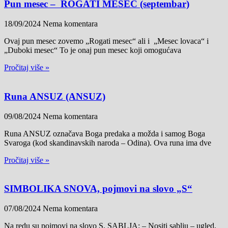
Pun mesec – ROGATI MESEC (septembar)
18/09/2024
Nema komentara
Ovaj pun mesec zovemo „Rogati mesec“ ali i „Mesec lovaca“ i
„Duboki mesec“ To je onaj pun mesec koji omogućava
Pročitaj više »
Runa ANSUZ (ANSUZ)
09/08/2024
Nema komentara
Runa ANSUZ označava Boga predaka a možda i samog Boga
Svaroga (kod skandinavskih naroda – Odina). Ova runa ima dve
Pročitaj više »
SIMBOLIKA SNOVA, pojmovi na slovo „S“
07/08/2024
Nema komentara
Na redu su pojmovi na slovo S. SABLJA: – Nositi sablju – ugled,