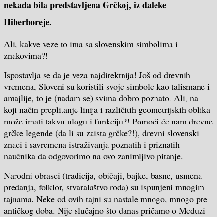
nekada bila predstavljena Grčkoj, iz daleke
Hiberboreje.
Ali, kakve veze to ima sa slovenskim simbolima i
znakovima?!
Ispostavlja se da je veza najdirektnija! Još od drevnih
vremena, Sloveni su koristili svoje simbole kao talismane i
amajlije, to je (nadam se) svima dobro poznato. Ali, na
koji način preplitanje linija i različitih geometrijskih oblika
može imati takvu ulogu i funkciju?! Pomoći će nam drevne
grčke legende (da li su zaista grčke?!), drevni slovenski
znaci i savremena istraživanja poznatih i priznatih
naučnika da odgovorimo na ovo zanimljivo pitanje.
Narodni obrasci (tradicija, običaji, bajke, basne, usmena
predanja, folklor, stvaralaštvo roda) su ispunjeni mnogim
tajnama. Neke od ovih tajni su nastale mnogo, mnogo pre
antičkog doba. Nije slučajno što danas pričamo o Meduzi