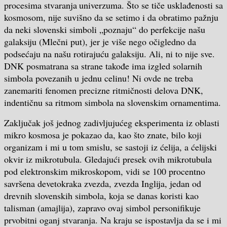
procesima stvaranja
univerzuma. Što se tiče usklađenosti sa
kosmosom, nije suvišno da se setimo i da obratimo pažnju
da neki slovenski simboli „poznaju“ do perfekcije našu
galaksiju (Mlečni put), jer je više nego očigledno da
podsećaju na našu rotirajuću galaksiju. Ali, ni to nije sve.
DNK posmatrana sa strane takođe ima izgled solarnih
simbola povezanih u jednu celinu! Ni ovde ne treba
zanemariti fenomen precizne ritmičnosti delova DNK,
indentičnu sa ritmom simbola na slovenskim ornamentima.
Zaključak još jednog zadivljujućeg eksperimenta iz oblasti
mikro kosmosa je pokazao da, kao što znate, bilo koji
organizam i mi u tom smislu, se sastoji iz ćelija, a ćelijski
okvir iz mikrotubula. Gledajući presek ovih mikrotubula
pod elektronskim mikroskopom, vidi se 100 procentno
savršena devetokraka zvezda, zvezda Inglija, jedan od
drevnih slovenskih simbola, koja se danas koristi kao
talisman (amajlija), zapravo ovaj simbol personifikuje
prvobitni oganj stvaranja. Na kraju se ispostavlja da se i mi