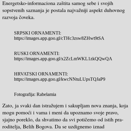
Energetsko-informaciona zaštita samog sebe i svojih
sopstvenih saznanja je postala najvažniji aspekt duhovnog
razvoja čoveka.
SRPSKI ORNAMENTI:
https://images.app.goo.gl/cTHc3zsw8ZHwt9tSA
RUSKI ORNAMENTI:
https://images.app.goo.gl/x2ZcLmWKL1zkQQwQA
HRVATSKI ORNAMENTI:
https://images.app.goo.gl/kwcNNtuLUpsTQJaP9
Fotografija: Rabelamia
Zato, ja svaki dan istražujem i sakupljam nova znanja, koja
mogu pomoći i vama i meni da upoznamo svoje pravo,
sjajno poreklo, da shvatimo da svi potičemo od istih pra-
roditelja, Belih Bogova. Da se uzdignemo iznad