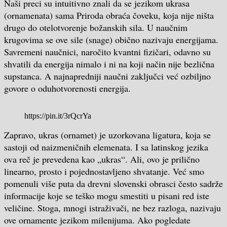
Naši preci su intuitivno znali da se jezikom ukrasa
(ornamenata) sama Priroda obraća čoveku, koja nije ništa
drugo do otelotvorenje božanskih sila. U naučnim
krugovima se ove sile (snage) obično nazivaju energijama.
Savremeni naučnici, naročito kvantni fizičari, odavno su
shvatili da energija nimalo i ni na koji način nije bezlična
supstanca. A najnapredniji naučni zaključci već ozbiljno
govore o oduhotvorenosti energija.
https://pin.it/3rQcrYa
Zapravo, ukras (ornamet) je uzorkovana ligatura, koja se
sastoji od naizmeničnih elemenata. I sa latinskog jezika
ova reč je prevedena kao „ukras“. Ali, ovo je prilično
linearno, prosto i pojednostavljeno shvatanje. Već smo
pomenuli više puta da drevni slovenski obrasci često sadrže
informacije koje se teško mogu smestiti u pisani red iste
veličine. Stoga, mnogi istraživači, ne bez razloga, nazivaju
ove ornamente jezikom milenijuma. Ako pogledate