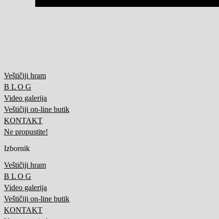
Veštičiji hram
B L O G
Video galerija
Veštičiji on-line butik
KONTAKT
Ne propustite!
Izbornik
Veštičiji hram
B L O G
Video galerija
Veštičiji on-line butik
KONTAKT