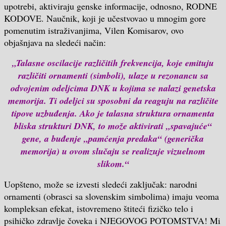
upotrebi, aktiviraju genske informacije, odnosno, RODNE
KODOVE. Naučnik, koji je učestvovao u mnogim gore
pomenutim istraživanjima, Vilen Komisarov, ovo
objašnjava na sledeći način:
„Talasne oscilacije različitih frekvencija, koje emituju
različiti ornamenti (simboli), ulaze u rezonancu sa
odvojenim odeljcima DNK u kojima se nalazi genetska
memorija. Ti odeljci su sposobni da reaguju na različite
tipove uzbuđenja. Ako je talasna struktura ornamenta
bliska strukturi DNK, to može aktivirati „spavajuće“
gene, a buđenje „pamćenja predaka“ (generička
memorija) u ovom slučaju se realizuje vizuelnom
slikom.“
Uopšteno, može se izvesti sledeći zaključak: narodni
ornamenti (obrasci sa slovenskim simbolima) imaju veoma
kompleksan efekat, istovremeno štiteći fizičko telo i
psihičko zdravlje čoveka i NJEGOVOG POTOMSTVA! Mi