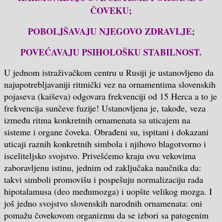
ČOVEKU;
POBOLJŠAVAJU NJEGOVO ZDRAVLJE;
POVEĆAVAJU PSIHOLOŠKU STABILNOST.
U jednom istraživačkom centru u Rusiji je ustanovljeno da
najupotrebljavaniji ritmički vez na ornamentima slovenskih
pojaseva (kaiševa) odgovara frekvenciji od 15 Herca a to je
frekvencija sunčeve fuzije! Ustanovljena je, takođe, veza
između ritma konkretnih ornamenata sa uticajem na
sisteme i organe čoveka. Obrađeni su, ispitani i dokazani
uticaji raznih konkretnih simbola i njihovo blagotvorno i
isceliteljsko svojstvo. Privešćemo kraju ovu vekovima
zaboravljenu istinu, jednim od zaključaka naučnika da:
takvi simboli promovišu i pospešuju normalizaciju rada
hipotalamusa (deo međumozga) i uopšte velikog mozga. I
još jedno svojstvo slovenskih narodnih ornamenata: oni
pomažu čovekovom organizmu da se izbori sa patogenim