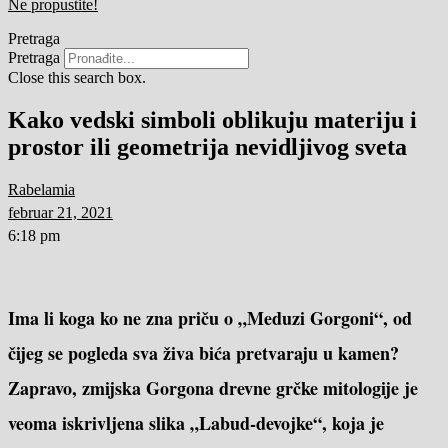
Ne propustite!
Pretraga
Pretraga
Close this search box.
Kako vedski simboli oblikuju materiju i
prostor ili geometrija nevidljivog sveta
Rabelamia
februar 21, 2021
6:18 pm
Ima li koga ko ne zna priču o „Meduzi Gorgoni“, od
čijeg se pogleda sva živa bića pretvaraju u kamen?
Zapravo, zmijska Gorgona drevne grčke mitologije je
veoma iskrivljena slika „Labud-devojke“, koja je