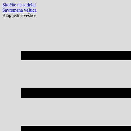
Skočite na sadržaj
Savremena veštica
Blog jedne veštice