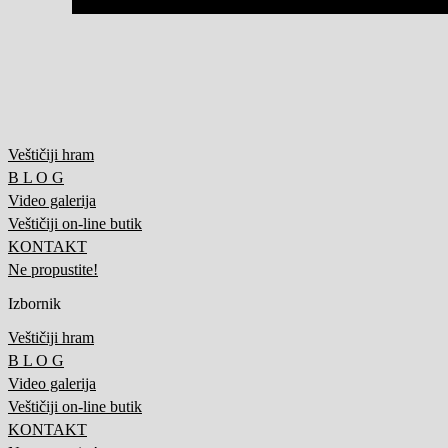
Veštičiji hram
B L O G
Video galerija
Veštičiji on-line butik
KONTAKT
Ne propustite!
Izbornik
Veštičiji hram
B L O G
Video galerija
Veštičiji on-line butik
KONTAKT