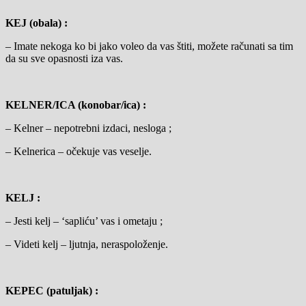
KEJ (obala) :
– Imate nekoga ko bi jako voleo da vas štiti, možete računati sa tim
da su sve opasnosti iza vas.
KELNER/ICA (konobar/ica) :
– Kelner – nepotrebni izdaci, nesloga ;
– Kelnerica – očekuje vas veselje.
KELJ :
– Jesti kelj – ‘sapliću’ vas i ometaju ;
– Videti kelj – ljutnja, neraspoloženje.
KEPEC (patuljak) :