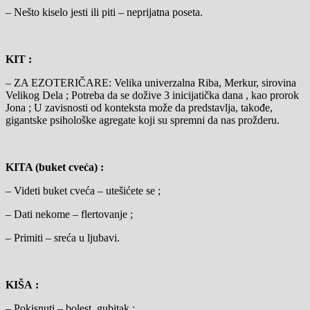
– Nešto kiselo jesti ili piti – neprijatna poseta.
KIT :
– ZA EZOTERIČARE: Velika univerzalna Riba, Merkur, sirovina
Velikog Dela ; Potreba da se dožive 3 inicijatička dana , kao prorok
Jona ; U zavisnosti od konteksta može da predstavlja, takođe,
gigantske psihološke agregate koji su spremni da nas prožderu.
KITA (buket cveća) :
– Videti buket cveća – utešićete se ;
– Dati nekome – flertovanje ;
– Primiti – sreća u ljubavi.
KIŠA :
– Pokisnuti – bolest, gubitak ;