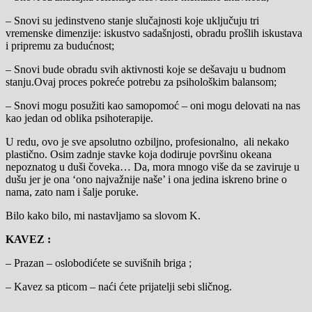
– Snovi su jedinstveno stanje slučajnosti koje uključuju tri
vremenske dimenzije: iskustvo sadašnjosti, obradu prošlih iskustava
i pripremu za budućnost;
– Snovi bude obradu svih aktivnosti koje se dešavaju u budnom
stanju.Ovaj proces pokreće potrebu za psihološkim balansom;
– Snovi mogu posužiti kao samopomoć – oni mogu delovati na nas
kao jedan od oblika psihoterapije.
U redu, ovo je sve apsolutno ozbiljno, profesionalno, ali nekako
plastično. Osim zadnje stavke koja dodiruje površinu okeana
nepoznatog u duši čoveka… Da, mora mnogo više da se zaviruje u
dušu jer je ona ‘ono najvažnije naše’ i ona jedina iskreno brine o
nama, zato nam i šalje poruke.
Bilo kako bilo, mi nastavljamo sa slovom K.
KAVEZ :
– Prazan – oslobodićete se suvišnih briga ;
– Kavez sa pticom – naći ćete prijatelji sebi sličnog.