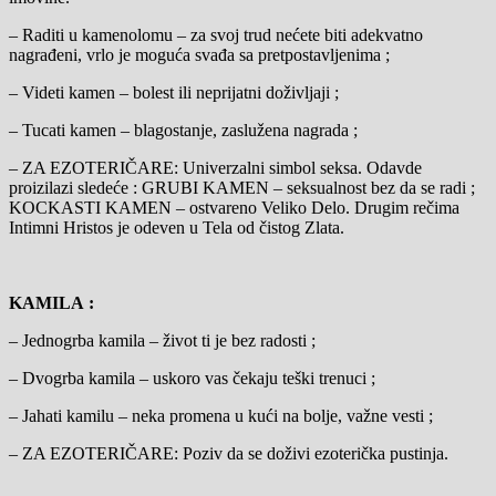
– Raditi u kamenolomu – za svoj trud nećete biti adekvatno
nagrađeni, vrlo je moguća svađa sa pretpostavljenima ;
– Videti kamen – bolest ili neprijatni doživljaji ;
– Tucati kamen – blagostanje, zaslužena nagrada ;
– ZA EZOTERIČARE: Univerzalni simbol seksa. Odavde
proizilazi sledeće : GRUBI KAMEN – seksualnost bez da se radi ;
KOCKASTI KAMEN – ostvareno Veliko Delo. Drugim rečima
Intimni Hristos je odeven u Tela od čistog Zlata.
KAMILA :
– Jednogrba kamila – život ti je bez radosti ;
– Dvogrba kamila – uskoro vas čekaju teški trenuci ;
– Jahati kamilu – neka promena u kući na bolje, važne vesti ;
– ZA EZOTERIČARE: Poziv da se doživi ezoterička pustinja.