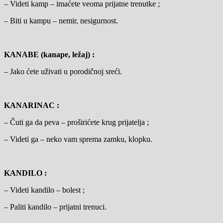
– Videti kamp – imaćete veoma prijatne trenutke ;
– Biti u kampu – nemir, nesigurnost.
KANABE (kanape, ležaj) :
– Jako ćete uživati u porodičnoj sreći.
KANARINAC :
– Čuti ga da peva – proširićete krug prijatelja ;
– Videti ga – neko vam sprema zamku, klopku.
KANDILO :
– Videti kandilo – bolest ;
– Paliti kandilo – prijatni trenuci.