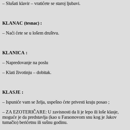
– Slušati klavir – vratićete se staroj ljubavi.
KLANAC (tesnac) :
– Naći ćete se u lošem društvu.
KLANICA :
– Napredovanje na poslu
– Klati životinju – dobitak.
KLASJE :
– Ispuniće vam se želja, uspešno ćete privesti kraju posao ;
– ZA EZOTERIČARE: U zavisnosti da li je lepo ili loše klasje,
moguće je da predstavlja (kao u Faraonovom snu kog je Jakov
tumačio) berićetnu ili sušnu godinu.