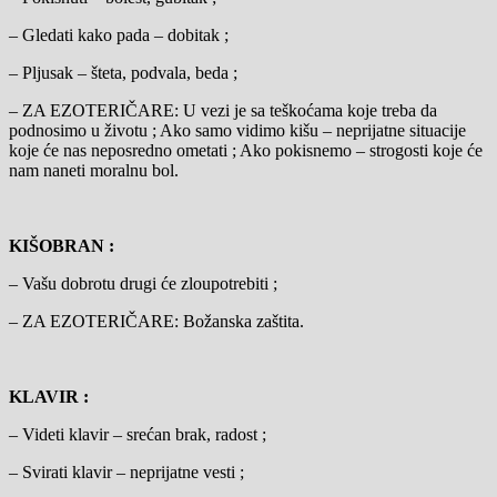
– Gledati kako pada – dobitak ;
– Pljusak – šteta, podvala, beda ;
– ZA EZOTERIČARE: U vezi je sa teškoćama koje treba da
podnosimo u životu ; Ako samo vidimo kišu – neprijatne situacije
koje će nas neposredno ometati ; Ako pokisnemo – strogosti koje će
nam naneti moralnu bol.
KIŠOBRAN :
– Vašu dobrotu drugi će zloupotrebiti ;
– ZA EZOTERIČARE: Božanska zaštita.
KLAVIR :
– Videti klavir – srećan brak, radost ;
– Svirati klavir – neprijatne vesti ;