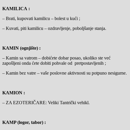
KAMILICA :
– Brati, kupovati kamilicu – bolest u kući ;
– Kuvati, piti kamilicu – ozdravljenje, poboljšanje stanja.
KAMIN (ognjište) :
– Kamin sa vatrom – dobićete dobar posao, ukoliko ste već
zapošljeni onda ćete dobiti pohvale od pretpostavljenih ;
– Kamin bez vatre – vaše poslovne aktivnosti su potpuno nesigurne.
KAMION :
– ZA EZOTERIČARE: Veliki Tantrički vehikl.
KAMP (logor, tabor) :