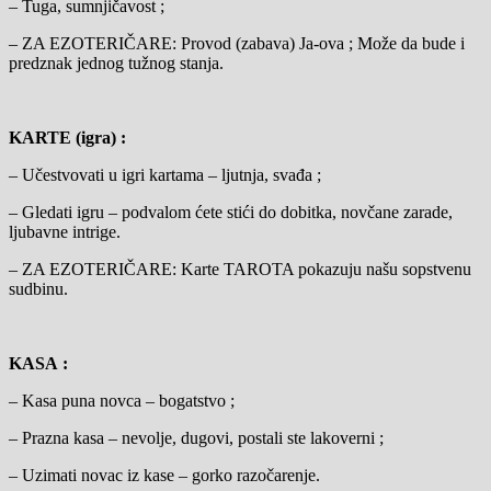
– Tuga, sumnjičavost ;
– ZA EZOTERIČARE: Provod (zabava) Ja-ova ; Može da bude i
predznak jednog tužnog stanja.
KARTE (igra) :
– Učestvovati u igri kartama – ljutnja, svađa ;
– Gledati igru – podvalom ćete stići do dobitka, novčane zarade,
ljubavne intrige.
– ZA EZOTERIČARE: Karte TAROTA pokazuju našu sopstvenu
sudbinu.
KASA :
– Kasa puna novca – bogatstvo ;
– Prazna kasa – nevolje, dugovi, postali ste lakoverni ;
– Uzimati novac iz kase – gorko razočarenje.