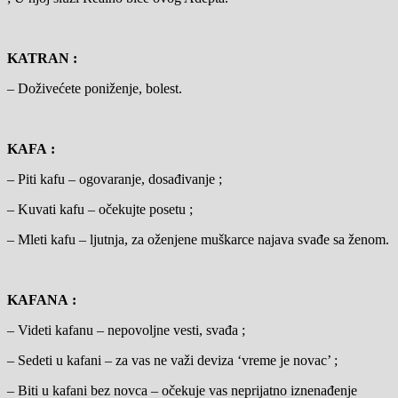
KATRAN :
– Doživećete poniženje, bolest.
KAFA :
– Piti kafu – ogovaranje, dosađivanje ;
– Kuvati kafu – očekujte posetu ;
– Mleti kafu – ljutnja, za oženjene muškarce najava svađe sa ženom.
KAFANA :
– Videti kafanu – nepovoljne vesti, svađa ;
– Sedeti u kafani – za vas ne važi deviza ‘vreme je novac’ ;
– Biti u kafani bez novca – očekuje vas neprijatno iznenađenje