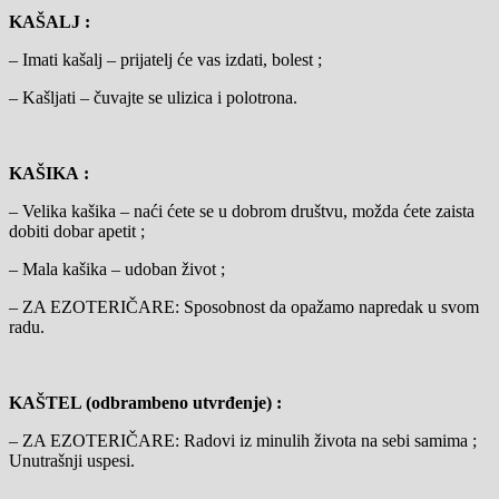
KAŠALJ :
– Imati kašalj – prijatelj će vas izdati, bolest ;
– Kašljati – čuvajte se ulizica i polotrona.
KAŠIKA :
– Velika kašika – naći ćete se u dobrom društvu, možda ćete zaista
dobiti dobar apetit ;
– Mala kašika – udoban život ;
– ZA EZOTERIČARE: Sposobnost da opažamo napredak u svom
radu.
KAŠTEL (odbrambeno utvrđenje) :
– ZA EZOTERIČARE: Radovi iz minulih života na sebi samima ;
Unutrašnji uspesi.