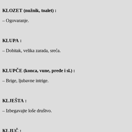
KLOZET (nužnik, toalet) :
– Ogovaranje.
KLUPA :
– Dobitak, velika zarada, sreća.
KLUPČE (konca, vune, pređe i sl.) :
– Brige, ljubavne intrige.
KLJEŠTA :
– Izbegavajte loše društvo.
KLJUČ :