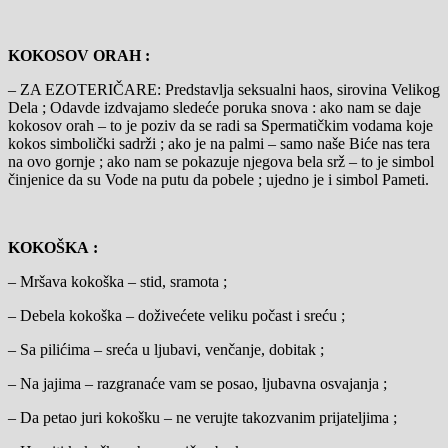
KOKOSOV ORAH :
– ZA EZOTERIČARE: Predstavlja seksualni haos, sirovina Velikog
Dela ; Odavde izdvajamo sledeće poruka snova : ako nam se daje
kokosov orah – to je poziv da se radi sa Spermatičkim vodama koje
kokos simbolički sadrži ; ako je na palmi – samo naše Biće nas tera
na ovo gornje ; ako nam se pokazuje njegova bela srž – to je simbol
činjenice da su Vode na putu da pobele ; ujedno je i simbol Pameti.
KOKOŠKA :
– Mršava kokoška – stid, sramota ;
– Debela kokoška – doživećete veliku počast i sreću ;
– Sa pilićima – sreća u ljubavi, venčanje, dobitak ;
– Na jajima – razgranaće vam se posao, ljubavna osvajanja ;
– Da petao juri kokošku – ne verujte takozvanim prijateljima ;