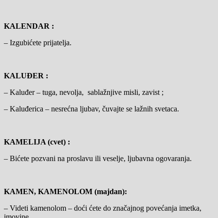
KALENDAR :
– Izgubićete prijatelja.
KALUĐER :
– Kaluđer – tuga, nevolja, sablažnjive misli, zavist ;
– Kaluđerica – nesrećna ljubav, čuvajte se lažnih svetaca.
KAMELIJA (cvet) :
– Bićete pozvani na proslavu ili veselje, ljubavna ogovaranja.
KAMEN, KAMENOLOM (majdan):
– Videti kamenolom – doći ćete do značajnog povećanja imetka,
imovine.