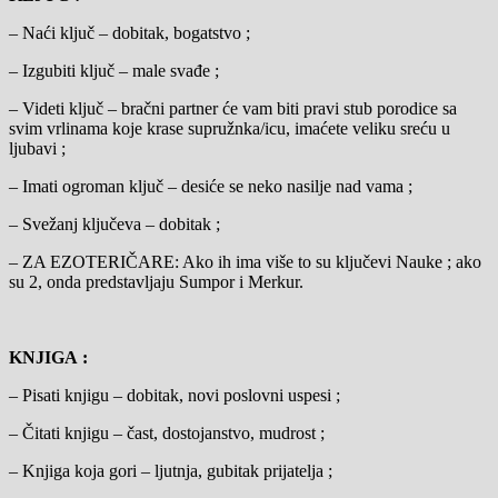
– Naći ključ – dobitak, bogatstvo ;
– Izgubiti ključ – male svađe ;
– Videti ključ – bračni partner će vam biti pravi stub porodice sa
svim vrlinama koje krase supružnka/icu, imaćete veliku sreću u
ljubavi ;
– Imati ogroman ključ – desiće se neko nasilje nad vama ;
– Svežanj ključeva – dobitak ;
– ZA EZOTERIČARE: Ako ih ima više to su ključevi Nauke ; ako
su 2, onda predstavljaju Sumpor i Merkur.
KNJIGA :
– Pisati knjigu – dobitak, novi poslovni uspesi ;
– Čitati knjigu – čast, dostojanstvo, mudrost ;
– Knjiga koja gori – ljutnja, gubitak prijatelja ;