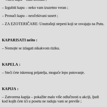
– Izgubiti kapu – neko vam izuzetno veran ;
– Pronaći kapu – neočekivani susret ;
– ZA EZOTERIČARE: Unutrašnji stepeni koji se osvajaju na Putu.
KAPARISATI nešto :
– Nemojte se izlagati nikakvom riziku.
KAPELA :
– Steći ćete iskrenog prijatelja, moguće lepo putovanje.
KAPIJA :
– Zatvorena kapija – pokažite malo više odlučnosti u akciji, ljudi
kod kojih ćete ići u posetu ne raduju vam se previše ;