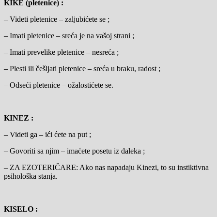
KIKE (pletenice) :
– Videti pletenice – zaljubićete se ;
– Imati pletenice – sreća je na vašoj strani ;
– Imati prevelike pletenice – nesreća ;
– Plesti ili češljati pletenice – sreća u braku, radost ;
– Odseći pletenice – ožalostićete se.
KINEZ :
– Videti ga – ići ćete na put ;
– Govoriti sa njim – imaćete posetu iz daleka ;
– ZA EZOTERIČARE: Ako nas napadaju Kinezi, to su instiktivna
psihološka stanja.
KISELO :