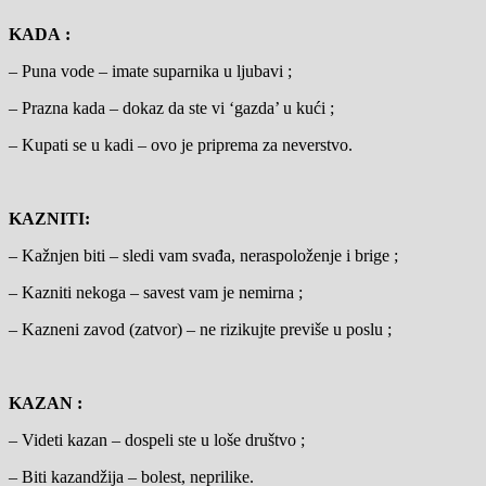
KADA :
– Puna vode – imate suparnika u ljubavi ;
– Prazna kada – dokaz da ste vi ‘gazda’ u kući ;
– Kupati se u kadi – ovo je priprema za neverstvo.
KAZNITI:
– Kažnjen biti – sledi vam svađa, neraspoloženje i brige ;
– Kazniti nekoga – savest vam je nemirna ;
– Kazneni zavod (zatvor) – ne rizikujte previše u poslu ;
KAZAN :
– Videti kazan – dospeli ste u loše društvo ;
– Biti kazandžija – bolest, neprilike.