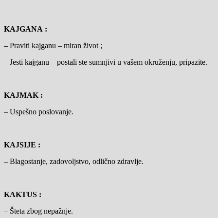
KAJGANA :
– Praviti kajganu – miran život ;
– Jesti kajganu – postali ste sumnjivi u vašem okruženju, pripazite.
KAJMAK :
– Uspešno poslovanje.
KAJSIJE :
– Blagostanje, zadovoljstvo, odlično zdravlje.
KAKTUS :
– Šteta zbog nepažnje.