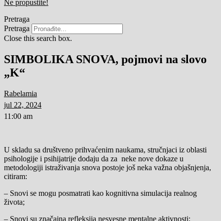
Ne propustite!
Pretraga
Pretraga
Close this search box.
SIMBOLIKA SNOVA, pojmovi na slovo
„K“
Rabelamia
jul 22, 2024
11:00 am
U skladu sa društveno prihvaćenim naukama, stručnjaci iz oblasti
psihologije i psihijatrije dodaju da za neke nove dokaze u
metodologiji istraživanja snova postoje još neka važna objašnjenja,
citiram:
– Snovi se mogu posmatrati kao kognitivna simulacija realnog
života;
– Snovi su značajna refleksija nesvesne mentalne aktivnosti;