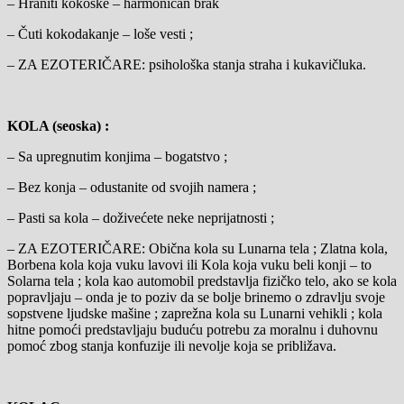
– Hraniti kokoške – harmoničan brak
– Čuti kokodakanje – loše vesti ;
– ZA EZOTERIČARE: psihološka stanja straha i kukavičluka.
KOLA (seoska) :
– Sa upregnutim konjima – bogatstvo ;
– Bez konja – odustanite od svojih namera ;
– Pasti sa kola – doživećete neke neprijatnosti ;
– ZA EZOTERIČARE: Obična kola su Lunarna tela ; Zlatna kola,
Borbena kola koja vuku lavovi ili Kola koja vuku beli konji – to
Solarna tela ; kola kao automobil predstavlja fizičko telo, ako se kola
popravljaju – onda je to poziv da se bolje brinemo o zdravlju svoje
sopstvene ljudske mašine ; zaprežna kola su Lunarni vehikli ; kola
hitne pomoći predstavljaju buduću potrebu za moralnu i duhovnu
pomoć zbog stanja konfuzije ili nevolje koja se približava.