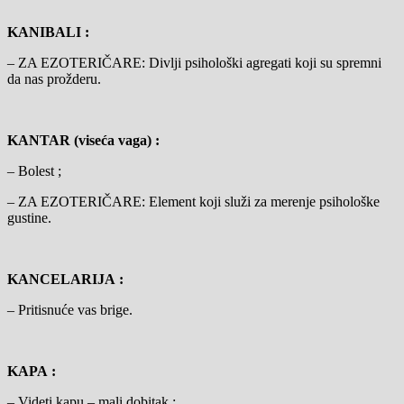
KANIBALI :
– ZA EZOTERIČARE: Divlji psihološki agregati koji su spremni
da nas prožderu.
KANTAR (viseća vaga) :
– Bolest ;
– ZA EZOTERIČARE: Element koji služi za merenje psihološke
gustine.
KANCELARIJA :
– Pritisnuće vas brige.
KAPA :
– Videti kapu – mali dobitak ;