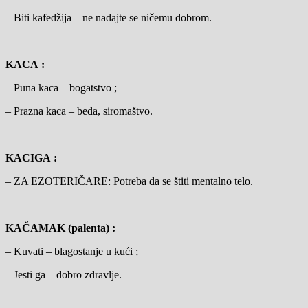
– Biti kafedžija – ne nadajte se ničemu dobrom.
KACA :
– Puna kaca – bogatstvo ;
– Prazna kaca – beda, siromaštvo.
KACIGA :
– ZA EZOTERIČARE: Potreba da se štiti mentalno telo.
KAČAMAK (palenta) :
– Kuvati – blagostanje u kući ;
– Jesti ga – dobro zdravlje.