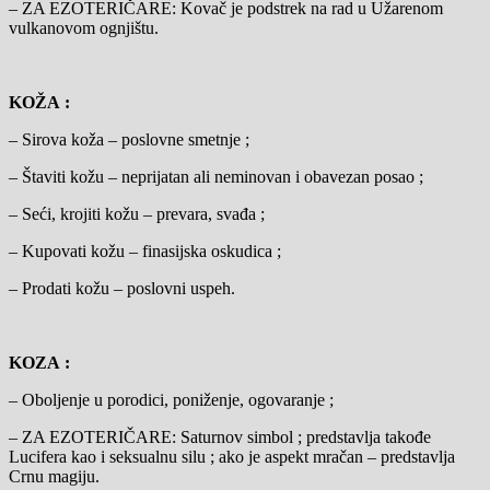
– ZA EZOTERIČARE: Kovač je podstrek na rad u Užarenom
vulkanovom ognjištu.
KOŽA :
– Sirova koža – poslovne smetnje ;
– Štaviti kožu – neprijatan ali neminovan i obavezan posao ;
– Seći, krojiti kožu – prevara, svađa ;
– Kupovati kožu – finasijska oskudica ;
– Prodati kožu – poslovni uspeh.
KOZA :
– Oboljenje u porodici, poniženje, ogovaranje ;
– ZA EZOTERIČARE: Saturnov simbol ; predstavlja takođe
Lucifera kao i seksualnu silu ; ako je aspekt mračan – predstavlja
Crnu magiju.