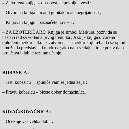
– Zatvorena knjiga – opasnost, nepovoljne vesti ;
– Otvorena knjiga – manji gubitak, male neprijatnosti ;
– Kupovati knjigu – saznaćete novosti ;
– ZA EZOTERIČARE: Knjiga je simbol Merkura, poziv da se
nastavi rad sa vodama prvog trenutka ; Ako je knjiga otvorena –
oplođeni merkur ; ako je zatvorena – merkur koji treba da se oplodi
; može da predstavlja i mudrost ; ako nam se daje – to je poziv da se
proučava i dublje razume učenje.
KOBASICA :
– Jesti kobasicu – ispuniće vam se jedna želja ;
– Praviti kobasicu – bićete dobar domaćin/ica.
KOVAČ/KOVAČNICA :
– Očekuje vas velika dobit ;