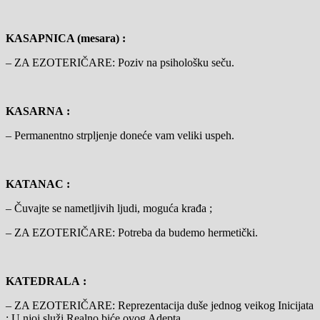
KASAPNICA (mesara) :
– ZA EZOTERIČARE: Poziv na psihološku seču.
KASARNA :
– Permanentno strpljenje doneće vam veliki uspeh.
KATANAC :
– Čuvajte se nametljivih ljudi, moguća krađa ;
– ZA EZOTERIČARE: Potreba da budemo hermetički.
KATEDRALA :
– ZA EZOTERIČARE: Reprezentacija duše jednog veikog Inicijata
; U njoj služi Realno biće ovog Adepta.