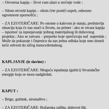
– Otvorena kapija – život vam ulazi u srećnije vode ;
– Silom otvoriti kapiju – silom ćete postići uspeh, odnosno
ogromnom upornošću ;
– ZA EZOTERIČARE: Po onome u kakvom je stanju, predstavlja
situaciju koja će nas snaći u životu, na primer : ako se otvara kapija
– ispomoć za ispunjavanje jednog materijalnog ili duhovnog
projekta ; Ako se zatvara – prepreke koje sprečavaju naš napredak ;
Može da pokazuje i činjenicu da nas jedna odluka koju smo doneli
neće odvesti do ničeg transcedentalnog.
KAPLJANJE (iz slavine) :
– ZA EZOTERIČARE: Moguća ispadanja (gubici) Stvaralačke
energije koja se mora nadgledati.
KAPUT :
– Brige, gubitak, siromaštvo ;
– ZA EZOTERIČARE: Božanska zaštita, duhovni štit.