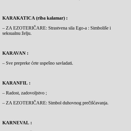
KARAKATICA (riba kalamar) :
– ZA EZOTERIČARE: Strastvena sila Ego-a : Simboliše i
seksualnu želju.
KARAVAN :
– Sve prepreke ćete uspešno savladati.
KARANFIL :
– Radost, zadovoljstvo ;
– ZA EZOTERIČARE: Simbol duhovnog prečišćavanja.
KARNEVAL :