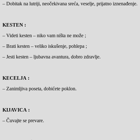
– Dobitak na lutriji, neočekivana sreća, veselje, prijatno iznenađenje.
KESTEN :
– Videti kesten – niko vam ništa ne može ;
– Brati kesten – veliko iskušenje, pohlepa ;
– Jesti kesten – ljubavna avantura, dobro zdravlje.
KECELJA :
– Zanimljiva poseta, dobićete poklon.
KIJAVICA :
– Čuvajte se prevare.