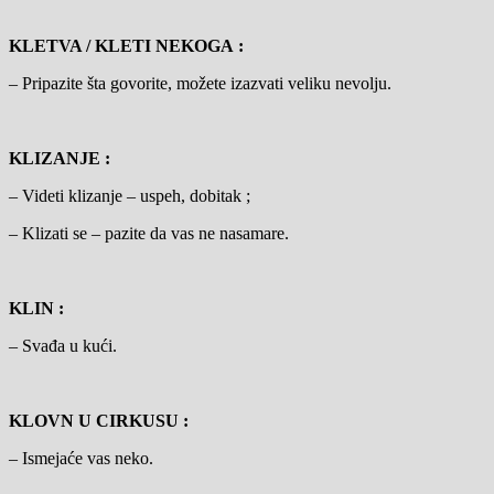
KLETVA / KLETI NEKOGA :
– Pripazite šta govorite, možete izazvati veliku nevolju.
KLIZANJE :
– Videti klizanje – uspeh, dobitak ;
– Klizati se – pazite da vas ne nasamare.
KLIN :
– Svađa u kući.
KLOVN U CIRKUSU :
– Ismejaće vas neko.