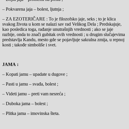
– Pokvarena jaja – bolest, ljutnja ;
– ZA EZOTERIČARE : To je filozofsko jaje, seks ; to je klica
svakog života u kom se nalazi sav rad Velikog Dela ; Predskajuje,
kao posledica toga, rađanje unutrašnjih vrednosti ; ako se jaje
razbije, onda to znači gubitak ovih vrednosti ; u drugim slučajevima
predstavlja Kandu, mesto gde se pojavljuje sakralna zmija, u repnoj
kosti ; takođe simboliše i svet.
JAMA :
– Kopati jamu – upadate u dugove ;
– Pasti u jamu – svađa, bolest ;
– Videti jamu – preti vam nesreća ;
– Duboka jama – bolest ;
– Plitka jama – imovinska šteta.