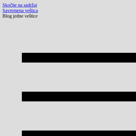
Skočite na sadržaj
Savremena veštica
Blog jedne veštice