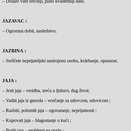
– Dolaze vam srećniji, puno kvalitetniji dani.
JAZAVAC :
– Ogromna dobit, nasledstvo.
JAZBINA :
– Srešćete neprijateljski nastrojenu osobu, kolebanje, opasnost.
JAJA :
– Jesti jaja – veridba, sreća u ljubavi, dug život;
– Vaditi jaja iz gnezda – venčanje sa udovcem, udovicom ;
– Razbiti, polomiti jaja – ogovaranje, neprijatnosti ;
– Kupovati jaja – blagostanje u kući ;
– Bojiti jaja – problemi na poslu ;