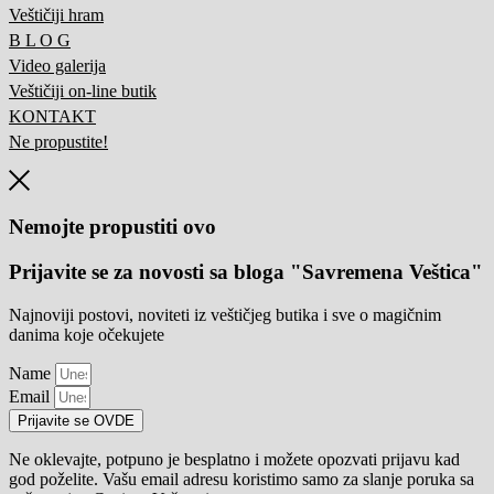
Veštičiji hram
B L O G
Video galerija
Veštičiji on-line butik
KONTAKT
Ne propustite!
Nemojte propustiti ovo
Prijavite se za novosti sa bloga "Savremena Veštica"
Najnoviji postovi, noviteti iz veštičjeg butika i sve o magičnim
danima koje očekujete
Name
Email
Prijavite se OVDE
Ne oklevajte, potpuno je besplatno i možete opozvati prijavu kad
god poželite. Vašu email adresu koristimo samo za slanje poruka sa