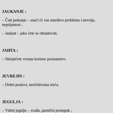
JAUKANJE :
– Čuti jaukanje – snaći će vas mnoštvo problema i nevolja,
neprijatnost ;
– Jaukati – jako ćete se obradovati.
JAHTA :
– Sklopićete veoma korisno poznanstvo.
JEVREJIN :
– Dobri poslovi, neočekivana sreća.
JEGULJA :
– Videti jegulju – svađa, parnični postupak ;