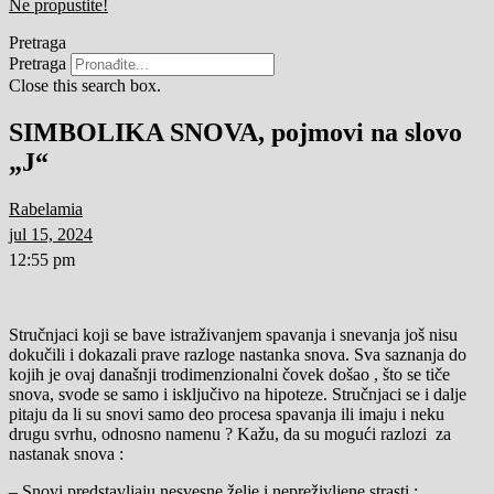
Ne propustite!
Pretraga
Pretraga
Close this search box.
SIMBOLIKA SNOVA, pojmovi na slovo
„J“
Rabelamia
jul 15, 2024
12:55 pm
Stručnjaci koji se bave istraživanjem spavanja i snevanja još nisu
dokučili i dokazali prave razloge nastanka snova. Sva saznanja do
kojih je ovaj današnji trodimenzionalni čovek došao , što se tiče
snova, svode se samo i isključivo na hipoteze. Stručnjaci se i dalje
pitaju da li su snovi samo deo procesa spavanja ili imaju i neku
drugu svrhu, odnosno namenu ? Kažu, da su mogući razlozi za
nastanak snova :
– Snovi predstavljaju nesvesne želje i nepreživljene strasti ;