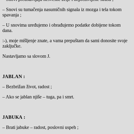
– Snovi su tumačenja nasumičnih signala iz mozga i tela tokom
spavanja ;
– U snovima uređujemo i obrađujemo podatke dobijene tokom
dana.
:-), moje mišljenje znate, a vama prepuštam da sami donosite svoje
zaključke.
Nastavljamo sa slovom J.
JABLAN :
– Bezbrižan život, radost ;
– Ako se jablan njiše – tuga, pa i smrt.
JABUKA :
– Brati jabuke – radost, poslovni uspeh ;