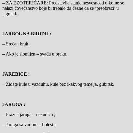
– ZA EZOTERIČARE: Predstavlja stanje nesvesnosti u kome se
nalazi čovečanstvo koje bi trebalo da čezne da se ‘preobrazi’ u
jagnjad.
JARBOL NA BRODU :
– Srećan brak ;
– Ako je slomljen – svađa u braku.
JAREBICE :
– Zidate kule u vazduhu, kule bez ikakvog temelja, gubitak.
JARUGA :
– Prazna jaruga – oskudica ;
– Jaruga sa vodom – bolest ;