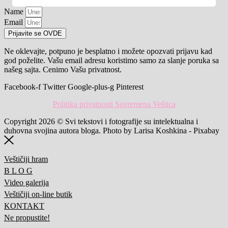
Name
Email
Prijavite se OVDE
Ne oklevajte, potpuno je besplatno i možete opozvati prijavu kad
god poželite. Vašu email adresu koristimo samo za slanje poruka sa
našeg sajta. Cenimo Vašu privatnost.
Facebook-f
Twitter
Google-plus-g
Pinterest
Politika privatnosti Savremena Veštica
Copyright 2026 © Svi tekstovi i fotografije su intelektualna i
duhovna svojina autora bloga. Photo by Larisa Koshkina - Pixabay
Veštičiji hram
B L O G
Video galerija
Veštičiji on-line butik
KONTAKT
Ne propustite!