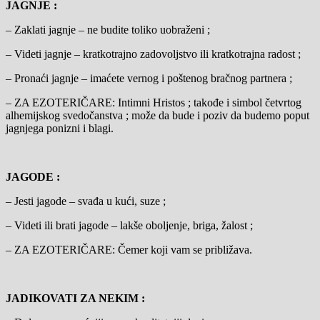
JAGNJE :
– Zaklati jagnje – ne budite toliko uobraženi ;
– Videti jagnje – kratkotrajno zadovoljstvo ili kratkotrajna radost ;
– Pronaći jagnje – imaćete vernog i poštenog bračnog partnera ;
– ZA EZOTERIČARE: Intimni Hristos ; takođe i simbol četvrtog
alhemijskog svedočanstva ; može da bude i poziv da budemo poput
jagnjega ponizni i blagi.
JAGODE :
– Jesti jagode – svađa u kući, suze ;
– Videti ili brati jagode – lakše oboljenje, briga, žalost ;
– ZA EZOTERIČARE: Čemer koji vam se približava.
JADIKOVATI ZA NEKIM :