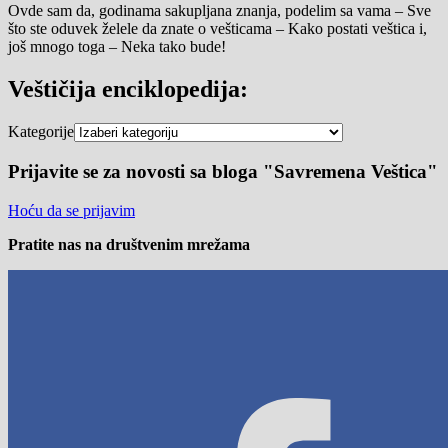
Ovde sam da, godinama sakupljana znanja, podelim sa vama – Sve
što ste oduvek želele da znate o vešticama – Kako postati veštica i,
još mnogo toga – Neka tako bude!
Veštičija enciklopedija:
Kategorije
Prijavite se za novosti sa bloga "Savremena Veštica"
Hoću da se prijavim
Pratite nas na društvenim mrežama