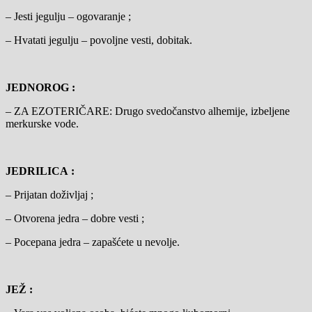
– Jesti jegulju – ogovaranje ;
– Hvatati jegulju – povoljne vesti, dobitak.
JEDNOROG :
– ZA EZOTERIČARE: Drugo svedočanstvo alhemije, izbeljene
merkurske vode.
JEDRILICA :
– Prijatan doživljaj ;
– Otvorena jedra – dobre vesti ;
– Pocepana jedra – zapašćete u nevolje.
JEŽ :