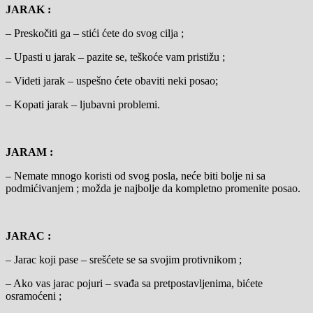
JARAK :
– Preskočiti ga – stići ćete do svog cilja ;
– Upasti u jarak – pazite se, teškoće vam pristižu ;
– Videti jarak – uspešno ćete obaviti neki posao;
– Kopati jarak – ljubavni problemi.
JARAM :
– Nemate mnogo koristi od svog posla, neće biti bolje ni sa
podmićivanjem ; možda je najbolje da kompletno promenite posao.
JARAC :
– Jarac koji pase – srešćete se sa svojim protivnikom ;
– Ako vas jarac pojuri – svađa sa pretpostavljenima, bićete
osramoćeni ;