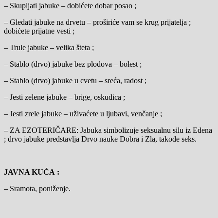
– Skupljati jabuke – dobićete dobar posao ;
– Gledati jabuke na drvetu – proširiće vam se krug prijatelja ;
dobićete prijatne vesti ;
– Trule jabuke – velika šteta ;
– Stablo (drvo) jabuke bez plodova – bolest ;
– Stablo (drvo) jabuke u cvetu – sreća, radost ;
– Jesti zelene jabuke – brige, oskudica ;
– Jesti zrele jabuke – uživaćete u ljubavi, venčanje ;
– ZA EZOTERIČARE: Jabuka simbolizuje seksualnu silu iz Edena
; drvo jabuke predstavlja Drvo nauke Dobra i Zla, takođe seks.
JAVNA KUĆA :
– Sramota, poniženje.