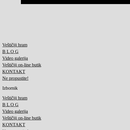
Veštičiji hram
B L O G
Video galerija
Veštičiji on-line butik
KONTAKT
Ne propustite!
Izbornik
Veštičiji hram
B L O G
Video galerija
Veštičiji on-line butik
KONTAKT