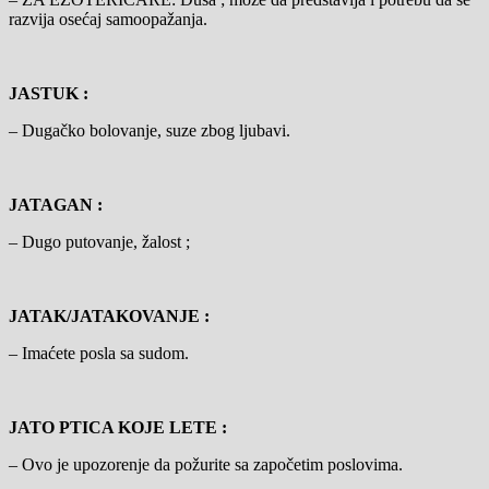
razvija osećaj samoopažanja.
JASTUK :
– Dugačko bolovanje, suze zbog ljubavi.
JATAGAN :
– Dugo putovanje, žalost ;
JATAK/JATAKOVANJE :
– Imaćete posla sa sudom.
JATO PTICA KOJE LETE :
– Ovo je upozorenje da požurite sa započetim poslovima.