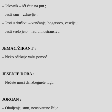
– Jelovnik – ići ćete na put ;
– Jesti sam – zdravlje ;
– Jesti u društvu – venčanje, bogatstvo, veselje ;
– Jesti vrelo jelo – rad u inostranstvu.
JEMAC/ŽIRANT :
– Neko očekuje vašu pomoć.
JESENJE DOBA :
– Nećete moći da izbegnete tugu.
JORGAN :
– Oboljenje, smrt, neostvarene želje.