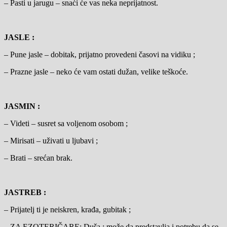
– Pasti u jarugu – snaći će vas neka neprijatnost.
JASLE :
– Pune jasle – dobitak, prijatno provedeni časovi na vidiku ;
– Prazne jasle – neko će vam ostati dužan, velike teškoće.
JASMIN :
– Videti – susret sa voljenom osobom ;
– Mirisati – uživati u ljubavi ;
– Brati – srećan brak.
JASTREB :
– Prijatelj ti je neiskren, krađa, gubitak ;
– ZA EZOTERIČARE: Duša ; može da predstavlja i potrebu da se