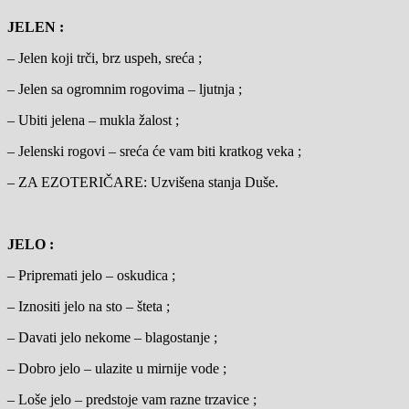
JELEN :
– Jelen koji trči, brz uspeh, sreća ;
– Jelen sa ogromnim rogovima – ljutnja ;
– Ubiti jelena – mukla žalost ;
– Jelenski rogovi – sreća će vam biti kratkog veka ;
– ZA EZOTERIČARE: Uzvišena stanja Duše.
JELO :
– Pripremati jelo – oskudica ;
– Iznositi jelo na sto – šteta ;
– Davati jelo nekome – blagostanje ;
– Dobro jelo – ulazite u mirnije vode ;
– Loše jelo – predstoje vam razne trzavice ;