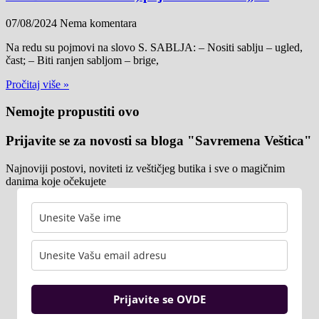
07/08/2024
Nema komentara
Na redu su pojmovi na slovo S. SABLJA: – Nositi sablju – ugled,
čast; – Biti ranjen sabljom – brige,
Pročitaj više »
Nemojte propustiti ovo
Prijavite se za novosti sa bloga "Savremena Veštica"
Najnoviji postovi, noviteti iz veštičjeg butika i sve o magičnim
danima koje očekujete
Prijavite se OVDE