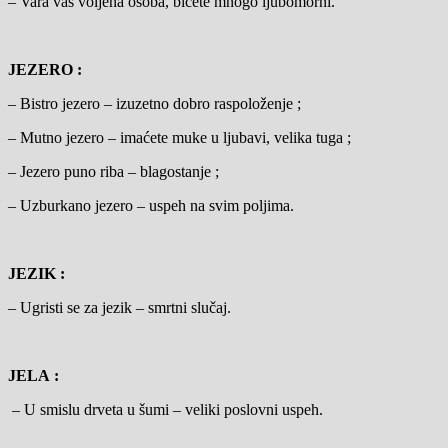
– Vara vas voljena osoba, bićete mnogo ljubomorni.
JEZERO :
– Bistro jezero – izuzetno dobro raspoloženje ;
– Mutno jezero – imaćete muke u ljubavi, velika tuga ;
– Jezero puno riba – blagostanje ;
– Uzburkano jezero – uspeh na svim poljima.
JEZIK :
– Ugristi se za jezik – smrtni slučaj.
JELA :
– U smislu drveta u šumi – veliki poslovni uspeh.