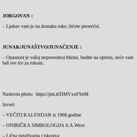
JORGOVAN :
– Ljubav vam je na domaku ruke, bićete presrećni.
JUNAK/JUNAŠTVO/JUNAČENJE :
– Opasnost je vašoj neposrednoj blizini, budite na oprezu, neće vam
baš sve iće za rukom.
Naslovni photo: https://pin.it/DMVxxFSnM
Izvori:
– VEČITI KALENDAR iz 1968.godine
– ONIRIČKA SIMBOLOGIJA S.A.Weor
– Lična istraživanja i iskustva