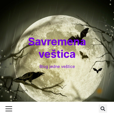
Savremena
veštica
Blog jedne veštice