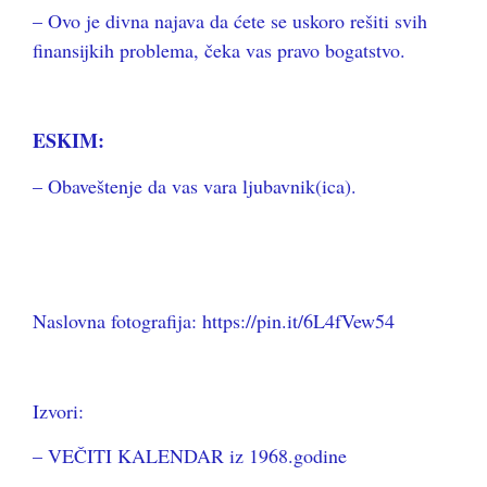
– Ovo je divna najava da ćete se uskoro rešiti svih
finansijkih problema, čeka vas pravo bogatstvo.
ESKIM:
– Obaveštenje da vas vara ljubavnik(ica).
Naslovna fotografija: https://pin.it/6L4fVew54
Izvori:
– VEČITI KALENDAR iz 1968.godine