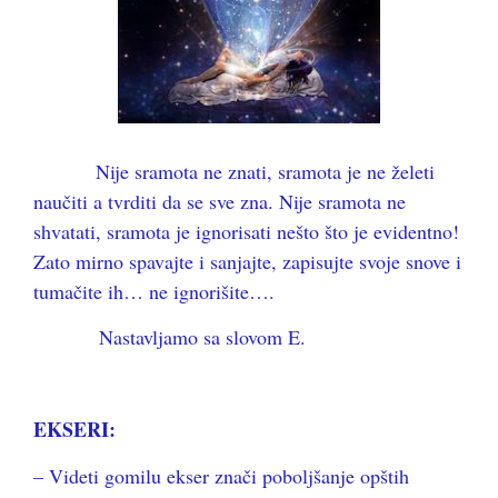
Nije sramota ne znati, sramota je ne želeti
naučiti a tvrditi da se sve zna. Nije sramota ne
shvatati, sramota je ignorisati nešto što je evidentno!
Zato mirno spavajte i sanjajte, zapisujte svoje snove i
tumačite ih… ne ignorišite….
Nastavljamo sa slovom E.
EKSERI:
– Videti gomilu ekser znači poboljšanje opštih