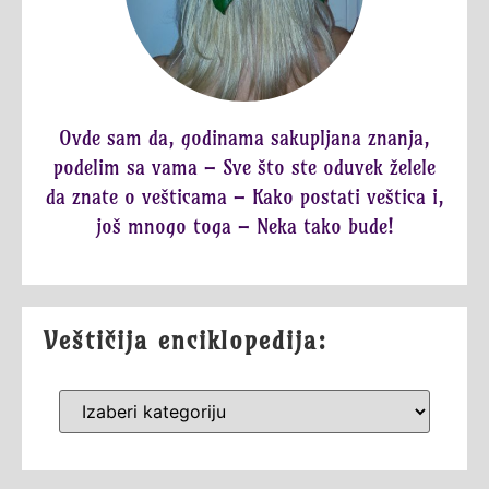
Ovde sam da, godinama sakupljana znanja,
podelim sa vama – Sve što ste oduvek želele
da znate o vešticama – Kako postati veštica i,
još mnogo toga – Neka tako bude!
Veštičija enciklopedija: