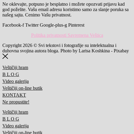
Ne oklevajte, potpuno je besplatno i možete opozvati prijavu kad
god poželite. Vašu email adresu koristimo samo za slanje poruka sa
našeg sajta. Cenimo Vašu privatnost.
Facebook-f
Twitter
Google-plus-g
Pinterest
Politika privatnosti Savremena Veštica
Copyright 2026 © Svi tekstovi i fotografije su intelektualna i
duhovna svojina autora bloga. Photo by Larisa Koshkina - Pixabay
Veštičiji hram
B L O G
Video galerija
Veštičiji on-line butik
KONTAKT
Ne propustite!
Veštičiji hram
B L O G
Video galerija
Veštičiji on-line butik