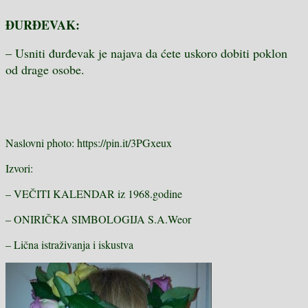
ĐURĐEVAK:
– Usniti đurđevak je najava da ćete uskoro dobiti poklon
od drage osobe.
Naslovni photo: https://pin.it/3PGxeux
Izvori:
– VEČITI KALENDAR iz 1968.godine
– ONIRIČKA SIMBOLOGIJA S.A.Weor
– Lična istraživanja i iskustva