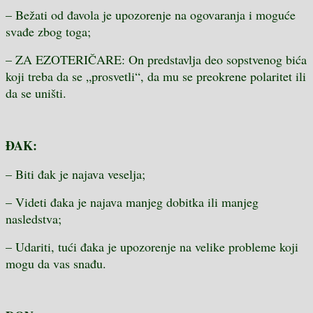
– Bežati od đavola je upozorenje na ogovaranja i moguće
svađe zbog toga;
– ZA EZOTERIČARE: On predstavlja deo sopstvenog bića
koji treba da se „prosvetli“, da mu se preokrene polaritet ili
da se uništi.
ĐAK:
– Biti đak je najava veselja;
– Videti đaka je najava manjeg dobitka ili manjeg
nasledstva;
– Udariti, tući đaka je upozorenje na velike probleme koji
mogu da vas snađu.