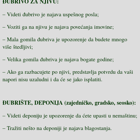
ĐUBRIVO ZA NJIVU:
– Videti đubrivo je najava uspešnog posla;
– Voziti ga na njivu je najava povećanja imovine;
– Mala gomila đubriva je upozorenje da budete mnogo
više štedljivi;
– Velika gomila đubriva je najava bogate godine;
– Ako ga razbacujete po njivi, predstavlja potvrdu da vaši
napori nisu uzaludni i da će se jako isplatiti.
ĐUBRIŠTE, DEPONIJA (zajedničko, gradsko, seosko):
– Videti deponiju je upozorenje da ćete upasti u nemaštinu;
– Tražiti nešto na deponiji je najava blagostanja.