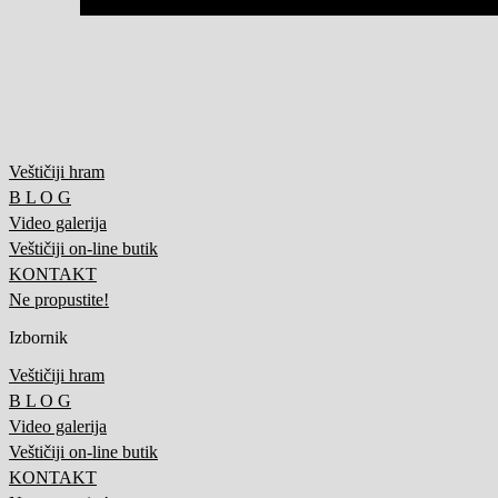
Veštičiji hram
B L O G
Video galerija
Veštičiji on-line butik
KONTAKT
Ne propustite!
Izbornik
Veštičiji hram
B L O G
Video galerija
Veštičiji on-line butik
KONTAKT