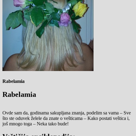
Rabelamia
Rabelamia
Ovde sam da, godinama sakupljana znanja, podelim sa vama – Sve
što ste oduvek želele da znate o vešticama – Kako postati veštica i,
još mnogo toga – Neka tako bude!