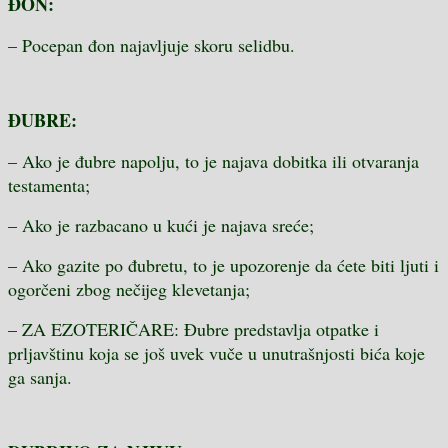
ĐON:
– Pocepan đon najavljuje skoru selidbu.
ĐUBRE:
– Ako je đubre napolju, to je najava dobitka ili otvaranja
testamenta;
– Ako je razbacano u kući je najava sreće;
– Ako gazite po đubretu, to je upozorenje da ćete biti ljuti i
ogorčeni zbog nečijeg klevetanja;
– ZA EZOTERIČARE: Đubre predstavlja otpatke i
prljavštinu koja se još uvek vuče u unutrašnjosti bića koje
ga sanja.