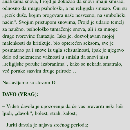
analizama snova, Frojd je dokazao da snovi imaju smisao,
odnosno da imaju psihološki, a ne religijski smisao. Oni
su
„jezik duše
,
kojim progovara naše nesvesno, na simbolički
način“
. Svojim pristupom snovima, Frojd je udario temelj
za naučno, psihološko tumačenje snova, ali i za mnoge
druge tvorevine fantazije.
Iako je, dozvoljavam mojoj
malenkosti da kritikuje, bio opterećen seksom, sve je
posmatrao pa i snove iz ugla seksualnosti, ipak je njegovo
delo od neizmerne važnosti u smislu da snovi nisu
„religijske poruke izabranima“, kako se nekada smatralo,
već poruke sasvim druge prirode…
Nastavljamo sa slovom
Đ
.
ĐAVO (VRAG):
– Videti đavola je upozorenje da će vas prevariti neki loši
ljudi, „đavoli“, bolest, strah, žalost;
– Juriti đavola je najava srećnog perioda;