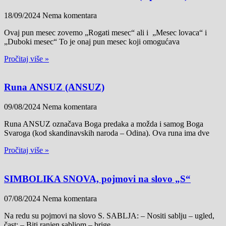
18/09/2024
Nema komentara
Ovaj pun mesec zovemo „Rogati mesec“ ali i „Mesec lovaca“ i
„Duboki mesec“ To je onaj pun mesec koji omogućava
Pročitaj više »
Runa ANSUZ (ANSUZ)
09/08/2024
Nema komentara
Runa ANSUZ označava Boga predaka a možda i samog Boga
Svaroga (kod skandinavskih naroda – Odina). Ova runa ima dve
Pročitaj više »
SIMBOLIKA SNOVA, pojmovi na slovo „S“
07/08/2024
Nema komentara
Na redu su pojmovi na slovo S. SABLJA: – Nositi sablju – ugled,
čast; – Biti ranjen sabljom – brige,