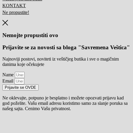
KONTAKT
Ne propustite!
Nemojte propustiti ovo
Prijavite se za novosti sa bloga "Savremena Veštica"
Najnoviji postovi, noviteti iz veštičjeg butika i sve o magičnim
danima koje očekujete
Name
Email
Prijavite se OVDE
Ne oklevajte, potpuno je besplatno i možete opozvati prijavu kad
god poželite. Vašu email adresu koristimo samo za slanje poruka sa
našeg sajta. Cenimo Vašu privatnost.