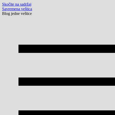
Skočite na sadržaj
Savremena veštica
Blog jedne veštice