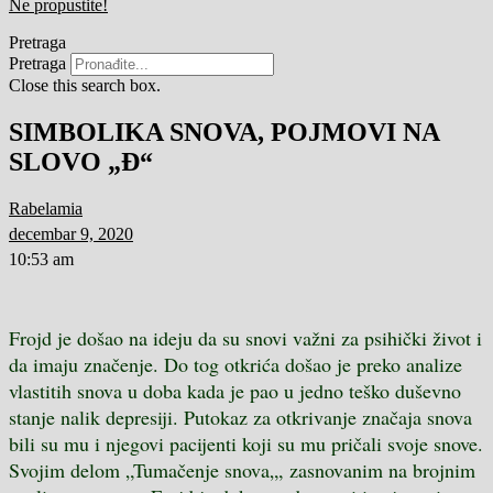
Ne propustite!
Pretraga
Pretraga
Close this search box.
SIMBOLIKA SNOVA, POJMOVI NA
SLOVO „Đ“
Rabelamia
decembar 9, 2020
10:53 am
Frojd je došao na ideju da su snovi važni za psihički život i
da imaju značenje. Do tog otkrića došao je preko analize
vlastitih snova u doba kada je pao u jedno teško duševno
stanje nalik depresiji. Putokaz za otkrivanje značaja snova
bili su mu i njegovi pacijenti koji su mu pričali svoje snove.
Svojim delom
„
Tumačenje snova
„, zasnovanim na brojnim