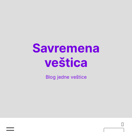
Savremena
veštica
Blog jedne veštice