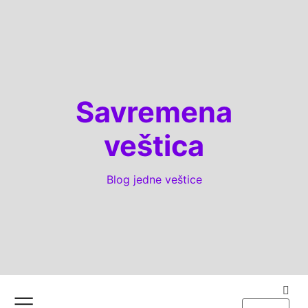
Savremena
veštica
Blog jedne veštice