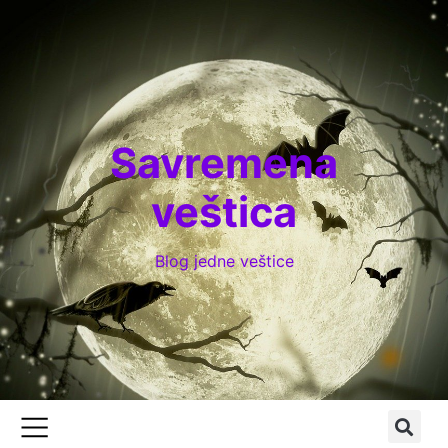
Savremena
veštica
Blog jedne veštice