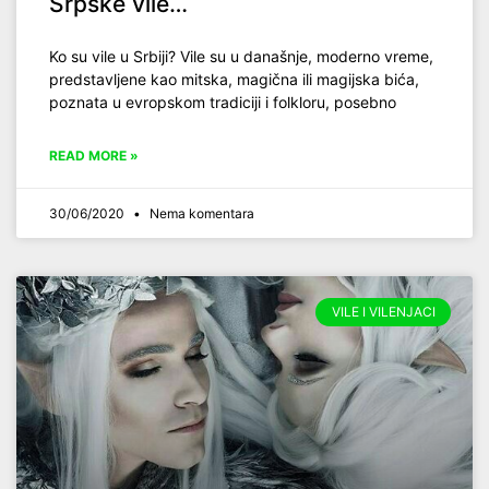
Srpske vile…
Ko su vile u Srbiji? Vile su u današnje, moderno vreme,
predstavljene kao mitska, magična ili magijska bića,
poznata u evropskom tradiciji i folkloru, posebno
READ MORE »
30/06/2020
Nema komentara
VILE I VILENJACI