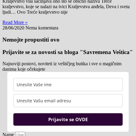
Kraljevstvo vila sačinjava ono što se obično naziva Treće
kraljevstvo, koje se nalazi na ivici Kraljevstva anđela, Deva i sveta
ljudi… Ovo Treće kraljevstvo nije
Read More »
28/06/2020
Nema komentara
Nemojte propustiti ovo
Prijavite se za novosti sa bloga "Savremena Veštica"
Najnoviji postovi, noviteti iz veštičjeg butika i sve o magičnim
danima koje očekujete
Prijavite se OVDE
Name