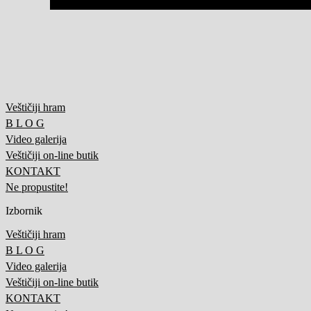
Veštičiji hram
B L O G
Video galerija
Veštičiji on-line butik
KONTAKT
Ne propustite!
Izbornik
Veštičiji hram
B L O G
Video galerija
Veštičiji on-line butik
KONTAKT