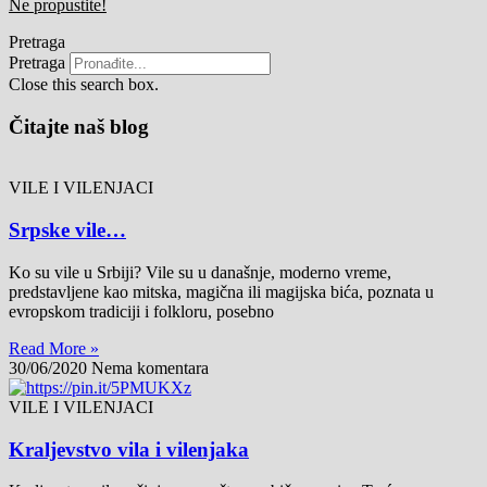
Ne propustite!
Pretraga
Pretraga
Close this search box.
Čitajte naš blog
VILE I VILENJACI
Srpske vile…
Ko su vile u Srbiji? Vile su u današnje, moderno vreme,
predstavljene kao mitska, magična ili magijska bića, poznata u
evropskom tradiciji i folkloru, posebno
Read More »
30/06/2020
Nema komentara
VILE I VILENJACI
Kraljevstvo vila i vilenjaka