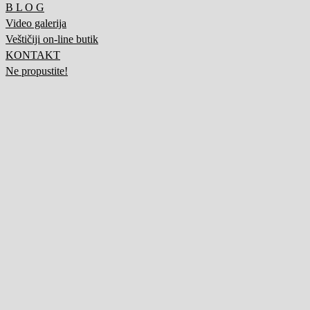
B L O G
Video galerija
Veštičiji on-line butik
KONTAKT
Ne propustite!