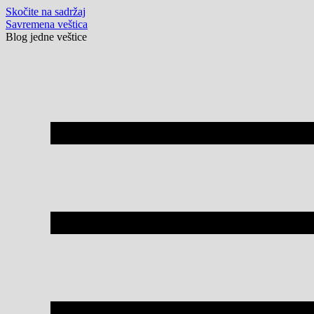
Skočite na sadržaj
Savremena veštica
Blog jedne veštice