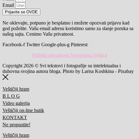
Email
Prijavite se OVDE
Ne oklevajte, potpuno je besplatno i možete opozvati prijavu kad
god poželite. Vašu email adresu koristimo samo za slanje poruka sa
našeg sajta. Cenimo Vašu privatnost.
Facebook-f
Twitter
Google-plus-g
Pinterest
Politika privatnosti Savremena Veštica
Copyright 2026 © Svi tekstovi i fotografije su intelektualna i
duhovna svojina autora bloga. Photo by Larisa Koshkina - Pixabay
Veštičiji hram
B L O G
Video galerija
Veštičiji on-line butik
KONTAKT
Ne propustite!
Veštičiji hram