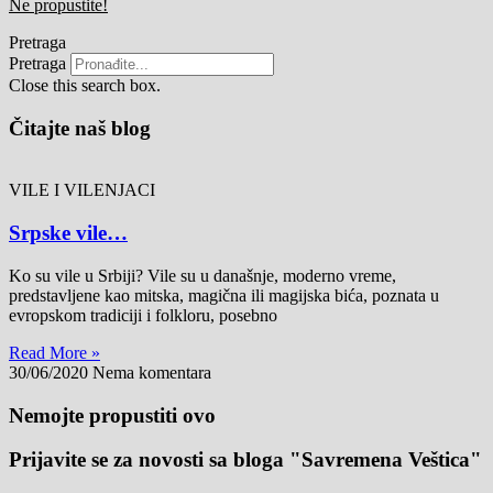
Ne propustite!
Pretraga
Pretraga
Close this search box.
Čitajte naš blog
VILE I VILENJACI
Srpske vile…
Ko su vile u Srbiji? Vile su u današnje, moderno vreme,
predstavljene kao mitska, magična ili magijska bića, poznata u
evropskom tradiciji i folkloru, posebno
Read More »
30/06/2020
Nema komentara
Nemojte propustiti ovo
Prijavite se za novosti sa bloga "Savremena Veštica"