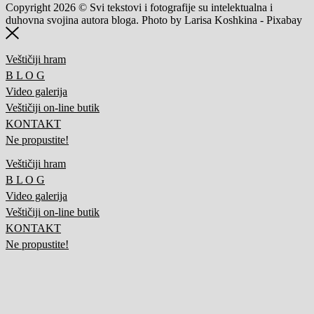
Copyright 2026 © Svi tekstovi i fotografije su intelektualna i
duhovna svojina autora bloga. Photo by Larisa Koshkina - Pixabay
Veštičiji hram
B L O G
Video galerija
Veštičiji on-line butik
KONTAKT
Ne propustite!
Veštičiji hram
B L O G
Video galerija
Veštičiji on-line butik
KONTAKT
Ne propustite!