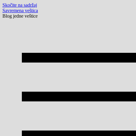
Skočite na sadržaj
Savremena veštica
Blog jedne veštice