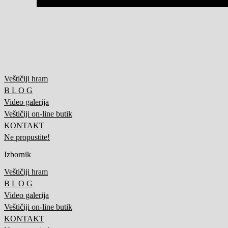
Veštičiji hram
B L O G
Video galerija
Veštičiji on-line butik
KONTAKT
Ne propustite!
Izbornik
Veštičiji hram
B L O G
Video galerija
Veštičiji on-line butik
KONTAKT