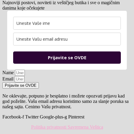
Najnoviji postovi, noviteti iz veštičjeg butika i sve o magičnim
danima koje očekujete
Prijavite se OVDE
Name
Email
Prijavite se OVDE
Ne oklevajte, potpuno je besplatno i možete opozvati prijavu kad
god poželite. Vašu email adresu koristimo samo za slanje poruka sa
našeg sajta. Cenimo Vašu privatnost.
Facebook-f
Twitter
Google-plus-g
Pinterest
Politika privatnosti Savremena Veštica