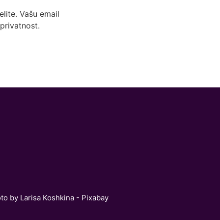
lite. Vašu email
privatnost.
oto by Larisa Koshkina - Pixabay