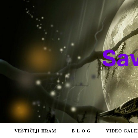
Sa
VEŠTIČIJI HRAM
B L O G
VIDEO GALE