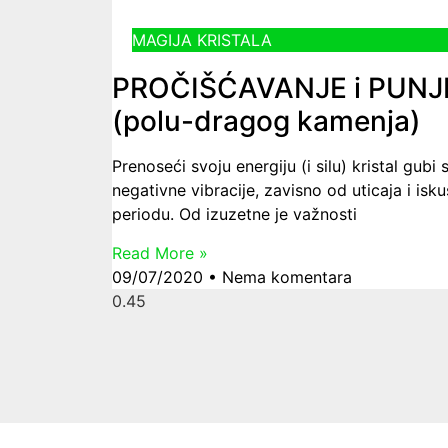
MAGIJA KRISTALA
PROČIŠĆAVANJE i PUNJE
(polu-dragog kamenja)
Prenoseći svoju energiju (i silu) kristal gub
negativne vibracije, zavisno od uticaja i is
periodu. Od izuzetne je važnosti
Read More »
09/07/2020
Nema komentara