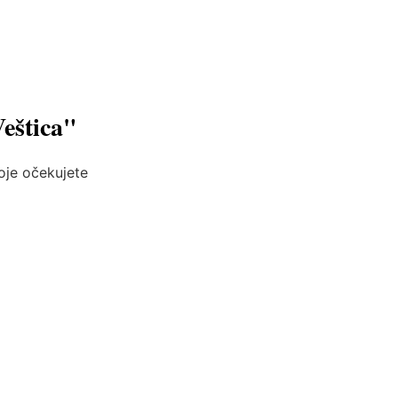
Veštica"
koje očekujete