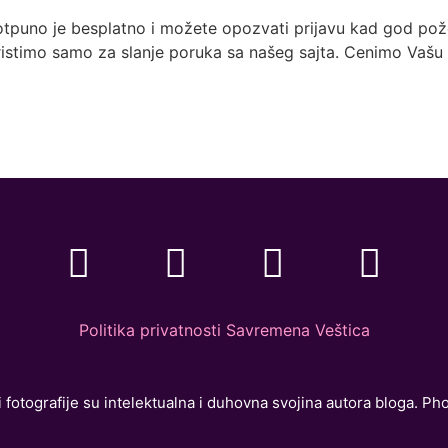
otpuno je besplatno i možete opozvati prijavu kad god pože
istimo samo za slanje poruka sa našeg sajta. Cenimo Vašu 
Politika privatnosti Savremena Veštica
 fotografije su intelektualna i duhovna svojina autora bloga. Ph