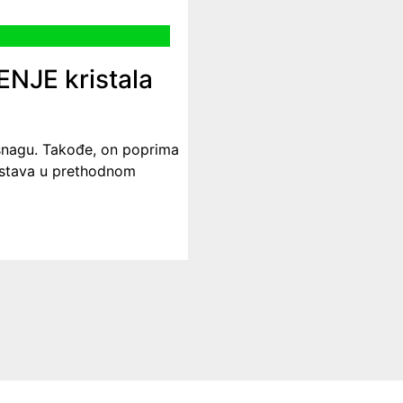
NJE kristala
i snagu. Takođe, on poprima
kustava u prethodnom