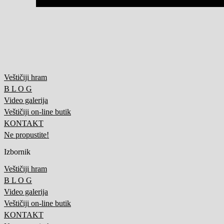
Veštičiji hram
B L O G
Video galerija
Veštičiji on-line butik
KONTAKT
Ne propustite!
Izbornik
Veštičiji hram
B L O G
Video galerija
Veštičiji on-line butik
KONTAKT