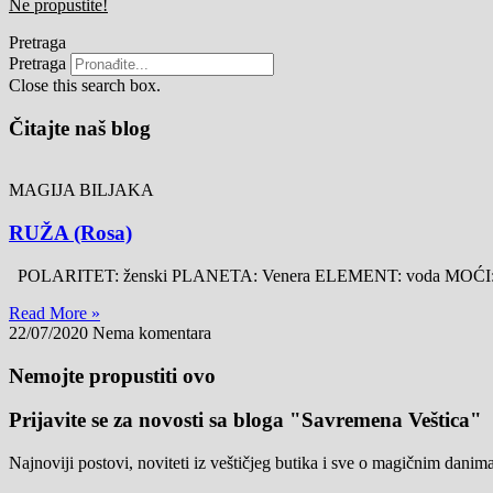
Ne propustite!
Pretraga
Pretraga
Close this search box.
Čitajte naš blog
MAGIJA BILJAKA
RUŽA (Rosa)
POLARITET: ženski PLANETA: Venera ELEMENT: voda MOĆI: ljubav, p
Read More »
22/07/2020
Nema komentara
Nemojte propustiti ovo
Prijavite se za novosti sa bloga "Savremena Veštica"
Najnoviji postovi, noviteti iz veštičjeg butika i sve o magičnim danim