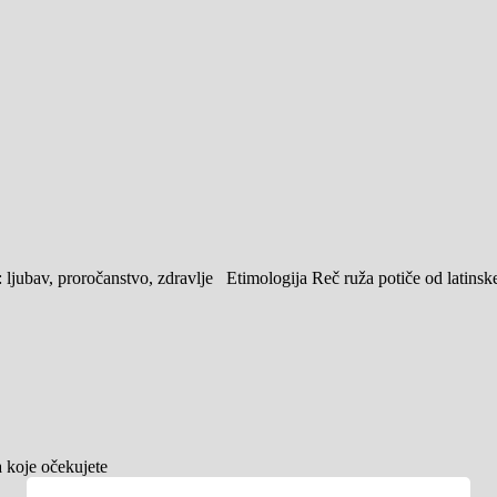
roročanstvo, zdravlje Etimologija Reč ruža potiče od latinske re
a koje očekujete