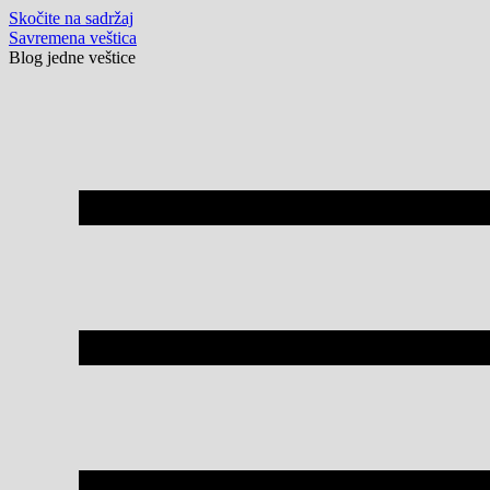
Skočite na sadržaj
Savremena veštica
Blog jedne veštice