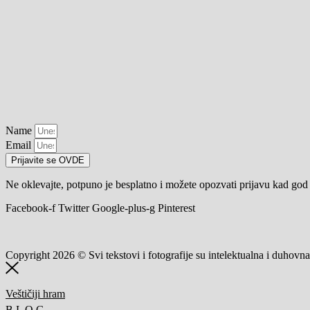
Name
Email
Prijavite se OVDE
Ne oklevajte, potpuno je besplatno i možete opozvati prijavu kad god 
Facebook-f
Twitter
Google-plus-g
Pinterest
Copyright 2026 © Svi tekstovi i fotografije su intelektualna i duhovn
Veštičiji hram
B L O G