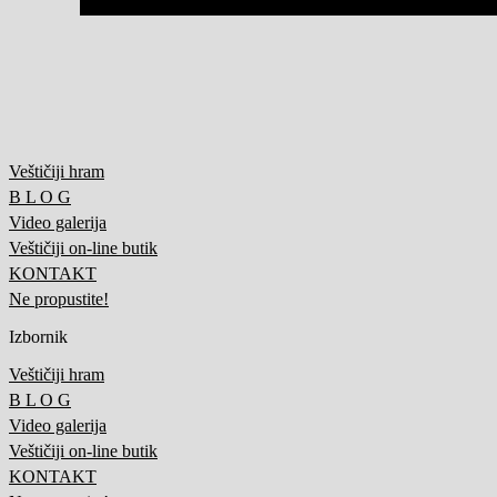
Veštičiji hram
B L O G
Video galerija
Veštičiji on-line butik
KONTAKT
Ne propustite!
Izbornik
Veštičiji hram
B L O G
Video galerija
Veštičiji on-line butik
KONTAKT