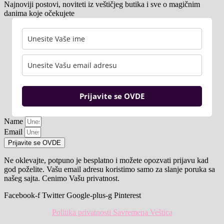
Najnoviji postovi, noviteti iz veštičjeg butika i sve o magičnim
danima koje očekujete
Prijavite se OVDE
Name
Email
Prijavite se OVDE
Ne oklevajte, potpuno je besplatno i možete opozvati prijavu kad
god poželite. Vašu email adresu koristimo samo za slanje poruka sa
našeg sajta. Cenimo Vašu privatnost.
Facebook-f
Twitter
Google-plus-g
Pinterest
Politika privatnosti Savremena Veštica