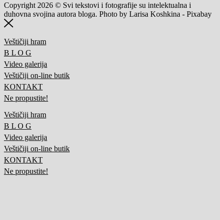
Copyright 2026 © Svi tekstovi i fotografije su intelektualna i
duhovna svojina autora bloga. Photo by Larisa Koshkina - Pixabay
Veštičiji hram
B L O G
Video galerija
Veštičiji on-line butik
KONTAKT
Ne propustite!
Veštičiji hram
B L O G
Video galerija
Veštičiji on-line butik
KONTAKT
Ne propustite!