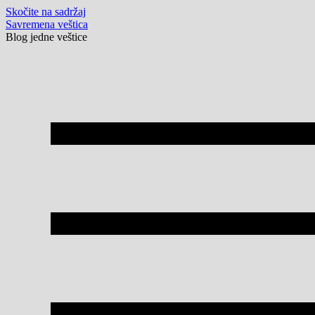
Skočite na sadržaj
Savremena veštica
Blog jedne veštice