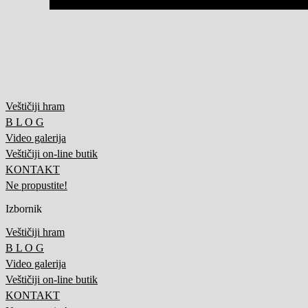
Veštičiji hram
B L O G
Video galerija
Veštičiji on-line butik
KONTAKT
Ne propustite!
Izbornik
Veštičiji hram
B L O G
Video galerija
Veštičiji on-line butik
KONTAKT