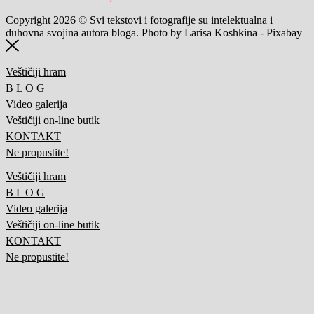
Copyright 2026 © Svi tekstovi i fotografije su intelektualna i
duhovna svojina autora bloga. Photo by Larisa Koshkina - Pixabay
Veštičiji hram
B L O G
Video galerija
Veštičiji on-line butik
KONTAKT
Ne propustite!
Veštičiji hram
B L O G
Video galerija
Veštičiji on-line butik
KONTAKT
Ne propustite!