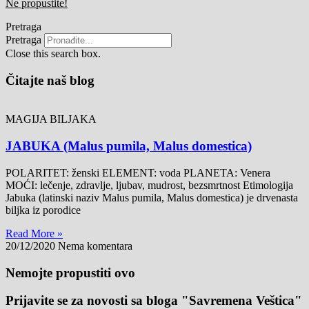
Ne propustite!
Pretraga
Pretraga
Close this search box.
Čitajte naš blog
MAGIJA BILJAKA
JABUKA (Malus pumila, Malus domestica)
POLARITET: ženski ELEMENT: voda PLANETA: Venera
MOĆI: lečenje, zdravlje, ljubav, mudrost, bezsmrtnost Etimologija
Jabuka (latinski naziv Malus pumila, Malus domestica) je drvenasta
biljka iz porodice
Read More »
20/12/2020
Nema komentara
Nemojte propustiti ovo
Prijavite se za novosti sa bloga "Savremena Veštica"