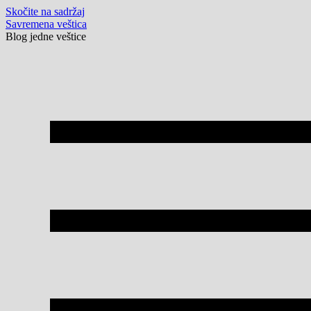
Skočite na sadržaj
Savremena veštica
Blog jedne veštice