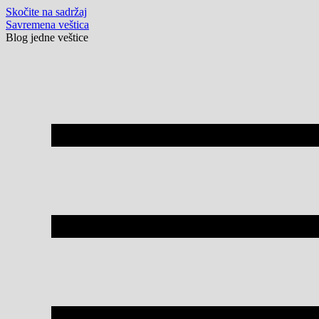
Skočite na sadržaj
Savremena veštica
Blog jedne veštice