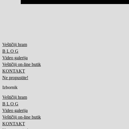
Veštičiji hram
B L O G
Video galerija
Veštičiji on-line butik
KONTAKT
Ne propustite!
Izbornik
Veštičiji hram
B L O G
Video galerija
Veštičiji on-line butik
KONTAKT