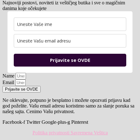
Najnoviji postovi, noviteti iz veštičjeg butika i sve o magičnim
danima koje očekujete
Prijavite se OVDE
Name
Email
Prijavite se OVDE
Ne oklevajte, potpuno je besplatno i možete opozvati prijavu kad
god poželite. Vašu email adresu koristimo samo za slanje poruka sa
našeg sajta. Cenimo Vašu privatnost.
Facebook-f
Twitter
Google-plus-g
Pinterest
Politika privatnosti Savremena Veštica