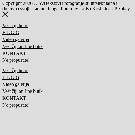
Copyright 2026 © Svi tekstovi i fotografije su intelektualna i
duhovna svojina autora bloga. Photo by Larisa Koshkina - Pixabay
Veštičiji hram
B L O G
Video galerija
Veštičiji on-line butik
KONTAKT
Ne propustite!
Veštičiji hram
B L O G
Video galerija
Veštičiji on-line butik
KONTAKT
Ne propustite!