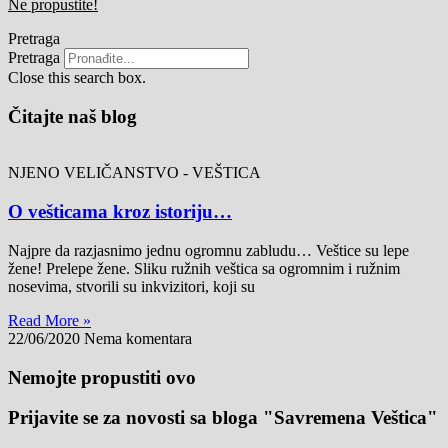
Ne propustite!
Pretraga
Pretraga
Close this search box.
Čitajte naš blog
NJENO VELIČANSTVO - VEŠTICA
O vešticama kroz istoriju…
Najpre da razjasnimo jednu ogromnu zabludu… Veštice su lepe
žene! Prelepe žene. Sliku ružnih veštica sa ogromnim i ružnim
nosevima, stvorili su inkvizitori, koji su
Read More »
22/06/2020
Nema komentara
Nemojte propustiti ovo
Prijavite se za novosti sa bloga "Savremena Veštica"