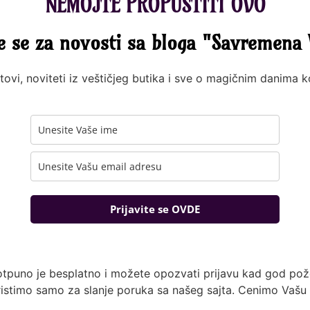
NEMOJTE PROPUSTITI OVO
te se za novosti sa bloga "Savremena 
tovi, noviteti iz veštičjeg butika i sve o magičnim danima 
Prijavite se OVDE
otpuno je besplatno i možete opozvati prijavu kad god pože
istimo samo za slanje poruka sa našeg sajta. Cenimo Vašu 