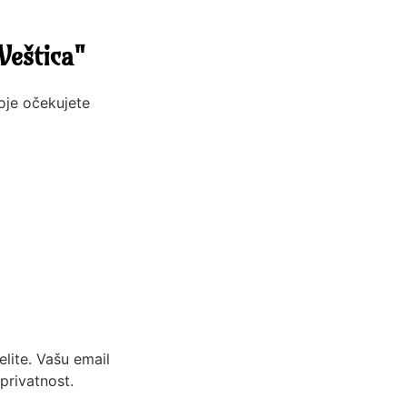
Veštica"
koje očekujete
lite. Vašu email
privatnost.