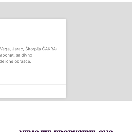
Vaga, Jarac, Škorpija ČAKRA:
arbonat, sa divno
delične obrasce.