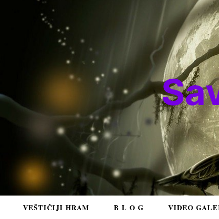
Sa
VEŠTIČIJI HRAM
B L O G
VIDEO GALE