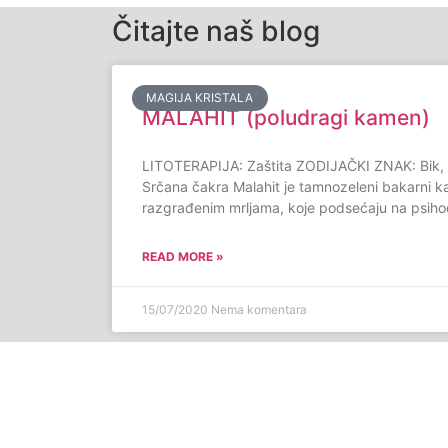
Čitajte naš blog
MAGIJA KRISTALA
MALAHIT (poludragi kamen)
LITOTERAPIJA: Zaštita ZODIJAČKI ZNAK: Bik, 
Srčana čakra Malahit je tamnozeleni bakarni k
razgrađenim mrljama, koje podsećaju na psiho
READ MORE »
15/07/2020
Nema komentara