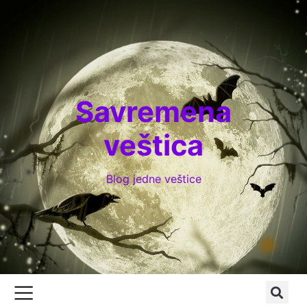
Savremena
veštica
Blog jedne veštice