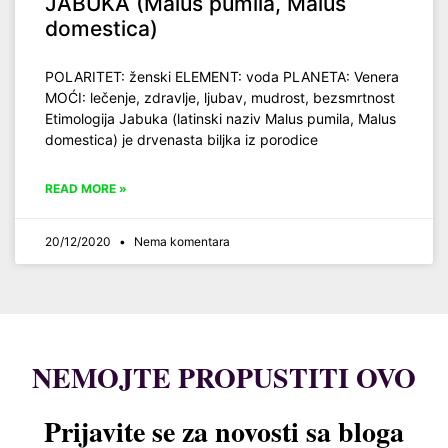
JABUKA (Malus pumila, Malus
domestica)
POLARITET: ženski ELEMENT: voda PLANETA: Venera
MOĆI: lečenje, zdravlje, ljubav, mudrost, bezsmrtnost
Etimologija Jabuka (latinski naziv Malus pumila, Malus
domestica) je drvenasta biljka iz porodice
READ MORE »
20/12/2020
Nema komentara
NEMOJTE PROPUSTITI OVO
Prijavite se za novosti sa bloga