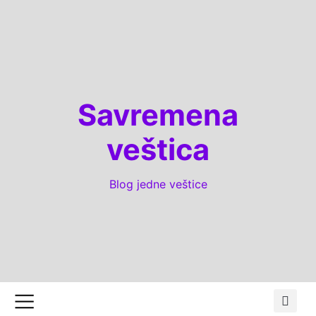
Savremena
veštica
Blog jedne veštice