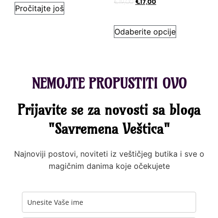
€
19,00
€
17,00
Pročitajte još
Odaberite opcije
NEMOJTE PROPUSTITI OVO
Prijavite se za novosti sa bloga
"Savremena Veštica"
Najnoviji postovi, noviteti iz veštičjeg butika i sve o
magičnim danima koje očekujete