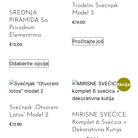
Trodelni Svećnjak
SREDNJA
Model 3
PIRAMIDA Sa
€
19,00
Prirodnim
Elementima
Pročitajte još
€
15,00
Odaberite opcije
Akcija!
Svećnjak „Otvoreni
Lotos“ Model 2
MIRISNE SVEĆICE:
Komplet 6 Svećica +
€
15,90
Dekorativna Kutija