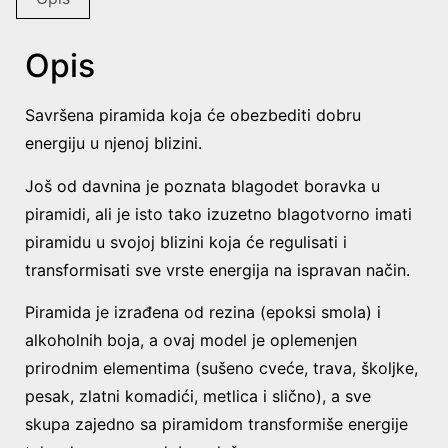
Opis
Savršena piramida koja će obezbediti dobru
energiju u njenoj blizini.
Još od davnina je poznata blagodet boravka u
piramidi, ali je isto tako izuzetno blagotvorno imati
piramidu u svojoj blizini koja će regulisati i
transformisati sve vrste energija na ispravan način.
Piramida je izrađena od rezina (epoksi smola) i
alkoholnih boja, a ovaj model je oplemenjen
prirodnim elementima (sušeno cveće, trava, školjke,
pesak, zlatni komadići, metlica i slično), a sve
skupa zajedno sa piramidom transformiše energije