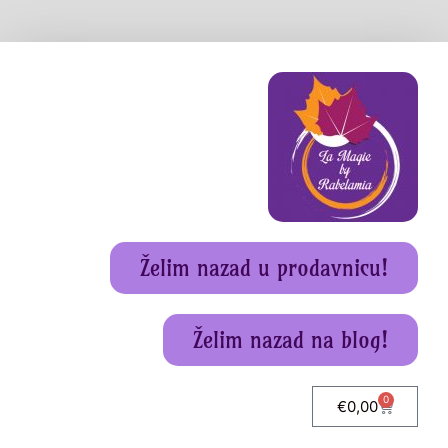
Želim nazad u prodavnicu!
Želim nazad na blog!
0
€
0,00