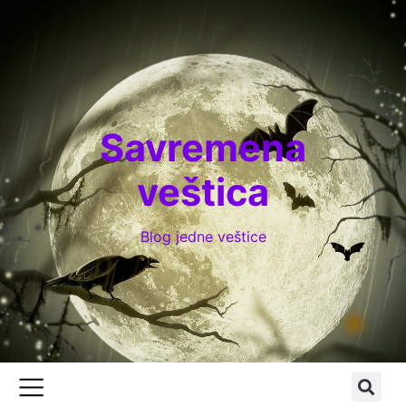
Savremena
veštica
Blog jedne veštice