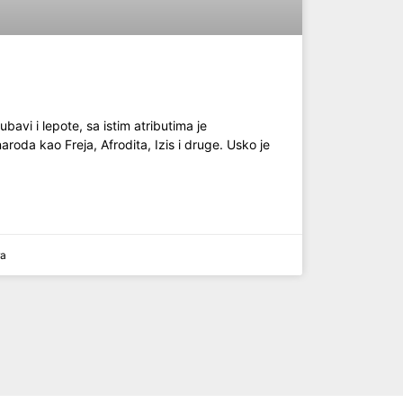
ubavi i lepote, sa istim atributima je
oda kao Freja, Afrodita, Izis i druge. Usko je
a