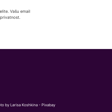
lite. Vašu email
privatnost.
oto by Larisa Koshkina - Pixabay