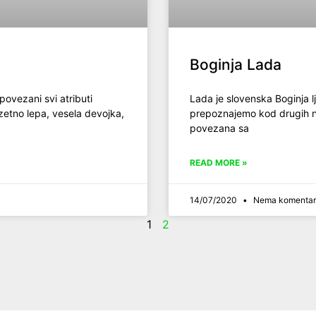
Boginja Lada
povezani svi atributi
Lada je slovenska Boginja lj
uzetno lepa, vesela devojka,
prepoznajemo kod drugih nar
povezana sa
READ MORE »
14/07/2020
Nema komentar
1
2