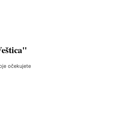
Veštica"
koje očekujete