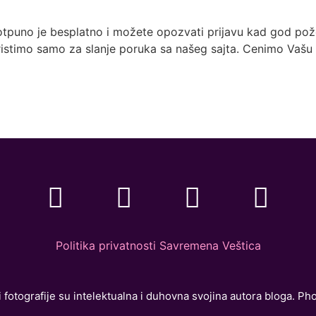
otpuno je besplatno i možete opozvati prijavu kad god pože
istimo samo za slanje poruka sa našeg sajta. Cenimo Vašu 
Politika privatnosti Savremena Veštica
 fotografije su intelektualna i duhovna svojina autora bloga. Ph