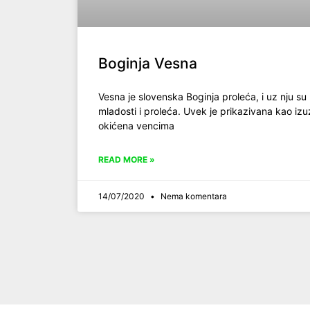
Boginja Vesna
Vesna je slovenska Boginja proleća, i uz nju su 
mladosti i proleća. Uvek je prikazivana kao iz
okićena vencima
READ MORE »
14/07/2020
Nema komentara