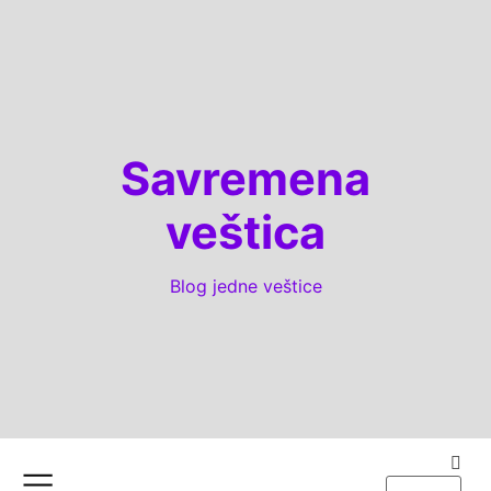
Savremena
veštica
Blog jedne veštice