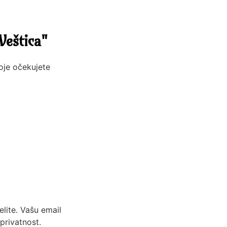
Veštica"
koje očekujete
lite. Vašu email
privatnost.