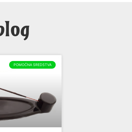
blog
POMOĆNA SREDSTVA