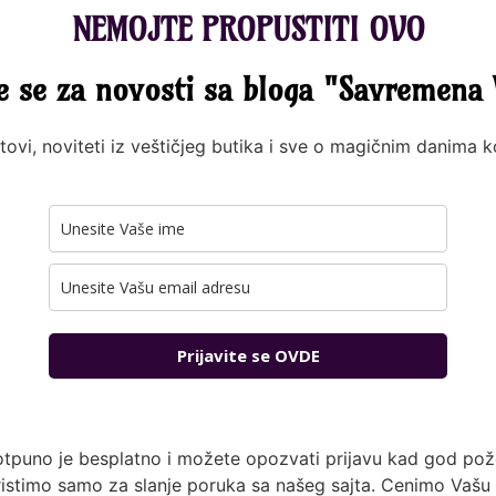
NEMOJTE PROPUSTITI OVO
te se za novosti sa bloga "Savremena 
tovi, noviteti iz veštičjeg butika i sve o magičnim danima 
Prijavite se OVDE
otpuno je besplatno i možete opozvati prijavu kad god pože
istimo samo za slanje poruka sa našeg sajta. Cenimo Vašu 