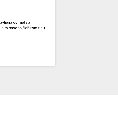
ravljena od metala,
e bira shodno fizičkom tipu