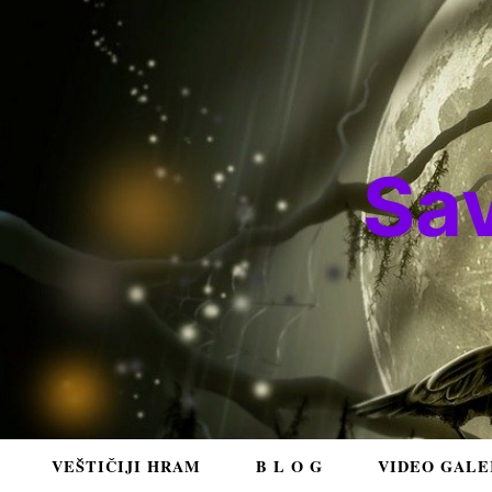
Sa
VEŠTIČIJI HRAM
B L O G
VIDEO GALE