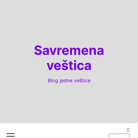
Savremena
veštica
Blog jedne veštice