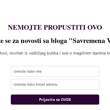
NEMOJTE PROPUSTITI OVO
te se za novosti sa bloga "Savremena 
tovi, noviteti iz veštičjeg butika i sve o magičnim danima 
Prijavite se OVDE