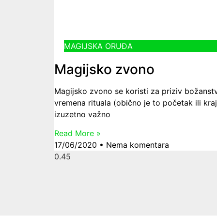
MAGIJSKA ORUĐA
Magijsko zvono
Magijsko zvono se koristi za priziv božanstvi
vremena rituala (obično je to početak ili kra
izuzetno važno
Read More »
17/06/2020
Nema komentara