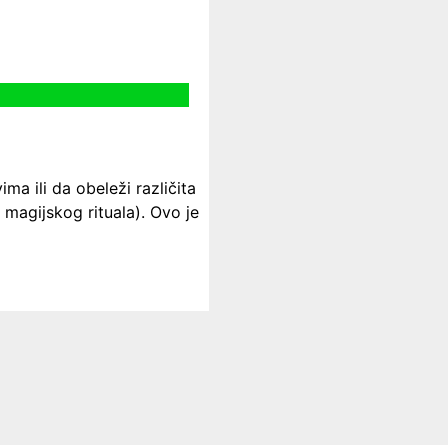
ma ili da obeleži različita
j magijskog rituala). Ovo je