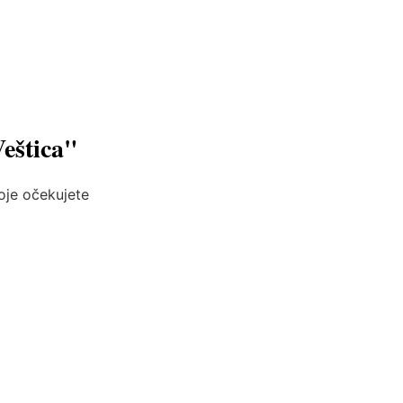
Veštica"
koje očekujete