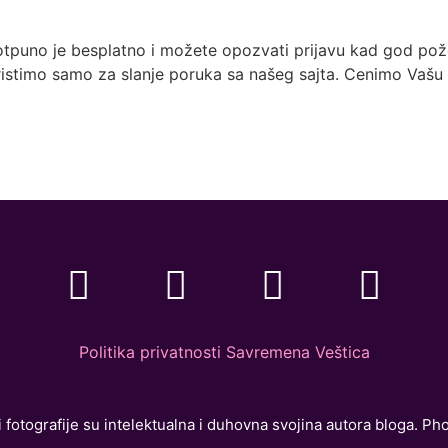
otpuno je besplatno i možete opozvati prijavu kad god pože
istimo samo za slanje poruka sa našeg sajta. Cenimo Vašu 
Politika privatnosti Savremena Veštica
 fotografije su intelektualna i duhovna svojina autora bloga. Ph