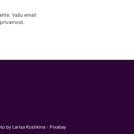
lite. Vašu email
privatnost.
oto by Larisa Koshkina - Pixabay