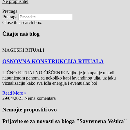
Ne propustite!
Pretraga
Pretraga
Close this search box.
Čitajte naš blog
MAGIJSKI RITUALI
OSNOVNA KONSTRUKCIJA RITUALA
LIČNO RITUALNO ČIŠĆENJE Najbolje je kupanje u kadi
napunjenom penom, sa nekoliko kapi lavandinog ulja, uz jaku
vizualizaciju kako sva loša energija i eventualno bol
Read More »
29/04/2021
Nema komentara
Nemojte propustiti ovo
Prijavite se za novosti sa bloga "Savremena Veštica"