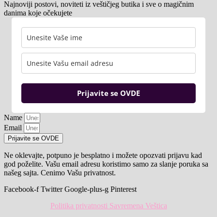
Najnoviji postovi, noviteti iz veštičjeg butika i sve o magičnim
danima koje očekujete
Prijavite se OVDE
Name
Email
Prijavite se OVDE
Ne oklevajte, potpuno je besplatno i možete opozvati prijavu kad
god poželite. Vašu email adresu koristimo samo za slanje poruka sa
našeg sajta. Cenimo Vašu privatnost.
Facebook-f
Twitter
Google-plus-g
Pinterest
Politika privatnosti Savremena Veštica