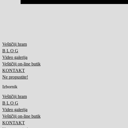
Veštičiji hram
B L O G
Video galerija
Veštičiji on-line butik
KONTAKT
Ne propustite!
Izbornik
Veštičiji hram
B L O G
Video galerija
Veštičiji on-line butik
KONTAKT