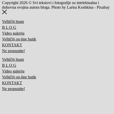
Copyright 2026 © Svi tekstovi i fotografije su intelektualna i
duhovna svojina autora bloga. Photo by Larisa Koshkina - Pixabay
Veštičiji hram
B L O G
Video galerija
Veštičiji on-line butik
KONTAKT
Ne propustite!
Veštičiji hram
B L O G
Video galerija
Veštičiji on-line butik
KONTAKT
Ne propustite!