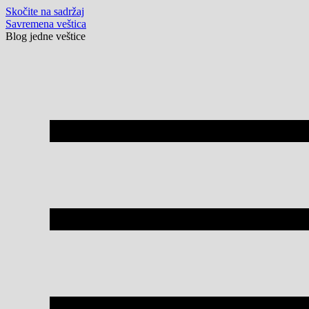
Skočite na sadržaj
Savremena veštica
Blog jedne veštice