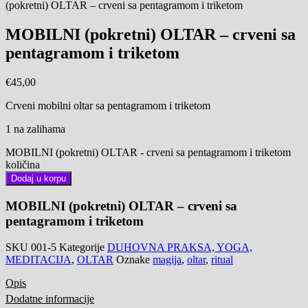
(pokretni) OLTAR – crveni sa pentagramom i triketom
MOBILNI (pokretni) OLTAR – crveni sa
pentagramom i triketom
€
45,00
Crveni mobilni oltar sa pentagramom i triketom
1 na zalihama
MOBILNI (pokretni) OLTAR - crveni sa pentagramom i triketom
količina
Dodaj u korpu
MOBILNI (pokretni) OLTAR – crveni sa
pentagramom i triketom
SKU
001-5
Kategorije
DUHOVNA PRAKSA, YOGA,
MEDITACIJA
,
OLTAR
Oznake
magija
,
oltar
,
ritual
Opis
Dodatne informacije