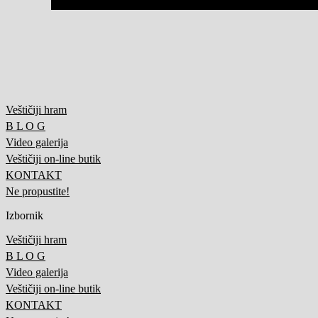
Veštičiji hram
B L O G
Video galerija
Veštičiji on-line butik
KONTAKT
Ne propustite!
Izbornik
Veštičiji hram
B L O G
Video galerija
Veštičiji on-line butik
KONTAKT