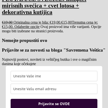
mirisnih svećica + cvet lotosa +
dekorativna kutijica
€
19,00
Originalna cena je bila: €19,00.
€
15,00
Trenutna cena je:
€15,00.
Odaberite opcije
Ovaj proizvod ima više varijanti. Opcije
mogu biti izabrane na stranici proizvoda.
Nemojte propustiti ovo
Prijavite se za novosti sa bloga "Savremena Veštica"
Najnoviji postovi, noviteti iz veštičjeg butika i sve o magičnim
danima koje očekujete
Prijavite se OVDE