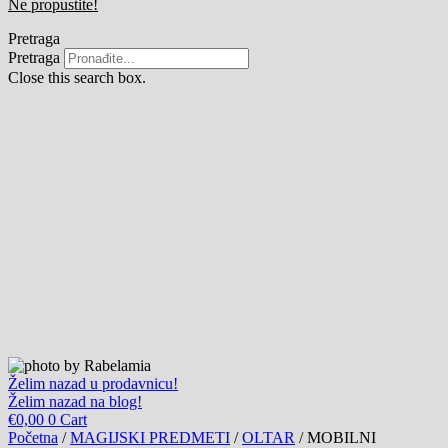
Ne propustite!
Pretraga
Pretraga
Close this search box.
Želim nazad u prodavnicu!
Želim nazad na blog!
€
0,00
0
Cart
Početna
/
MAGIJSKI PREDMETI
/
OLTAR
/ MOBILNI