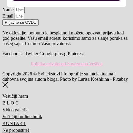
Name
Email
Prijavite se OVDE
Ne oklevajte, potpuno je besplatno i možete opozvati prijavu kad
god poželite. Vašu email adresu koristimo samo za slanje poruka sa
našeg sajta. Cenimo Vašu privatnost.
Facebook-f
Twitter
Google-plus-g
Pinterest
Politika privatnosti Savremena Veštica
Copyright 2026 © Svi tekstovi i fotografije su intelektualna i
duhovna svojina autora bloga. Photo by Larisa Koshkina - Pixabay
Veštičiji hram
B L O G
Video galerija
Veštičiji on-line butik
KONTAKT
Ne propustite!