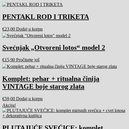
PENTAKL ROD I TRIKETA
€
23,00
Dodaj u korpu
Svećnjak „Otvoreni lotos“ model 2
€
15,90
Pročitajte još
Komplet: pehar + ritualna činija
VINTAGE boje starog zlata
€
59,00
Dodaj u korpu
Akcija!
PLUTAJUĆE SVEĆICE: komplet