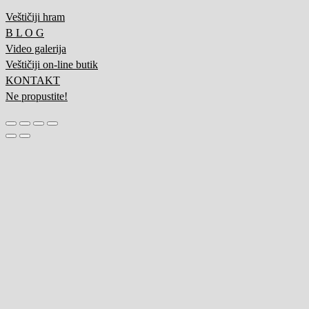
Veštičiji hram
B L O G
Video galerija
Veštičiji on-line butik
KONTAKT
Ne propustite!