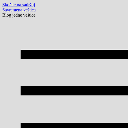
Skočite na sadržaj
Savremena veštica
Blog jedne veštice