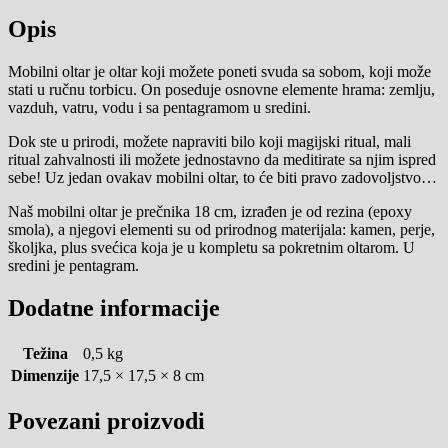
Opis
Mobilni oltar je oltar koji možete poneti svuda sa sobom, koji može
stati u ručnu torbicu. On poseduje osnovne elemente hrama: zemlju,
vazduh, vatru, vodu i sa pentagramom u sredini.
Dok ste u prirodi, možete napraviti bilo koji magijski ritual, mali
ritual zahvalnosti ili možete jednostavno da meditirate sa njim ispred
sebe! Uz jedan ovakav mobilni oltar, to će biti pravo zadovoljstvo…
Naš mobilni oltar je prečnika 18 cm, izrađen je od rezina (epoxy
smola), a njegovi elementi su od prirodnog materijala: kamen, perje,
školjka, plus svećica koja je u kompletu sa pokretnim oltarom. U
sredini je pentagram.
Dodatne informacije
Težina
0,5 kg
Dimenzije
17,5 × 17,5 × 8 cm
Povezani proizvodi